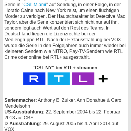
Serie in "
CSI: Miami
" auf Sendung, in einer Folge, in der
bei X
Horatio Caine nach New York reist, um einen flüchtigen
Mörder zu verfolgen. Der Hauptcharakter ist Detective Mac
bei Facebook
Taylor, aber die Serie konzentriert sich nicht nur auf ihn,
sondern legt auch Wert auf den Rest des Teams. In
Deutschland liegen die Lizenzrechte bei der
Mediengruppe RTL. Nach der Erstausstrahlung bei VOX
Kontakt
wurde die Serie in den Folgejahren auch immer wieder bei
kleineren Sendern wie NITRO, Pay-TV-Sendern wie RTL
Nutzungsbedingungen
Crime oder online bei RTL+ ausgestrahlt.
Datenschutz
"CSI: NY" bei RTL+ streamen:
Cookie-Einstellungen
Impressum
Serienmacher:
Anthony E. Zuiker, Ann Donahue & Carol
Desktop-Ansicht
Mendelsohn
myFanbase
US-Ausstrahlung:
22. September 2004 bis 22. Februar
2013 auf CBS
D-Ausstrahlung:
29. August 2005 bis 4. April 2014 auf
VOX