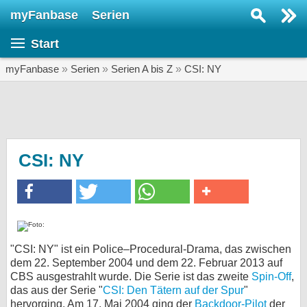
myFanbase
Serien
Serie suchen...
Start
Home
SERIEN
myFanbase
»
Serien
»
Serien A bis Z
»
CSI: NY
Serien
Kolumnen
Interviews
CSI: NY
Veranstaltungen
KULTUR
Specials
SERVICE
"CSI: NY" ist ein Police–Procedural-Drama, das zwischen
dem 22. September 2004 und dem 22. Februar 2013 auf
Gewinnspiele
CBS ausgestrahlt wurde. Die Serie ist das zweite
Spin-Off
,
das aus der Serie "
CSI: Den Tätern auf der Spur
"
Forum
hervorging. Am 17. Mai 2004 ging der
Backdoor-Pilot
der