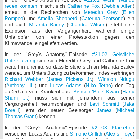
reden könnten
mischt sich
Catherine Fox
(
Debbie Allen
)
erneut in die Recherchen von
Meredith Grey
(
Ellen
Pompeo
) und
Amelia Shepherd
(
Caterina Scorsone
) ein
und auch
Miranda Bailey
(
Chandra Wilson
) erlebt eine
Explosion aus der Vergangenheit, während einige
Unfallopfer von einer Protestaktion gegen den
Klimawandel eingeliefert werden.
In der "Grey's Anatomy"-Episode
#21.02 Geistliche
Unterstützung
sind sich Meredith Grey und Catherine Fox
weiterhin uneinig, so dass Erstere sich an Miranda Bailey
wendet, um Unterstützung zu bekommen. Indes verbringen
Richard Webber
(
James Pickens Jr.
),
Winston Ndugu
(
Anthony Hill
) und
Lucas Adams
(
Niko Terho
) den Tag
außerhalb vom Krankenhaus.
Benson 'Blue' Kwan
(
Harry
Shum Jr.
) muss sich mit jemandem aus seiner
Vergangenheit herumschlagen und
Levi Schmitt
(
Jake
Borelli
) lernt den neuen Seelsorger
James
(
Michael
Thomas Grant
) kennen.
In der "Grey's Anatomy"-Episode
#21.03 Klarsehen
versuchen Lucas Adams und
Simone Griffith
(
Alexis Floyd
)