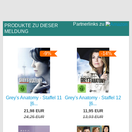
Partnerlinks zu
PRODUKTE ZU DIESER
MELDUNG
-9%
-14%
Grey's Anatomy - Staffel 11
Grey's Anatomy - Staffel 12
[6...
[6...
21,98 EUR
11,95 EUR
24,25 EUR
13,93 EUR