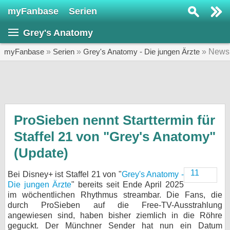
myFanbase
Serien
Serie suchen...
Grey's Anatomy
Home
SERIEN
myFanbase
»
Serien
»
Grey's Anatomy - Die jungen Ärzte
» News
Serien
Kolumnen
Interviews
ProSieben nennt Starttermin für
Staffel 21 von "Grey's Anatomy"
Veranstaltungen
(Update)
KULTUR
Specials
11
Bei Disney+ ist Staffel 21 von "
Grey's Anatomy -
SERVICE
Die jungen Ärzte
" bereits seit Ende April 2025
im wöchentlichen Rhythmus streambar. Die Fans, die
Gewinnspiele
durch ProSieben auf die Free-TV-Ausstrahlung
angewiesen sind, haben bisher ziemlich in die Röhre
Forum
geguckt. Der Münchner Sender hat nun ein Datum