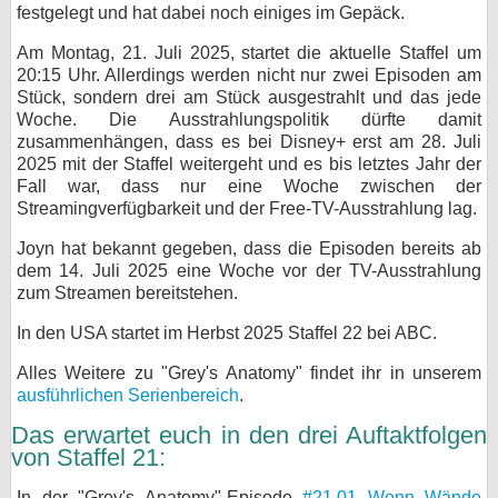
festgelegt und hat dabei noch einiges im Gepäck.
bei X
Am Montag, 21. Juli 2025, startet die aktuelle Staffel um
20:15 Uhr. Allerdings werden nicht nur zwei Episoden am
bei Facebook
Stück, sondern drei am Stück ausgestrahlt und das jede
Woche. Die Ausstrahlungspolitik dürfte damit
zusammenhängen, dass es bei Disney+ erst am 28. Juli
Kontakt
2025 mit der Staffel weitergeht und es bis letztes Jahr der
Fall war, dass nur eine Woche zwischen der
Nutzungsbedingungen
Streamingverfügbarkeit und der Free-TV-Ausstrahlung lag.
Datenschutz
Joyn hat bekannt gegeben, dass die Episoden bereits ab
dem 14. Juli 2025 eine Woche vor der TV-Ausstrahlung
zum Streamen bereitstehen.
Cookie-Einstellungen
In den USA startet im Herbst 2025 Staffel 22 bei ABC.
Impressum
Alles Weitere zu "Grey's Anatomy" findet ihr in unserem
Desktop-Ansicht
ausführlichen Serienbereich
.
myFanbase
Das erwartet euch in den drei Auftaktfolgen
von Staffel 21:
In der "Grey's Anatomy"-Episode
#21.01 Wenn Wände