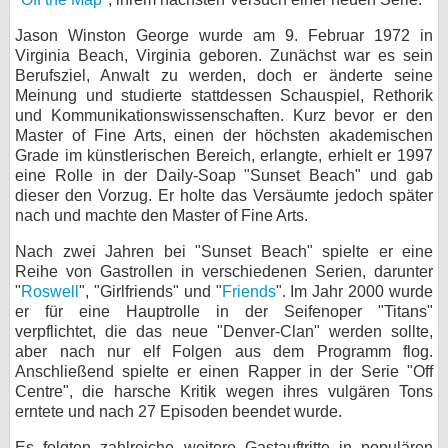
bei X
Jason Winston George wurde am 9. Februar 1972 in
Virginia Beach, Virginia geboren. Zunächst war es sein
bei Facebook
Berufsziel, Anwalt zu werden, doch er änderte seine
Meinung und studierte stattdessen Schauspiel, Rethorik
und Kommunikationswissenschaften. Kurz bevor er den
Master of Fine Arts, einen der höchsten akademischen
Kontakt
Grade im künstlerischen Bereich, erlangte, erhielt er 1997
eine Rolle in der Daily-Soap "Sunset Beach" und gab
Nutzungsbedingungen
dieser den Vorzug. Er holte das Versäumte jedoch später
nach und machte den Master of Fine Arts.
Datenschutz
Nach zwei Jahren bei "Sunset Beach" spielte er eine
Cookie-Einstellungen
Reihe von Gastrollen in verschiedenen Serien, darunter
"
Roswell
", "Girlfriends" und "
Friends
". Im Jahr 2000 wurde
Impressum
er für eine Hauptrolle in der Seifenoper "Titans"
verpflichtet, die das neue "Denver-Clan" werden sollte,
Desktop-Ansicht
aber nach nur elf Folgen aus dem Programm flog.
myFanbase
Anschließend spielte er einen Rapper in der Serie "Off
Centre", die harsche Kritik wegen ihres vulgären Tons
erntete und nach 27 Episoden beendet wurde.
Es folgten zahlreiche weitere Gastauftritte in populären