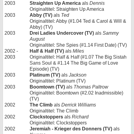
2003
Straighten Up America
als
Dennis
Originaltitel: Straighten Up America
2003
Abby (TV)
als
Ted
Originaltitel: Abby (#1.04 Ted & Carol & Will &
Abby) (TV)
2003
Drei Ladies Undercover (TV)
als
Sammy
August
Originaltitel: She Spies (#1.14 First Date) (TV)
2002 -
Half & Half (TV)
als
Miles
2003
Originaltitel: Half & Half (#1.07 The Big Sistah
Sans Soul & #1.14 The Big Game of Love
Episode) (TV)
2003
Platinum (TV)
als
Jackson
Originaltitel: Platinum (TV)
2003
Boomtown (TV)
als
Thomas Paltrow
Originaltitel: Boomtown (#2.02 Inadmissible)
(TV)
2002
The Climb
als
Derrick Williams
Originaltitel: The Climb
2002
Clockstoppers
als
Richard
Originaltitel: Clockstoppers
2002
Jeremiah - Krieger des Donners (TV)
als