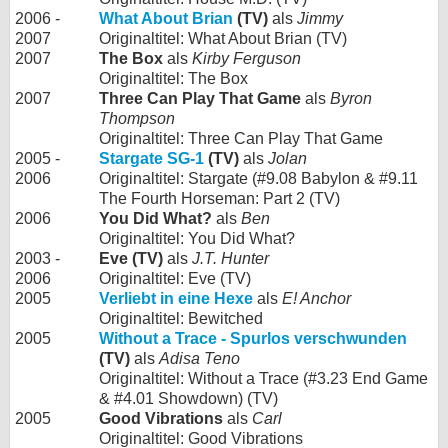
2006 -
What About Brian
(TV)
als
Jimmy
2007
Originaltitel: What About Brian (TV)
2007
The Box
als
Kirby Ferguson
Originaltitel: The Box
2007
Three Can Play That Game
als
Byron
Thompson
Originaltitel: Three Can Play That Game
2005 -
Stargate SG-1
(TV)
als
Jolan
2006
Originaltitel: Stargate (#9.08 Babylon & #9.11
The Fourth Horseman: Part 2 (TV)
2006
You Did What?
als
Ben
Originaltitel: You Did What?
2003 -
Eve (TV)
als
J.T. Hunter
2006
Originaltitel: Eve (TV)
2005
Verliebt in eine Hexe
als
E! Anchor
Originaltitel: Bewitched
2005
Without a Trace - Spurlos verschwunden
(TV)
als
Adisa Teno
Originaltitel: Without a Trace (#3.23 End Game
& #4.01 Showdown) (TV)
2005
Good Vibrations
als
Carl
Originaltitel: Good Vibrations