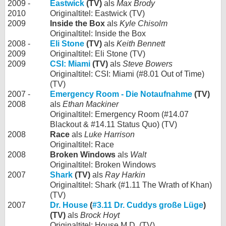
2009 -
Eastwick
(TV)
als
Max Brody
2010
Originaltitel: Eastwick (TV)
2009
Inside the Box
als
Kyle Chisolm
Originaltitel: Inside the Box
2008 -
Eli Stone
(TV)
als
Keith Bennett
2009
Originaltitel: Eli Stone (TV)
2009
CSI: Miami
(TV)
als
Steve Bowers
Originaltitel: CSI: Miami (#8.01 Out of Time)
(TV)
2007 -
Emergency Room - Die Notaufnahme
(TV)
2008
als
Ethan Mackiner
Originaltitel: Emergency Room (#14.07
Blackout & #14.11 Status Quo) (TV)
2008
Race
als
Luke Harrison
Originaltitel: Race
2008
Broken Windows
als
Walt
Originaltitel: Broken Windows
2007
Shark
(TV)
als
Ray Harkin
Originaltitel: Shark (#1.11 The Wrath of Khan)
(TV)
2007
Dr. House
(
#3.11 Dr. Cuddys große Lüge
)
(TV)
als
Brock Hoyt
Originaltitel: House M.D. (TV)