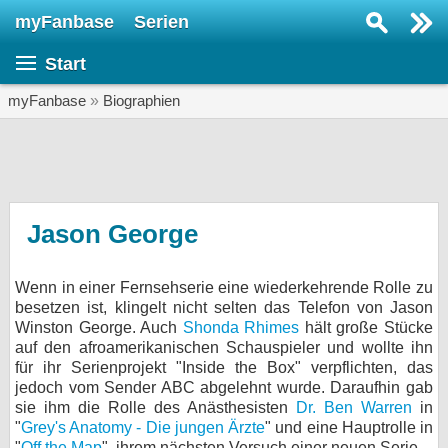
myFanbase
Serien
Serie suchen...
Start
Home
SERIEN
myFanbase
»
Biographien
Serien
Kolumnen
Interviews
Jason George
Veranstaltungen
Wenn in einer Fernsehserie eine wiederkehrende Rolle zu
KULTUR
besetzen ist, klingelt nicht selten das Telefon von Jason
Specials
Winston George. Auch
Shonda Rhimes
hält große Stücke
auf den afroamerikanischen Schauspieler und wollte ihn
SERVICE
für ihr Serienprojekt "Inside the Box" verpflichten, das
jedoch vom Sender ABC abgelehnt wurde. Daraufhin gab
Gewinnspiele
sie ihm die Rolle des Anästhesisten
Dr. Ben Warren
in
"
Grey's Anatomy - Die jungen Ärzte
" und eine Hauptrolle in
Forum
"
Off the Map
", ihrem nächsten Versuch einer neuen Serie.