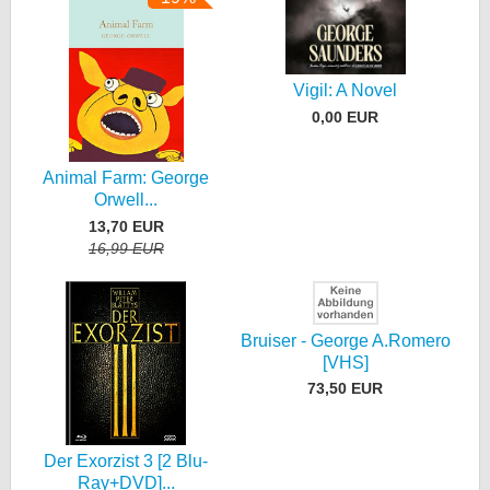
Vigil: A Novel
0,00 EUR
Animal Farm: George
Orwell...
13,70 EUR
16,99 EUR
Bruiser - George A.Romero
[VHS]
73,50 EUR
Der Exorzist 3 [2 Blu-
Ray+DVD]...