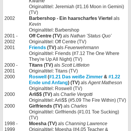
Kwame
Originaltitel: Jeremiah (#1.16 Moon in Gemini)
(TV)
2002
Barbershop - Ein haarscharfes Viertel
als
Kevin
Originaltitel: Barbershop
2001 -
Off Centre (TV)
als
Nathan 'Status Quo'
2002
Originaltitel: Off Centre (TV)
2001
Friends
(TV)
als
Feuerwehrmann
Originaltitel: Friends (#7.12 The One Where
They're Up All Night) (TV)
2000 -
Titans (TV)
als
Scott Littleton
2001
Originaltitel: Titans (TV)
2000
Roswell
(
#1.21 Das weiße Zimmer
&
#1.22
Ende und Anfang
) (TV)
als
Agent Matheson
Originaltitel: Roswell (TV)
2000
Arli$$ (TV)
als
Charlie Vergotti
Originaltitel: Arli$$ (#5.09 The Fire Within) (TV)
2000
Girlfriends (TV)
als
Charles
Originaltitel: Girlfriends (#1.01 Toe Sucking)
(TV)
1998 -
Moesha (TV)
als
Channing Lawrence
1999
Originaltitel: Moesha (#4.05 Teacher &