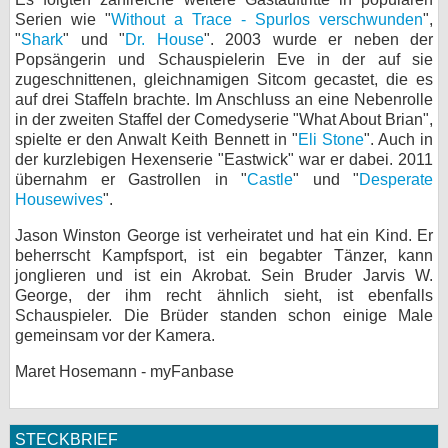
Serien wie "
Without a Trace - Spurlos verschwunden
",
"
Shark
" und "
Dr. House
". 2003 wurde er neben der
Popsängerin und Schauspielerin Eve in der auf sie
zugeschnittenen, gleichnamigen Sitcom gecastet, die es
auf drei Staffeln brachte. Im Anschluss an eine Nebenrolle
in der zweiten Staffel der Comedyserie "What About Brian",
spielte er den Anwalt Keith Bennett in "
Eli Stone
". Auch in
der kurzlebigen Hexenserie "Eastwick" war er dabei. 2011
übernahm er Gastrollen in "
Castle
" und "
Desperate
Housewives
".
Jason Winston George ist verheiratet und hat ein Kind. Er
beherrscht Kampfsport, ist ein begabter Tänzer, kann
jonglieren und ist ein Akrobat. Sein Bruder Jarvis W.
George, der ihm recht ähnlich sieht, ist ebenfalls
Schauspieler. Die Brüder standen schon einige Male
gemeinsam vor der Kamera.
Maret Hosemann - myFanbase
STECKBRIEF