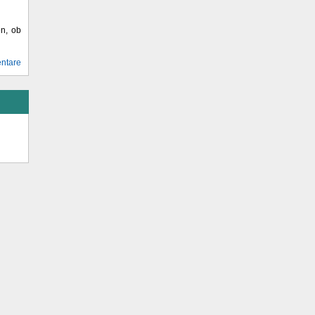
en, ob
ntare