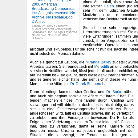
einem Autounfall, als sie neun J
ihre Mutter
Helen
einen jüdisc
sehr mit dem jüdischen Glauben
Medizin an der renommierten
verfasste ihre Doktorarbeit an de
Sandra Oh, Grey's Anatomy
Sie ist eine sehr ehrgeizige
© 2006 American Broadcasting
Herausforderungen sucht. Sie mö
Companies, Inc. All rights reserved.
No Archive. No Resale./Bob
viele Erfahrungen sammeln und
D'Amico
zurück, ihren Vorgesetzten so l
erwünschte Operation bekomm
arrogant und skrupellos. Für sie scheint nur die nächste inter
nicht jedoch der Mensch dahinter.
Auch sie gehört zur Gruppe, die
Miranda Bailey
zugeteilt wurde
Arbeitsalltag ein. Sie freundet sich mit
Meredith
an und betrachtet
sie sich in Notfällen wendet, lässt jedoch oft auch durchblicken
auf Meredith ist – sie glaubt, dass diese dank ihrer berühmten 
und es generell leichter hatte. Sie sieht sich in dieser Meinung b
Meredith eine Affäre mit
Dr. Derek Sheperd
hat.
Dann allerdings kommen sich Cristina und
Dr. Burke
näher
und auch sie beginnt somit eine Affäre mit ihrem Chef. Die
beiden machen einiges miteinander durch. Cristina wird
schwanger und will abtreiben, doch dies ist nicht nötig, da es
sich um eine Eileiterschwangerschaft handelt. Als Burke
angeschossen wird, fällt es Cristina schwer, ihn so verletzlich
zu erleben und ihre Fürsorge zu beweisen. Da Burke als
Folge seiner Verletzung an einem Tremor leidet, hilft Cristina
ihm, dies zu vertuschen, damit er seine Karriere nicht
beenden muss. Cristina ist jedoch unglücklich mit der
Situation, die sie zwingt, ihre Freunde und Kollegen zu