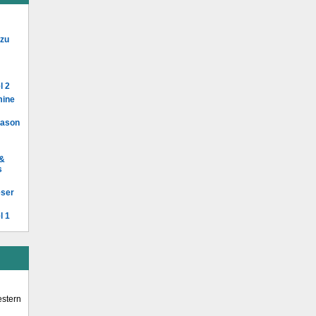
 zu
l 2
mine
Mason
 &
s
eser
l 1
stern