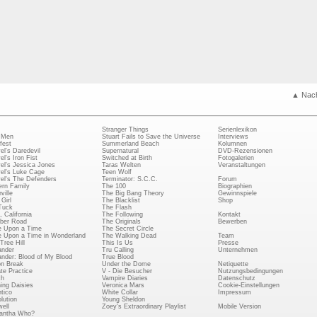
▲ Nac
Stranger Things
Serienlexikon
 Men
Stuart Fails to Save the Universe
Interviews
fest
Summerland Beach
Kolumnen
el's Daredevil
Supernatural
DVD-Rezensionen
el's Iron Fist
Switched at Birth
Fotogalerien
el's Jessica Jones
Taras Welten
Veranstaltungen
el's Luke Cage
Teen Wolf
el's The Defenders
Terminator: S.C.C.
Forum
rn Family
The 100
Biographien
ville
The Big Bang Theory
Gewinnspiele
Girl
The Blacklist
Shop
Tuck
The Flash
, California
The Following
Kontakt
ber Road
The Originals
Bewerben
 Upon a Time
The Secret Circle
 Upon a Time in Wonderland
The Walking Dead
Team
Tree Hill
This Is Us
Presse
ander
Tru Calling
Unternehmen
ander: Blood of My Blood
True Blood
on Break
Under the Dome
Netiquette
ate Practice
V - Die Besucher
Nutzungsbedingungen
ch
Vampire Diaries
Datenschutz
ing Daisies
Veronica Mars
Cookie-Einstellungen
tico
White Collar
Impressum
lution
Young Sheldon
ell
Zoey's Extraordinary Playlist
Mobile Version
antha Who?