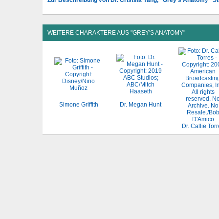
WEITERE CHARAKTERE AUS "GREY'S ANATOMY"
Simone Griffith
Dr. Megan Hunt
Dr. Callie Tor