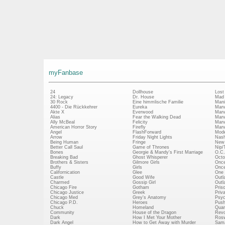
myFanbase
24
Dollhouse
Lost
24: Legacy
Dr. House
Mad
30 Rock
Eine himmlische Familie
Mani
4400 - Die Rückkehrer
Eureka
Marv
Akte X
Everwood
Marv
Alias
Fear the Walking Dead
Marv
Ally McBeal
Felicity
Marv
American Horror Story
Firefly
Marv
Angel
FlashForward
Mode
Arrow
Friday Night Lights
Nash
Being Human
Fringe
New 
Better Call Saul
Game of Thrones
Nip/
Bones
Georgie & Mandy's First Marriage
O.C.
Breaking Bad
Ghost Whisperer
Octo
Brothers & Sisters
Gilmore Girls
Once
Buffy
Girls
Once
Californication
Glee
One 
Castle
Good Wife
Outl
Charmed
Gossip Girl
Outl
Chicago Fire
Gotham
Pris
Chicago Justice
Greek
Priv
Chicago Med
Grey's Anatomy
Psy
Chicago P.D.
Heroes
Push
Chuck
Homeland
Quan
Community
House of the Dragon
Revo
Dark
How I Met Your Mother
Rosw
Dark Angel
How to Get Away with Murder
Sam