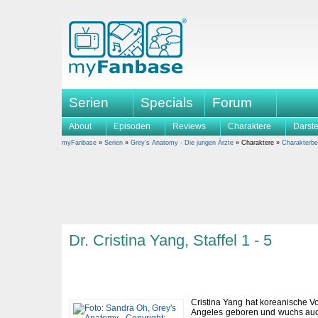
Serien
Specials
Forum
About
Episoden
Reviews
Charaktere
Darste
myFanbase
»
Serien
»
Grey's Anatomy - Die jungen Ärzte
» Charaktere »
Charakterbe
Dr. Cristina Yang, Staffel 1 - 5
Cristina Yang hat koreanische V
Angeles geboren und wuchs auch 