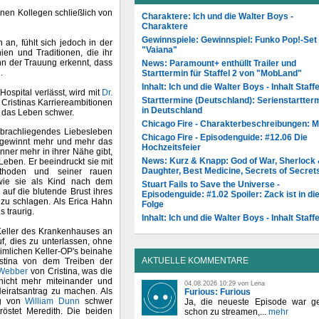
inen Kollegen schließlich von
Charaktere: Ich und die Walter Boys -
Charaktere
Gewinnspiele: Gewinnspiel: Funko Pop!-Set
 an, fühlt sich jedoch in der
"Vaiana"
ien und Traditionen, die ihr
n der Trauung erkennt, dass
News: Paramount+ enthüllt Trailer und
.
Starttermin für Staffel 2 von "MobLand"
Inhalt: Ich und die Walter Boys - Inhalt Staffe
ospital verlässt, wird mit
Dr.
Starttermine (Deutschland): Serienstartter
 Cristinas Karriereambitionen
in Deutschland
hr das Leben schwer.
Chicago Fire - Charakterbeschreibungen: 
brachliegendes Liebesleben
Chicago Fire - Episodenguide: #12.06 Die
e gewinnt mehr und mehr das
Hochzeitsfeier
nner mehr in ihrer Nähe gibt,
News: Kurz & Knapp: God of War, Sherlock
 Leben. Er beeindruckt sie mit
Daughter, Best Medicine, Secrets of Secret
ethoden und seiner rauen
 wie sie als Kind nach dem
Stuart Fails to Save the Universe -
auf die blutende Brust ihres
Episodenguide: #1.02 Spoiler: Zack ist in di
 zu schlagen. Als Erica Hahn
Folge
s traurig.
Inhalt: Ich und die Walter Boys - Inhalt Staffe
 Keller des Krankenhauses an
uf, dies zu unterlassen, ohne
eimlichen Keller-OP's beinahe
AKTUELLE KOMMENTARE
istina von dem Treiben der
Webber
von Cristina, was die
nicht mehr miteinander und
04.08.2026 10:29 von Lena
Heiratsantrag zu machen. Als
Furious: Furious
ng von
William Dunn
schwer
Ja, die neueste Episode war ge
tröstet Meredith. Die beiden
schon zu streamen,...
mehr