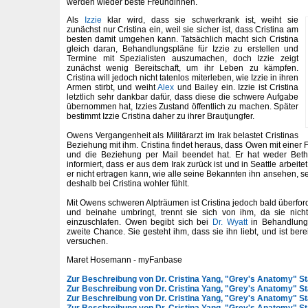
werden wieder beste Freundinnen.
Als
Izzie
klar wird, dass sie schwerkrank ist, weiht sie
zunächst nur Cristina ein, weil sie sicher ist, dass Cristina am
besten damit umgehen kann. Tatsächlich macht sich Cristina
gleich daran, Behandlungspläne für Izzie zu erstellen und
Termine mit Spezialisten auszumachen, doch Izzie zeigt
zunächst wenig Bereitschaft, um ihr Leben zu kämpfen.
Cristina will jedoch nicht tatenlos miterleben, wie Izzie in ihren
Armen stirbt, und weiht
Alex
und Bailey ein. Izzie ist Cristina
letztlich sehr dankbar dafür, dass diese die schwere Aufgabe
übernommen hat, Izzies Zustand öffentlich zu machen. Später
bestimmt Izzie Cristina daher zu ihrer Brautjungfer.
Owens Vergangenheit als Militärarzt im Irak belastet Cristinas
Beziehung mit ihm. Cristina findet heraus, dass Owen mit einer
und die Beziehung per Mail beendet hat. Er hat weder Beth
informiert, dass er aus dem Irak zurück ist und in Seattle arbeite
er nicht ertragen kann, wie alle seine Bekannten ihn ansehen, sei
deshalb bei Cristina wohler fühlt.
Mit Owens schweren Alpträumen ist Cristina jedoch bald überforde
und beinahe umbringt, trennt sie sich von ihm, da sie nich
einzuschlafen. Owen begibt sich bei
Dr. Wyatt
in Behandlung 
zweite Chance. Sie gesteht ihm, dass sie ihn liebt, und ist bere
versuchen.
Maret Hosemann - myFanbase
Zur Beschreibung von Dr. Cristina Yang, "Grey's Anatomy" Sta
Zur Beschreibung von Dr. Cristina Yang, "Grey's Anatomy" Sta
Zur Beschreibung von Dr. Cristina Yang, "Grey's Anatomy" Sta
Zur Beschreibung von Dr. Cristina Yang, "Grey's Anatomy" St