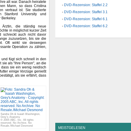
ahre alt war. Danach heiratete
DVD-Rezension: Staffel 2.2
hen Mann, so dass Cristina
 vertraut ist. Sie studierte
DVD-Rezension: Staffel 3.1
 Stanford University und
r Berkeley.
DVD-Rezension: Staffel 6.1
DVD-Rezension: Staffel 6.2
 Ärztin, die ständig neue
chte in möglichst kurzer Zeit
 schreckt auch nicht davor
ange zuzusetzen, bis sie die
t. Oft wirkt sie deswegen
essante Operation zu zählen,
 und fügt sich schnell in den
 sie als "ihre Person", an die
, dass sie ein wenig neidisch
Mutter einige Vorzüge genießt
estätigt, als sie erfährt, dass
Sandra Oh & Isaiah Washington,
Grey's Anatomy
© 2005 ABC, Inc. All rights
reserved. No Archive. No
Resale./Michael Desmond
MEISTGELESEN