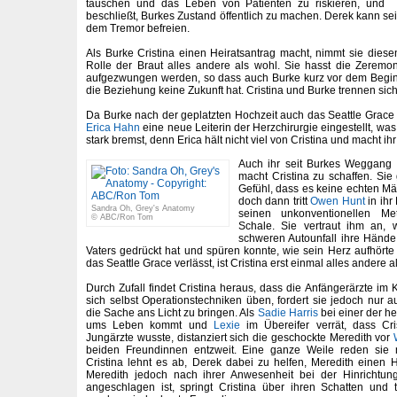
täuschen und das Leben von Patienten zu riskieren, und
beschließt, Burkes Zustand öffentlich zu machen. Derek kann se
dem Tremor befreien.
Als Burke Cristina einen Heiratsantrag macht, nimmt sie diesen
Rolle der Braut alles andere als wohl. Sie hasst die Zeremon
aufgezwungen werden, so dass auch Burke kurz vor dem Begin
die Beziehung keine Zukunft hat. Cristina und Burke trennen sich
Da Burke nach der geplatzten Hochzeit auch das Seattle Grace H
Erica Hahn
eine neue Leiterin der Herzchirurgie eingestellt, was
stark bremst, denn Erica hält nicht viel von Cristina und macht i
Auch ihr seit Burkes Weggang 
macht Cristina zu schaffen. Si
Gefühl, dass es keine echten Mä
doch dann tritt
Owen Hunt
in ihr
Sandra Oh, Grey's Anatomy
seinen unkonventionellen M
© ABC/Ron Tom
Schale. Sie vertraut ihm an,
schweren Autounfall ihre Hände 
Vaters gedrückt hat und spüren konnte, wie sein Herz aufhörte
das Seattle Grace verlässt, ist Cristina erst einmal alles andere al
Durch Zufall findet Cristina heraus, dass die Anfängerärzte im
sich selbst Operationstechniken üben, fordert sie jedoch nur a
die Sache ans Licht zu bringen. Als
Sadie Harris
bei einer der h
ums Leben kommt und
Lexie
im Übereifer verrät, dass Cr
Jungärzte wusste, distanziert sich die geschockte Meredith vor
beiden Freundinnen entzweit. Eine ganze Weile reden sie 
Cristina lehnt es ab, Derek dabei zu helfen, Meredith einen 
Meredith jedoch nach ihrer Anwesenheit bei der Hinrichtu
angeschlagen ist, springt Cristina über ihren Schatten und 