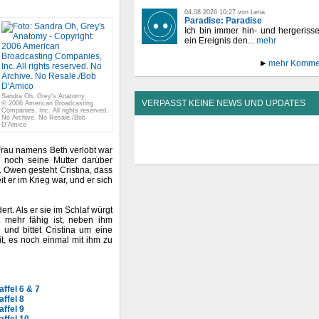
04.08.2026 10:27 von Lena
Paradise: Paradise
Ich bin immer hin- und hergeriss
ein Ereignis den...
mehr
mehr Komme
Sandra Oh, Grey's Anatomy
VERPASST KEINE NEWS UND UPDATES
© 2006 American Broadcasting
Companies, Inc. All rights reserved.
No Archive. No Resale./Bob
D'Amico
 Frau namens Beth verlobt war
 noch seine Mutter darüber
t. Owen gesteht Cristina, dass
t er im Krieg war, und er sich
rt. Als er sie im Schlaf würgt
t mehr fähig ist, neben ihm
und bittet Cristina um eine
it, es noch einmal mit ihm zu
ffel 6 & 7
ffel 8
ffel 9
affel 10