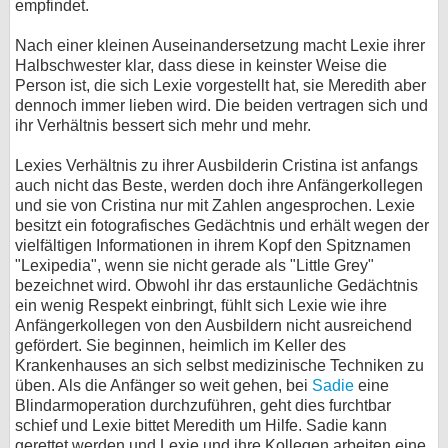
empfindet.
Nach einer kleinen Auseinandersetzung macht Lexie ihrer
Halbschwester klar, dass diese in keinster Weise die
Person ist, die sich Lexie vorgestellt hat, sie Meredith aber
dennoch immer lieben wird. Die beiden vertragen sich und
ihr Verhältnis bessert sich mehr und mehr.
Lexies Verhältnis zu ihrer Ausbilderin Cristina ist anfangs
auch nicht das Beste, werden doch ihre Anfängerkollegen
und sie von Cristina nur mit Zahlen angesprochen. Lexie
besitzt ein fotografisches Gedächtnis und erhält wegen der
vielfältigen Informationen in ihrem Kopf den Spitznamen
"Lexipedia", wenn sie nicht gerade als "Little Grey"
bezeichnet wird. Obwohl ihr das erstaunliche Gedächtnis
ein wenig Respekt einbringt, fühlt sich Lexie wie ihre
Anfängerkollegen von den Ausbildern nicht ausreichend
gefördert. Sie beginnen, heimlich im Keller des
Krankenhauses an sich selbst medizinische Techniken zu
üben. Als die Anfänger so weit gehen, bei
Sadie
eine
Blindarmoperation durchzuführen, geht dies furchtbar
schief und Lexie bittet Meredith um Hilfe. Sadie kann
gerettet werden und Lexie und ihre Kollegen arbeiten eine