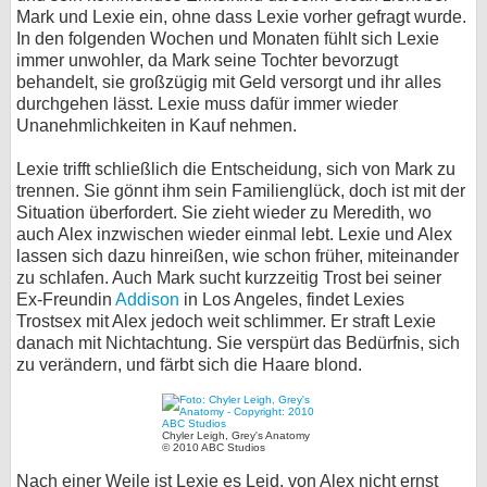
Mark und Lexie ein, ohne dass Lexie vorher gefragt wurde.
In den folgenden Wochen und Monaten fühlt sich Lexie
immer unwohler, da Mark seine Tochter bevorzugt
behandelt, sie großzügig mit Geld versorgt und ihr alles
durchgehen lässt. Lexie muss dafür immer wieder
Unanehmlichkeiten in Kauf nehmen.
Lexie trifft schließlich die Entscheidung, sich von Mark zu
trennen. Sie gönnt ihm sein Familienglück, doch ist mit der
Situation überfordert. Sie zieht wieder zu Meredith, wo
auch Alex inzwischen wieder einmal lebt. Lexie und Alex
lassen sich dazu hinreißen, wie schon früher, miteinander
zu schlafen. Auch Mark sucht kurzzeitig Trost bei seiner
Ex-Freundin
Addison
in Los Angeles, findet Lexies
Trostsex mit Alex jedoch weit schlimmer. Er straft Lexie
danach mit Nichtachtung. Sie verspürt das Bedürfnis, sich
zu verändern, und färbt sich die Haare blond.
Chyler Leigh, Grey's Anatomy
© 2010 ABC Studios
Nach einer Weile ist Lexie es Leid, von Alex nicht ernst