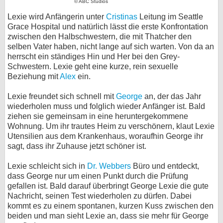
© ABC Studios
Lexie wird Anfängerin unter
Cristinas
Leitung im Seattle
Grace Hospital und natürlich lässt die erste Konfrontation
zwischen den Halbschwestern, die mit Thatcher den
selben Vater haben, nicht lange auf sich warten. Von da an
herrscht ein ständiges Hin und Her bei den Grey-
Schwestern. Lexie geht eine kurze, rein sexuelle
Beziehung mit
Alex
ein.
Lexie freundet sich schnell mit
George
an, der das Jahr
wiederholen muss und folglich wieder Anfänger ist. Bald
ziehen sie gemeinsam in eine heruntergekommene
Wohnung. Um ihr trautes Heim zu verschönern, klaut Lexie
Utensilien aus dem Krankenhaus, woraufhin George ihr
sagt, dass ihr Zuhause jetzt schöner ist.
Lexie schleicht sich in
Dr. Webbers
Büro und entdeckt,
dass George nur um einen Punkt durch die Prüfung
gefallen ist. Bald darauf überbringt George Lexie die gute
Nachricht, seinen Test wiederholen zu dürfen. Dabei
kommt es zu einem spontanen, kurzen Kuss zwischen den
beiden und man sieht Lexie an, dass sie mehr für George