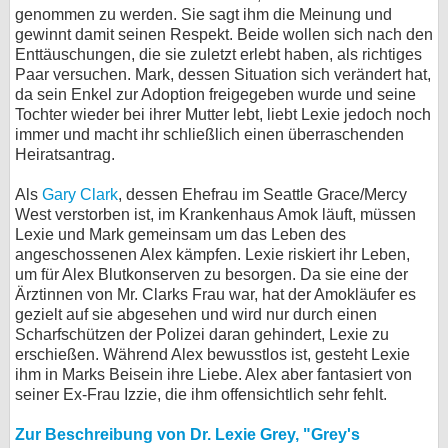
genommen zu werden. Sie sagt ihm die Meinung und
gewinnt damit seinen Respekt. Beide wollen sich nach den
Enttäuschungen, die sie zuletzt erlebt haben, als richtiges
Paar versuchen. Mark, dessen Situation sich verändert hat,
da sein Enkel zur Adoption freigegeben wurde und seine
Tochter wieder bei ihrer Mutter lebt, liebt Lexie jedoch noch
immer und macht ihr schließlich einen überraschenden
Heiratsantrag.
Als
Gary Clark
, dessen Ehefrau im Seattle Grace/Mercy
West verstorben ist, im Krankenhaus Amok läuft, müssen
Lexie und Mark gemeinsam um das Leben des
angeschossenen Alex kämpfen. Lexie riskiert ihr Leben,
um für Alex Blutkonserven zu besorgen. Da sie eine der
Ärztinnen von Mr. Clarks Frau war, hat der Amokläufer es
gezielt auf sie abgesehen und wird nur durch einen
Scharfschützen der Polizei daran gehindert, Lexie zu
erschießen. Während Alex bewusstlos ist, gesteht Lexie
ihm in Marks Beisein ihre Liebe. Alex aber fantasiert von
seiner Ex-Frau Izzie, die ihm offensichtlich sehr fehlt.
Zur Beschreibung von Dr. Lexie Grey, "Grey's