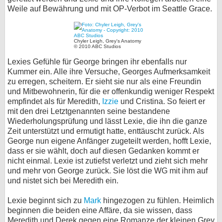
Weile auf Bewährung und mit OP-Verbot im Seattle Grace.
Chyler Leigh, Grey's Anatomy
© 2010 ABC Studios
Lexies Gefühle für George bringen ihr ebenfalls nur
Kummer ein. Alle ihre Versuche, Georges Aufmerksamkeit
zu erregen, scheitern. Er sieht sie nur als eine Freundin
und Mitbewohnerin, für die er offenkundig weniger Respekt
empfindet als für Meredith,
Izzie
und Cristina. So feiert er
mit den drei Letztgenannten seine bestandene
Wiederholungsprüfung und lässt Lexie, die ihn die ganze
Zeit unterstützt und ermutigt hatte, enttäuscht zurück. Als
George nun eigene Anfänger zugeteilt werden, hofft Lexie,
dass er sie wählt, doch auf diesen Gedanken kommt er
nicht einmal. Lexie ist zutiefst verletzt und zieht sich mehr
und mehr von George zurück. Sie löst die WG mit ihm auf
und nistet sich bei Meredith ein.
Lexie beginnt sich zu
Mark
hingezogen zu fühlen. Heimlich
beginnen die beiden eine Affäre, da sie wissen, dass
Meredith und Derek gegen eine Romanze der kleinen Grey