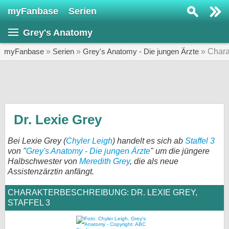
myFanbase
Serien
Serie suchen...
Grey's Anatomy
Home
SERIEN
myFanbase
»
Serien
»
Grey's Anatomy - Die jungen Ärzte
» Chara
Serien
Kolumnen
Interviews
Dr. Lexie Grey
Veranstaltungen
Bei Lexie Grey (
Chyler Leigh
) handelt es sich ab
Staffel 3
KULTUR
von "
Grey's Anatomy - Die jungen Ärzte
" um die jüngere
Halbschwester von
Meredith Grey
, die als neue
Specials
Assistenzärztin anfängt.
SERVICE
CHARAKTERBESCHREIBUNG: DR. LEXIE GREY,
Gewinnspiele
STAFFEL 3
Forum