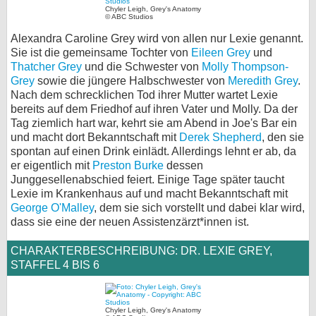
Chyler Leigh, Grey's Anatomy
© ABC Studios
bei X
Alexandra Caroline Grey wird von allen nur Lexie genannt.
bei Facebook
Sie ist die gemeinsame Tochter von
Eileen Grey
und
Thatcher Grey
und die Schwester von
Molly Thompson-
Grey
sowie die jüngere Halbschwester von
Meredith Grey
.
Nach dem schrecklichen Tod ihrer Mutter wartet Lexie
Kontakt
bereits auf dem Friedhof auf ihren Vater und Molly. Da der
Tag ziemlich hart war, kehrt sie am Abend in Joe's Bar ein
Nutzungsbedingungen
und macht dort Bekanntschaft mit
Derek Shepherd
, den sie
spontan auf einen Drink einlädt. Allerdings lehnt er ab, da
Datenschutz
er eigentlich mit
Preston Burke
dessen
Junggesellenabschied feiert. Einige Tage später taucht
Cookie-Einstellungen
Lexie im Krankenhaus auf und macht Bekanntschaft mit
George O'Malley
, dem sie sich vorstellt und dabei klar wird,
Impressum
dass sie eine der neuen Assistenzärzt*innen ist.
Desktop-Ansicht
CHARAKTERBESCHREIBUNG: DR. LEXIE GREY,
myFanbase
STAFFEL 4 BIS 6
Chyler Leigh, Grey's Anatomy