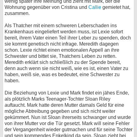
wenig später ihre Meinung und zieht mit Mark, der die
Wohnung gegenüber von Cristina und
Callie
gemietet hat,
zusammen.
Als Thatcher mit einem schweren Leberschaden ins
Krankenhaus eingeliefert werden muss, ist Lexie sofort
bereit, ihrem Vater einen Teil ihrer Leber zu spenden, doch
sie kommt genetisch nicht infrage. Meredith dagegen
schon. Lexie richtet einen emotionalen Appell an ihre
Schwester und bittet sie, Thatchers Leben zu retten.
Meredith erklärt sich schließlich zu der Spende bereit,
denn auch wenn sie nicht weiß, wie es ist, einen Vater zu
haben, weiß sie, was es bedeutet, eine Schwester zu
haben.
Die Beziehung von Lexie und Mark findet ein jähes Ende,
als plötzlich Marks Teenager-Tochter Sloan Riley
auftaucht. Mark hatte deren Mutter damals Geld für eine
mögliche Abtreibung gegeben und sich nicht weiter
gekümmert. Nun ist Sloan ihrerseits schwanger und wurde
von ihrer Mutter vor die Tür gesetzt. Mark will seine Fehler
der Vergangenheit wieder gutmachen und für seine Tochter
und sein kommendes Enkelkind da sein. Sloan zieht bei