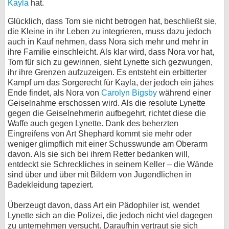
Kayla
hat.
Glücklich, dass Tom sie nicht betrogen hat, beschließt sie,
die Kleine in ihr Leben zu integrieren, muss dazu jedoch
auch in Kauf nehmen, dass Nora sich mehr und mehr in
ihre Familie einschleicht. Als klar wird, dass Nora vor hat,
Tom für sich zu gewinnen, sieht Lynette sich gezwungen,
ihr ihre Grenzen aufzuzeigen. Es entsteht ein erbitterter
Kampf um das Sorgerecht für Kayla, der jedoch ein jähes
Ende findet, als Nora von
Carolyn Bigsby
während einer
Geiselnahme erschossen wird. Als die resolute Lynette
gegen die Geiselnehmerin aufbegehrt, richtet diese die
Waffe auch gegen Lynette. Dank des beherzten
Eingreifens von Art Shephard kommt sie mehr oder
weniger glimpflich mit einer Schusswunde am Oberarm
davon. Als sie sich bei ihrem Retter bedanken will,
entdeckt sie Schreckliches in seinem Keller – die Wände
sind über und über mit Bildern von Jugendlichen in
Badekleidung tapeziert.
Überzeugt davon, dass Art ein Pädophiler ist, wendet
Lynette sich an die Polizei, die jedoch nicht viel dagegen
zu unternehmen versucht. Daraufhin vertraut sie sich