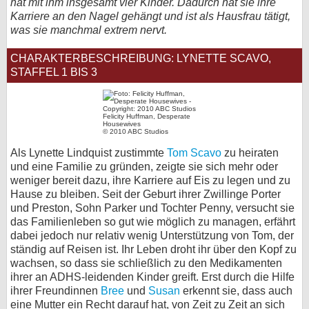
hat mit ihm insgesamt vier Kinder. Dadurch hat sie ihre
Karriere an den Nagel gehängt und ist als Hausfrau tätigt,
bei X
was sie manchmal extrem nervt.
bei Facebook
CHARAKTERBESCHREIBUNG: LYNETTE SCAVO,
STAFFEL 1 BIS 3
Kontakt
Felicity Huffman, Desperate
Nutzungsbedingungen
Housewives
© 2010 ABC Studios
Als Lynette Lindquist zustimmte
Datenschutz
Tom Scavo
zu heiraten
und eine Familie zu gründen, zeigte sie sich mehr oder
weniger bereit dazu, ihre Karriere auf Eis zu legen und zu
Cookie-Einstellungen
Hause zu bleiben. Seit der Geburt ihrer Zwillinge Porter
und Preston, Sohn Parker und Tochter Penny, versucht sie
Impressum
das Familienleben so gut wie möglich zu managen, erfährt
dabei jedoch nur relativ wenig Unterstützung von Tom, der
Desktop-Ansicht
ständig auf Reisen ist. Ihr Leben droht ihr über den Kopf zu
myFanbase
wachsen, so dass sie schließlich zu den Medikamenten
ihrer an ADHS-leidenden Kinder greift. Erst durch die Hilfe
ihrer Freundinnen
Bree
und
Susan
erkennt sie, dass auch
eine Mutter ein Recht darauf hat, von Zeit zu Zeit an sich