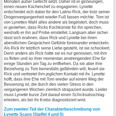
Monaten außer Gefecht setzt. Daher ist er gezwungen,
einen neuen Küchenchef zu engagieren. Lynette
entscheidet sich dabei für den Latino Rick, der trotz seiner
Drogenvergangenheit wieder Fuß fassen möchte. Tom ist
von Lynettes Wahl alles andere als begeistert, doch muss
er gestehen, dass Ricks Kochkünste für ihn sprechen,
weshalb er ihn auf Probe einstellet. Langsam aber sicher
lässt sich erahnen, dass Rick und Lynette bei ihren
abendlichen Gesprächen Gefühle füreinander entwickeln.
Als Rick ihr letztlich seine Liebe gesteht, ist sie schockiert.
Denn anders als Rick hatte sie es nur genossen, mit ihm
zu flirten und so ihrer momentan anstrengenden Ehe für
einige Stunden am Tag zu entfliehen. Da sie aber ihre
Beziehung zu Tom keinesfalls gefährden will, feuert sie
Rick und verbietet ihm jeglichen Kontakt mit ihr. Lynette
hofft, dass ihre Ehe mit Tom wieder auf einem Weg der
Besserung ist, die durch den vielen Stress in den
vergangenen Wochen ziemlich strapaziert wurde. Leider
muss Lynette kurze Zeit darauf einen Schicksalsschlag
erleiden, als bei ihr Krebs diagnostiziert wird.
Zum zweiten Teil der Charakterbeschreibung von
Lynette Scavo (Staffel 4 und 5)