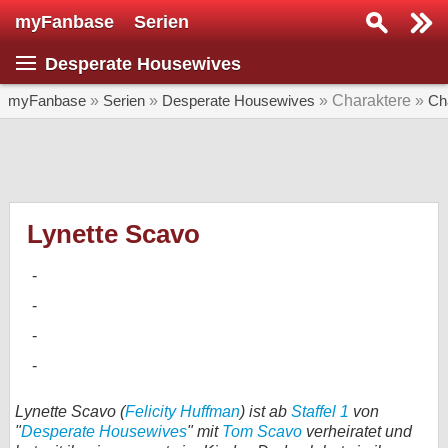
myFanbase
Serien
Serie suchen...
Desperate Housewives
Home
SERIEN
myFanbase
»
Serien
»
Desperate Housewives
» Charaktere »
Ch
Serien
Kolumnen
Interviews
Lynette Scavo
Veranstaltungen
KULTUR
Specials
SERVICE
Gewinnspiele
Lynette Scavo (
Felicity Huffman
) ist ab
Staffel 1
von
"
Desperate Housewives
" mit
Tom Scavo
verheiratet und
Forum