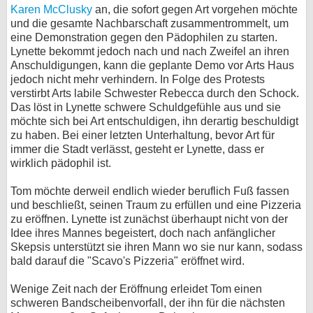
Karen McClusky
an, die sofort gegen Art vorgehen möchte
und die gesamte Nachbarschaft zusammentrommelt, um
eine Demonstration gegen den Pädophilen zu starten.
Lynette bekommt jedoch nach und nach Zweifel an ihren
Anschuldigungen, kann die geplante Demo vor Arts Haus
jedoch nicht mehr verhindern. In Folge des Protests
verstirbt Arts labile Schwester Rebecca durch den Schock.
Das löst in Lynette schwere Schuldgefühle aus und sie
möchte sich bei Art entschuldigen, ihn derartig beschuldigt
zu haben. Bei einer letzten Unterhaltung, bevor Art für
immer die Stadt verlässt, gesteht er Lynette, dass er
wirklich pädophil ist.
Tom möchte derweil endlich wieder beruflich Fuß fassen
und beschließt, seinen Traum zu erfüllen und eine Pizzeria
zu eröffnen. Lynette ist zunächst überhaupt nicht von der
Idee ihres Mannes begeistert, doch nach anfänglicher
Skepsis unterstützt sie ihren Mann wo sie nur kann, sodass
bald darauf die "Scavo's Pizzeria" eröffnet wird.
Wenige Zeit nach der Eröffnung erleidet Tom einen
schweren Bandscheibenvorfall, der ihn für die nächsten