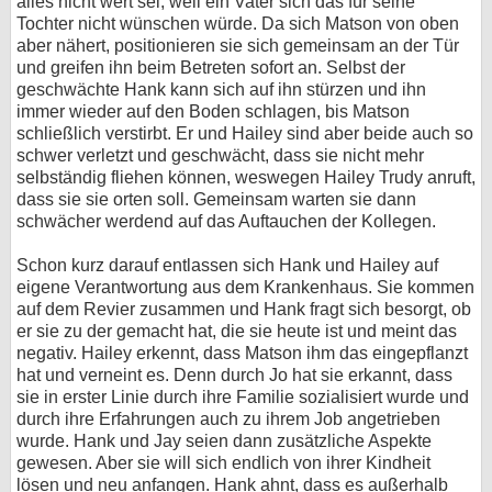
alles nicht wert sei, weil ein Vater sich das für seine
Tochter nicht wünschen würde. Da sich Matson von oben
aber nähert, positionieren sie sich gemeinsam an der Tür
und greifen ihn beim Betreten sofort an. Selbst der
geschwächte Hank kann sich auf ihn stürzen und ihn
immer wieder auf den Boden schlagen, bis Matson
schließlich verstirbt. Er und Hailey sind aber beide auch so
schwer verletzt und geschwächt, dass sie nicht mehr
selbständig fliehen können, weswegen Hailey Trudy anruft,
dass sie sie orten soll. Gemeinsam warten sie dann
schwächer werdend auf das Auftauchen der Kollegen.
Schon kurz darauf entlassen sich Hank und Hailey auf
eigene Verantwortung aus dem Krankenhaus. Sie kommen
auf dem Revier zusammen und Hank fragt sich besorgt, ob
er sie zu der gemacht hat, die sie heute ist und meint das
negativ. Hailey erkennt, dass Matson ihm das eingepflanzt
hat und verneint es. Denn durch Jo hat sie erkannt, dass
sie in erster Linie durch ihre Familie sozialisiert wurde und
durch ihre Erfahrungen auch zu ihrem Job angetrieben
wurde. Hank und Jay seien dann zusätzliche Aspekte
gewesen. Aber sie will sich endlich von ihrer Kindheit
lösen und neu anfangen. Hank ahnt, dass es außerhalb