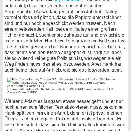
befürchtet, dass ihre Unentschlossenheit in der
bei X
Angelegenheit Auswirkungen auf ihren Job hat. Hailey
verneint das und gibt an, dass die Papiere unterzeichnet
bei Facebook
sind und nur noch abgeschickt werden müssen. Nach
einem belastenden Fall, bei dem Hailey einen großen
Fehler gemacht, sucht er sie zuhause auf und erwischt sie
Kontakt
mit einer verletzten Hand, weil sie gerade ein Bild von Jay
in Scherben geworfen hat. Nachdem er auch gesehen hat,
Nutzungsbedingungen
dass nichts von den Kisten ausgepackt ist, sagt sie, dass
sie so wütend keine gute Polizistin ist, weswegen sie ein
Weg finden muss, das alles loszuwerden. Aber Hank hat
Datenschutz
auch keine Idee auf Anhieb, wie sie das loswerden kann.
Cookie-Einstellungen
Jason Beghe, Chicago P.D.
© Universal Studios. Alle Rechte vorbehalten.; 2023 NBCUniversal Media, LLC;
Impressum
George Burns Jr./NBC
Desktop-Ansicht
Während Adam es langsam etwas besser geht und er nur
noch einen schriftlichen Test absolvieren muss, bekommt
myFanbase
Hank spät von ihm einen Anruf, denn er ist privat in einen
Überfall auf ein illegales Pokerspiel involviert worden. Er
versichert sofort, dass sich die Unit um alles kümmern wird
und rät Adam, eilig zu verschwinden. Hank nimmt sich da