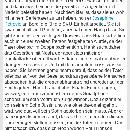
Kurz darauf wird eine Tonne in einem Gewässer gefunden
und darin zwei Leichen, die jeweils die Augenlider mit
Nadeln befestigt haben. Nachdem klar ist, dass sie es wohl
mit einem Serientäter zu tun haben, holt er
Josephine
Petrovic
an Bord, die für die SVU-Einheit arbeitet. Sie ist
zwar nicht offiziell Profilerin, aber hat einen Hang dazu. Sie
gibt zunächst den wichtigen Hinweis, dass Noah sicherlich
auch mit einer zweiten Person festgehalten wurde, da der
Täter offenbar im Doppelpack entführt. Hank sucht daher
das Gespräch mit Noah, der aber stets mit einer
Panikattacke überrollt wird. Er kann ihn erstmal nicht weiter
drängen, so dass die Unit mit dem arbeiten muss, was sie
haben. Sie kommen gemeinsam darauf, dass es der Täter
offenbar auf von der Gesellschaft ausgestoßene Menschen
abgesehen hat, die drogenabhängig sind und/oder auf den
Strich gehen. Hank braucht aber Noahs Erinnerungen,
weswegen er ihm zunächst ein neues Smartphone
schenkt, um sein Vertrauen zu gewinnen. Dazu erzählt er
von seinem Sohn Justin und wie oft er davon eingeholt
wird, wie qualvoll sein Sohn gestorben sein muss. Aber er
habe irgendwann erkannt, dass sich die Lebenden diesen
Erinnerungen stellen müssen, um die Toten zu ehren. Das
hilft tatsächlich, dass sich Noah wegen Paul Hansen