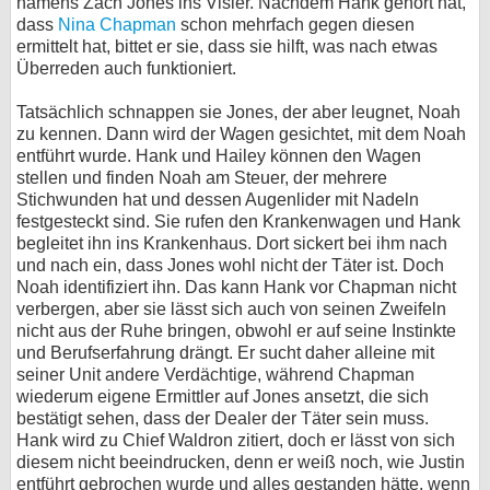
namens Zach Jones ins Visier. Nachdem Hank gehört hat,
dass
Nina Chapman
schon mehrfach gegen diesen
ermittelt hat, bittet er sie, dass sie hilft, was nach etwas
Überreden auch funktioniert.
Tatsächlich schnappen sie Jones, der aber leugnet, Noah
zu kennen. Dann wird der Wagen gesichtet, mit dem Noah
entführt wurde. Hank und Hailey können den Wagen
stellen und finden Noah am Steuer, der mehrere
Stichwunden hat und dessen Augenlider mit Nadeln
festgesteckt sind. Sie rufen den Krankenwagen und Hank
begleitet ihn ins Krankenhaus. Dort sickert bei ihm nach
und nach ein, dass Jones wohl nicht der Täter ist. Doch
Noah identifiziert ihn. Das kann Hank vor Chapman nicht
verbergen, aber sie lässt sich auch von seinen Zweifeln
nicht aus der Ruhe bringen, obwohl er auf seine Instinkte
und Berufserfahrung drängt. Er sucht daher alleine mit
seiner Unit andere Verdächtige, während Chapman
wiederum eigene Ermittler auf Jones ansetzt, die sich
bestätigt sehen, dass der Dealer der Täter sein muss.
Hank wird zu Chief Waldron zitiert, doch er lässt von sich
diesem nicht beeindrucken, denn er weiß noch, wie Justin
entführt gebrochen wurde und alles gestanden hätte, wenn