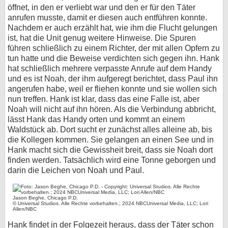
öffnet, in den er verliebt war und den er für den Täter
anrufen musste, damit er diesen auch entführen konnte.
Nachdem er auch erzählt hat, wie ihm die Flucht gelungen
ist, hat die Unit genug weitere Hinweise. Die Spuren
führen schließlich zu einem Richter, der mit allen Opfern zu
tun hatte und die Beweise verdichten sich gegen ihn. Hank
hat schließlich mehrere verpasste Anrufe auf dem Handy
und es ist Noah, der ihm aufgeregt berichtet, dass Paul ihn
angerufen habe, weil er fliehen konnte und sie wollen sich
nun treffen. Hank ist klar, dass das eine Falle ist, aber
Noah will nicht auf ihn hören. Als die Verbindung abbricht,
lässt Hank das Handy orten und kommt an einem
Waldstück ab. Dort sucht er zunächst alles alleine ab, bis
die Kollegen kommen. Sie gelangen an einen See und in
Hank macht sich die Gewissheit breit, dass sie Noah dort
finden werden. Tatsächlich wird eine Tonne geborgen und
darin die Leichen von Noah und Paul.
Jason Beghe, Chicago P.D.
© Universal Studios. Alle Rechte vorbehalten.; 2024 NBCUniversal Media, LLC; Lori
Allen/NBC
Hank findet in der Folgezeit heraus, dass der Täter schon