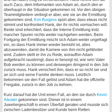
auch Zaco, dem Informanten von Adam an, durch den er
überhaupt in die Situation gekommen ist. Vor den übrigen
Teammitgliedern verbirgt er aber, wie sie an die Ermittlung
gekommen sind.
Kim Burgess
spürt aber, dass etwas nicht
stimmt und konfrontiert Hank, der ihr nichts vormachen will.
Beide sind erleichtert, dass die Interne Ermittlung trotz
mancher Spuren nichts weiter nachgehen werden. Beim
Fortgang der Ermittlung mischt sich Adam weiter ungefragt
ein, so dass Hank immer wieder bemüht ist, alles
abzuwenden, damit die Karriere von ihm nicht gefährdet
wird. Zudem stellt er ihn zu Rede, woraufhin Adam
aufgebracht rausbringt, dass er besorgt ist, wie sein Vater
Bob werden zu können und deswegen dringend in den Job
zurück muss. Hank versichert ihm, dass er so nicht sei und
an sich und seine Familie denken muss. Letztlich
bekommen sie den Fall gelöst und Adam hat die offizielle
Freigabe, zurück in den Job zu kehren.
Kurz darauf hat die Unit einen Fall, an den sie durch
Kevin
Atwater
gekommen sind. Dieser ist in einem
Juweliergeschäft in einen Überfall geraten und musste sich
zwischen Ladenbesitzer und Kunde beim Retten