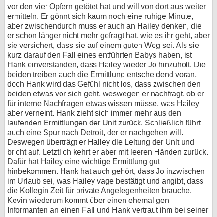
vor den vier Opfern getötet hat und will von dort aus weiter
ermitteln. Er gönnt sich kaum noch eine ruhige Minute,
aber zwischendurch muss er auch an Hailey denken, die
er schon länger nicht mehr gefragt hat, wie es ihr geht, aber
sie versichert, dass sie auf einem guten Weg sei. Als sie
kurz darauf den Fall eines entführten Babys haben, ist
Hank einverstanden, dass Hailey wieder Jo hinzuholt. Die
beiden treiben auch die Ermittlung entscheidend voran,
doch Hank wird das Gefühl nicht los, dass zwischen den
beiden etwas vor sich geht, weswegen er nachfragt, ob er
für interne Nachfragen etwas wissen müsse, was Hailey
aber verneint. Hank zieht sich immer mehr aus den
laufenden Ermittlungen der Unit zurück. Schließlich führt
auch eine Spur nach Detroit, der er nachgehen will.
Deswegen überträgt er Hailey die Leitung der Unit und
bricht auf. Letztlich kehrt er aber mit leeren Händen zurück.
Dafür hat Hailey eine wichtige Ermittlung gut
hinbekommen. Hank hat auch gehört, dass Jo inzwischen
im Urlaub sei, was Hailey vage bestätigt und angibt, dass
die Kollegin Zeit für private Angelegenheiten brauche.
Kevin wiederum kommt über einen ehemaligen
Informanten an einen Fall und Hank vertraut ihm bei seiner