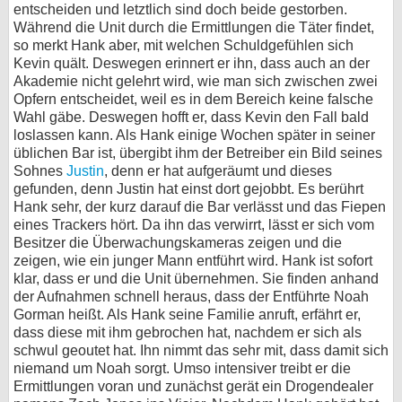
entscheiden und letztlich sind doch beide gestorben.
Während die Unit durch die Ermittlungen die Täter findet,
so merkt Hank aber, mit welchen Schuldgefühlen sich
Kevin quält. Deswegen erinnert er ihn, dass auch an der
Akademie nicht gelehrt wird, wie man sich zwischen zwei
Opfern entscheidet, weil es in dem Bereich keine falsche
Wahl gäbe. Deswegen hofft er, dass Kevin den Fall bald
loslassen kann. Als Hank einige Wochen später in seiner
üblichen Bar ist, übergibt ihm der Betreiber ein Bild seines
Sohnes
Justin
, denn er hat aufgeräumt und dieses
gefunden, denn Justin hat einst dort gejobbt. Es berührt
Hank sehr, der kurz darauf die Bar verlässt und das Fiepen
eines Trackers hört. Da ihn das verwirrt, lässt er sich vom
Besitzer die Überwachungskameras zeigen und die
zeigen, wie ein junger Mann entführt wird. Hank ist sofort
klar, dass er und die Unit übernehmen. Sie finden anhand
der Aufnahmen schnell heraus, dass der Entführte Noah
Gorman heißt. Als Hank seine Familie anruft, erfährt er,
dass diese mit ihm gebrochen hat, nachdem er sich als
schwul geoutet hat. Ihn nimmt das sehr mit, dass damit sich
niemand um Noah sorgt. Umso intensiver treibt er die
Ermittlungen voran und zunächst gerät ein Drogendealer