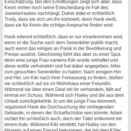
Einschätzung. Bei den Ermittlungen zeigt sich aber, dass
Kevin immer noch seine Entscheidung im Fall des
Juwelierraubes nachhängt. Daher bittet er schließlich
Trudy, dass sie sich um ihn kümmert, denn Hank weiß,
dass sie für Kevin die richtige Ansprache finden wird.
Hank erkennt schließlich, dass er nur vorankommen wird,
wenn er die Suche nach dem Serienkiller publik macht,
auch wenn das einiges an Panik in der Bevölkerung und
Presse auslöst. Gleichzeitig führt das aber zu einer Spur,
denn eine junge Frau namens Kiki wurde verhaftet und
diese wollte verhandeln und hat dabei angegeben, Infos
zum gesuchten Serienkiller zu haben. Nach einigem Hin
und Her, um Kiki nach ihrer Freilassung zu finden, stoßen
sie schließlich auf sie im Wohnhaus einer Freundin.
Während sie über einen Deal mit ihr verhandeln, fällt auf
einmal ein Schuss. Während sich Hailey und die aus dem
Urlaub zurückgekehrte Jo um die junge Frau kümmert,
organisiert Hank die Durchsuchung der umliegenden
Gebäude, in denen der Scharfschütze sein könnte. Adam
sichtet ihn schließlich auch, doch der Täter entkommt mit
einem Auto. Während Kiki verstirbt, hat Hailey nur den
Hinweis auf einen Freund bekommen, der mit dem Killer