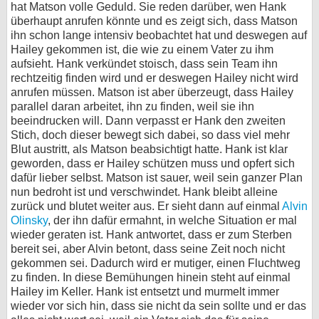
hat Matson volle Geduld. Sie reden darüber, wen Hank
überhaupt anrufen könnte und es zeigt sich, dass Matson
ihn schon lange intensiv beobachtet hat und deswegen auf
Hailey gekommen ist, die wie zu einem Vater zu ihm
aufsieht. Hank verkündet stoisch, dass sein Team ihn
rechtzeitig finden wird und er deswegen Hailey nicht wird
anrufen müssen. Matson ist aber überzeugt, dass Hailey
parallel daran arbeitet, ihn zu finden, weil sie ihn
beeindrucken will. Dann verpasst er Hank den zweiten
Stich, doch dieser bewegt sich dabei, so dass viel mehr
Blut austritt, als Matson beabsichtigt hatte. Hank ist klar
geworden, dass er Hailey schützen muss und opfert sich
dafür lieber selbst. Matson ist sauer, weil sein ganzer Plan
nun bedroht ist und verschwindet. Hank bleibt alleine
zurück und blutet weiter aus. Er sieht dann auf einmal
Alvin
Olinsky
, der ihn dafür ermahnt, in welche Situation er mal
wieder geraten ist. Hank antwortet, dass er zum Sterben
bereit sei, aber Alvin betont, dass seine Zeit noch nicht
gekommen sei. Dadurch wird er mutiger, einen Fluchtweg
zu finden. In diese Bemühungen hinein steht auf einmal
Hailey im Keller. Hank ist entsetzt und murmelt immer
wieder vor sich hin, dass sie nicht da sein sollte und er das