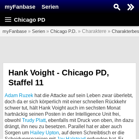
myFanbase
Serien
Serie suchen...
Chicago PD
Home
SERIEN
myFanbase
»
Serien
»
Chicago P.D.
» Charaktere »
Charakterbe
Serien
Kolumnen
Interviews
Hank Voight - Chicago PD,
Staffel 11
Veranstaltungen
KULTUR
Adam Ruzek
hat die Attacke auf sein Leben zwar überlebt,
Specials
doch da er sich körperlich mit einer schnellen Rückkehr
schwer tut, hält Hank Voight auch im sechsten Monat
SERVICE
hartnäckig seinen Posten in der Intelligence Unit frei,
obwohl
Trudy Platt
, ebenfalls mit Druck von oben, ihn dazu
Gewinnspiele
drängt, ihn neu zu besetzen. Parallel hat er aber auch
Sorgen um
Hailey Upton
, auf deren Schreibtisch er die
Forum
Scheidungspapiere mit
Jay Halstead
gefunden hat. Er