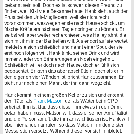
bekannt sein soll. Doch es ist schwer, diesen Freund zu
finden, weil Kiki viele Bekannte hatte. Hank sieht auch den
Frust bei den Unit-Mitgliedern, weil sie nicht recht
vorankommen, weswegen er sie nach Hause schickt, um
frische Kräfte am nächsten Tag einbringen zu können. Er
selbst will aber weiter recherchieren, was Hailey ahnt, die
sich mit ihm in der Bar treffen will. Als er dort auf sie wartet,
meldet sie sich schließlich und nennt einer Spur, der sie
erst noch folgen will. Hank trinkt seinen Drink und wird
immer wieder von Erinnerungen an Noah eingeholt.
Schließlich will er doch nach Hause, doch er fühlt sich
beobachtet. Er kann das aber abschütteln, doch als er in
den eigenen vier Wänden ist, bricht Hank zusammen. Er
sieht nur noch einen Mann, der ihn dann wegzieht.
Hank kommt in einem großen Keller zu sich und erkennt
den Täter als
Frank Matson
, der als Wärter beim CPD
arbeitet. Ihm ist klar, dass dieser ihm etwas in den Drink
getan haben muss. Matson will, dass er seinen Anruf tätigt
und die Person anruft, die ihm am wichtigsten ist. Hank will
aber niemanden anrufen, so dass Matson ihm den ersten
Messerstich versetzt. Während dieser vor sich hinblutet,