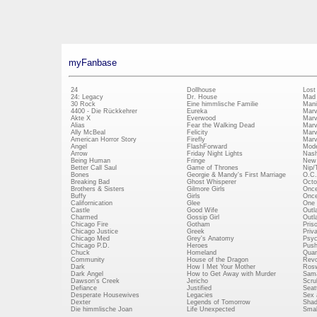
myFanbase
24
Dollhouse
Lost
24: Legacy
Dr. House
Mad
30 Rock
Eine himmlische Familie
Mani
4400 - Die Rückkehrer
Eureka
Marv
Akte X
Everwood
Marv
Alias
Fear the Walking Dead
Marv
Ally McBeal
Felicity
Marv
American Horror Story
Firefly
Marv
Angel
FlashForward
Mode
Arrow
Friday Night Lights
Nash
Being Human
Fringe
New 
Better Call Saul
Game of Thrones
Nip/
Bones
Georgie & Mandy's First Marriage
O.C.
Breaking Bad
Ghost Whisperer
Octo
Brothers & Sisters
Gilmore Girls
Once
Buffy
Girls
Once
Californication
Glee
One 
Castle
Good Wife
Outl
Charmed
Gossip Girl
Outl
Chicago Fire
Gotham
Pris
Chicago Justice
Greek
Priv
Chicago Med
Grey's Anatomy
Psy
Chicago P.D.
Heroes
Push
Chuck
Homeland
Quan
Community
House of the Dragon
Revo
Dark
How I Met Your Mother
Rosw
Dark Angel
How to Get Away with Murder
Sam
Dawson's Creek
Jericho
Scru
Defiance
Justified
Seatt
Desperate Housewives
Legacies
Sex 
Dexter
Legends of Tomorrow
Shad
Die himmlische Joan
Life Unexpected
Small