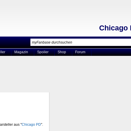
Chicago
ller
Magazin
Spoiler
Shop
Forum
arsteller aus "
Chicago PD
".