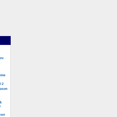
 zu
mine
l 2
Mason
 &
s
eser