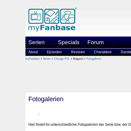
Serien
Specials
Forum
About
Episoden
Reviews
Charaktere
Darste
myFanbase
»
Serien
»
Chicago P.D.
» Magazin »
Fotogalerien
Fotogalerien
Hier findet ihr unterschiedliche Fotogalerien der Serie bzw. der D