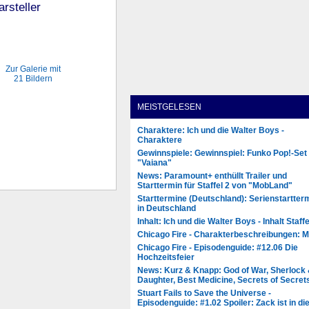
arsteller
Zur Galerie mit
21 Bildern
MEISTGELESEN
Charaktere: Ich und die Walter Boys -
Charaktere
Gewinnspiele: Gewinnspiel: Funko Pop!-Set
"Vaiana"
News: Paramount+ enthüllt Trailer und
Starttermin für Staffel 2 von "MobLand"
Starttermine (Deutschland): Serienstartter
in Deutschland
Inhalt: Ich und die Walter Boys - Inhalt Staffe
Chicago Fire - Charakterbeschreibungen: 
Chicago Fire - Episodenguide: #12.06 Die
Hochzeitsfeier
News: Kurz & Knapp: God of War, Sherlock
Daughter, Best Medicine, Secrets of Secret
Stuart Fails to Save the Universe -
Episodenguide: #1.02 Spoiler: Zack ist in di