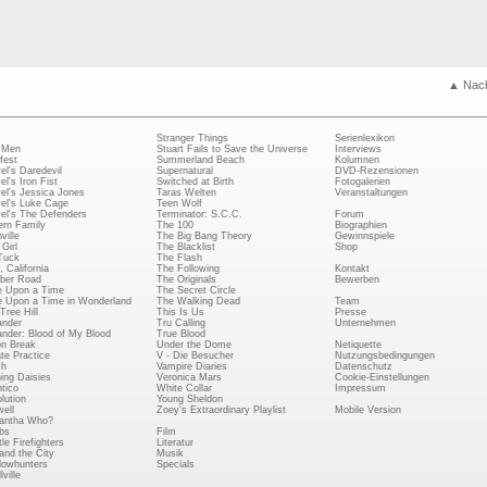
▲ Nac
Stranger Things
Serienlexikon
 Men
Stuart Fails to Save the Universe
Interviews
fest
Summerland Beach
Kolumnen
el's Daredevil
Supernatural
DVD-Rezensionen
el's Iron Fist
Switched at Birth
Fotogalerien
el's Jessica Jones
Taras Welten
Veranstaltungen
el's Luke Cage
Teen Wolf
el's The Defenders
Terminator: S.C.C.
Forum
rn Family
The 100
Biographien
ville
The Big Bang Theory
Gewinnspiele
Girl
The Blacklist
Shop
Tuck
The Flash
, California
The Following
Kontakt
ber Road
The Originals
Bewerben
 Upon a Time
The Secret Circle
 Upon a Time in Wonderland
The Walking Dead
Team
Tree Hill
This Is Us
Presse
ander
Tru Calling
Unternehmen
ander: Blood of My Blood
True Blood
on Break
Under the Dome
Netiquette
ate Practice
V - Die Besucher
Nutzungsbedingungen
ch
Vampire Diaries
Datenschutz
ing Daisies
Veronica Mars
Cookie-Einstellungen
tico
White Collar
Impressum
lution
Young Sheldon
ell
Zoey's Extraordinary Playlist
Mobile Version
antha Who?
bs
Film
le Firefighters
Literatur
and the City
Musik
owhunters
Specials
ville