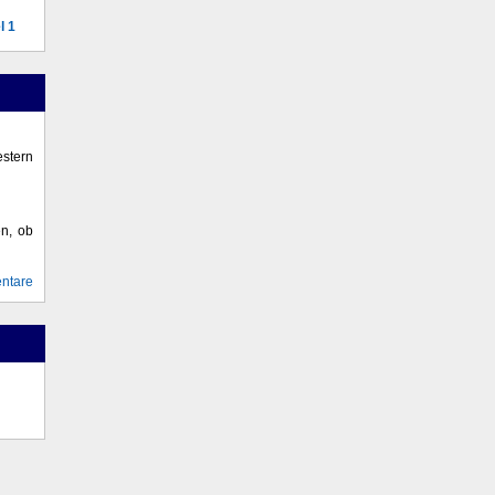
l 1
stern
en, ob
ntare