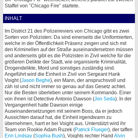
Staffel von "Chicago Fire" startete.
bei X
INHALT
bei Facebook
Im District 21 des Polizeireviers von Chicago gibt es zwei
Sorten von Polizisten: Da sind einerseits die Uniformierten,
Kontakt
welche in der Öffentlichkeit Präsenz zeigen und sich mit
den Kriminellen auf der Straße auseinandersetzen müssen
Nutzungsbedingungen
und anderseits gibt es die Polizisten in Zivil welche für die
größeren Delikte der Stadt, wie organisierte Kriminalität,
Drogendelikte, Mord und sonstiges zuständig sind.
Datenschutz
Angeführt wird die Einheit in Zivil von Sergeant Hank
Voight (
Jason Beghe
), ein Mann, der anspruchsvoll und
Cookie-Einstellungen
zäh ist und nicht immer so genau auf das Gesetz achtet.
Nur die Besten überleben unter seinem Kommando. Einer
Impressum
von ihnen ist Detective Antonio Dawson (
Jon Seda
). In der
Vergangenheit hatte Dawson einige
Desktop-Ansicht
Auseinandersetzungen mit seinem Boss, da er jedoch
myFanbase
Aussichten darauf hat, die Einheit irgendwann zu
übernehmen, harrt er bei Voight aus. Unterstützt wird ihr
Team von Rookie Adam Ruzek (
Patrick Flueger
), der taffen
Erin Lindsay
(
Sophia Bush
), Voights rechter Hand
Alvin