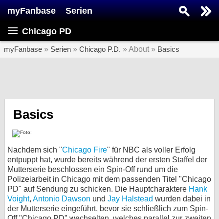
myFanbase
Serien
Serie suchen...
Chicago PD
Home
SERIEN
myFanbase
»
Serien
»
Chicago P.D.
» About »
Basics
Serien
Kolumnen
Interviews
Basics
Veranstaltungen
KULTUR
Nachdem sich "
Chicago Fire
" für NBC als voller Erfolg
Specials
entpuppt hat, wurde bereits während der ersten Staffel der
Mutterserie beschlossen ein Spin-Off rund um die
SERVICE
Polizeiarbeit in Chicago mit dem passenden Titel "Chicago
PD" auf Sendung zu schicken. Die Hauptcharaktere
Hank
Gewinnspiele
Voight
,
Antonio Dawson
und
Jay Halstead
wurden dabei in
der Mutterserie eingeführt, bevor sie schließlich zum Spin-
Forum
Off "Chicago PD" wechselten, welches parallel zur zweiten