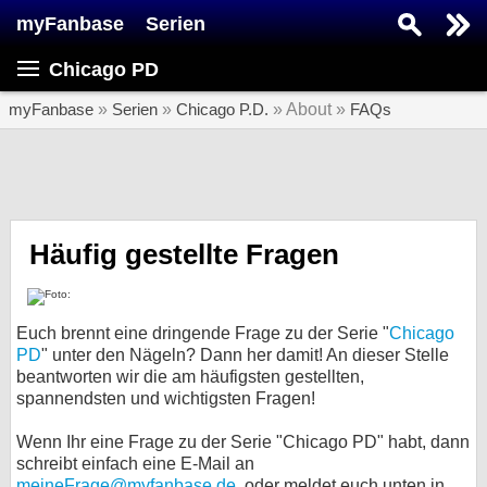
myFanbase
Serien
Serie suchen...
Chicago PD
Home
SERIEN
myFanbase
»
Serien
»
Chicago P.D.
» About »
FAQs
Serien
Kolumnen
Interviews
Häufig gestellte Fragen
Veranstaltungen
KULTUR
Euch brennt eine dringende Frage zu der Serie "
Chicago
Specials
PD
" unter den Nägeln? Dann her damit! An dieser Stelle
beantworten wir die am häufigsten gestellten,
SERVICE
spannendsten und wichtigsten Fragen!
Gewinnspiele
Wenn Ihr eine Frage zu der Serie "Chicago PD" habt, dann
schreibt einfach eine E-Mail an
Forum
meineFrage@myfanbase.de.
oder meldet euch unten in