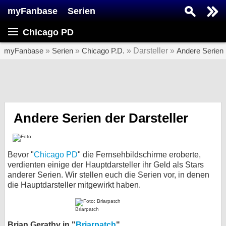
myFanbase
Serien
Serie suchen...
Chicago PD
Home
SERIEN
myFanbase
»
Serien
»
Chicago P.D.
» Darsteller »
Andere Serien
Serien
Kolumnen
Interviews
Andere Serien der Darsteller
Veranstaltungen
KULTUR
Bevor "
Chicago PD
" die Fernsehbildschirme eroberte,
Specials
verdienten einige der Hauptdarsteller ihr Geld als Stars
anderer Serien. Wir stellen euch die Serien vor, in denen
SERVICE
die Hauptdarsteller mitgewirkt haben.
Gewinnspiele
Briarpatch
Forum
Brian Gerathy in "
Briarpatch
"