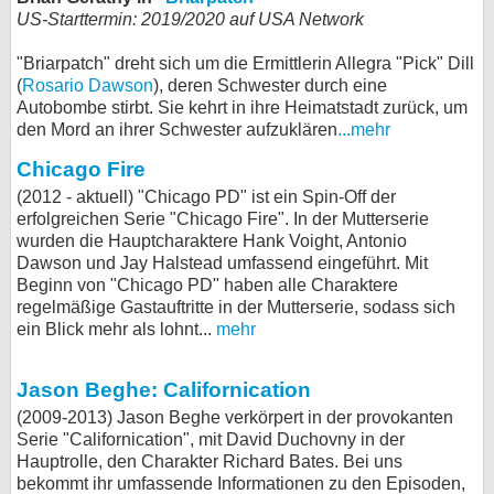
US-Starttermin: 2019/2020 auf USA Network
bei X
"Briarpatch" dreht sich um die Ermittlerin Allegra "Pick" Dill
bei Facebook
(
Rosario Dawson
), deren Schwester durch eine
Autobombe stirbt. Sie kehrt in ihre Heimatstadt zurück, um
den Mord an ihrer Schwester aufzuklären
...mehr
Kontakt
Chicago Fire
(2012 - aktuell) "Chicago PD" ist ein Spin-Off der
Nutzungsbedingungen
erfolgreichen Serie "Chicago Fire". In der Mutterserie
wurden die Hauptcharaktere Hank Voight, Antonio
Datenschutz
Dawson und Jay Halstead umfassend eingeführt. Mit
Beginn von "Chicago PD" haben alle Charaktere
Cookie-Einstellungen
regelmäßige Gastauftritte in der Mutterserie, sodass sich
ein Blick mehr als lohnt...
mehr
Impressum
Desktop-Ansicht
Jason Beghe: Californication
myFanbase
(2009-2013) Jason Beghe verkörpert in der provokanten
Serie "Californication", mit David Duchovny in der
Hauptrolle, den Charakter Richard Bates. Bei uns
bekommt ihr umfassende Informationen zu den Episoden,