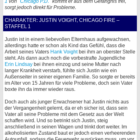
1
von "
Chicago P.D.
" kommt er aus dem Gefängnis frei,
sorgt jedoch direkt für Probleme.
bei X
CHARAKTER: JUSTIN VOIGHT, CHICAGO FIRE –
bei Facebook
STAFFEL 1
Justin ist in einem liebevollen Elternhaus aufgewachsen,
Kontakt
allerdings hatte er schon als Kind das Gefühl, dass die
Arbeit seines Vaters
Hank Voight
bei ihm an oberster Stelle
Nutzungsbedingungen
steht. Als dann auch noch die vorbestrafte Jugendliche
Erin Lindsay
bei ihnen einzog und seine Mutter nach
Datenschutz
langer Krankheit verstarb, fühlte sich Justin wie ein
Außenseiter in seiner eigenen Familie. So sorgte er bereits
Cookie-Einstellungen
im Alter von 15 Jahren für viele Probleme, doch sein Vater
boxte ihn da immer wieder raus.
Impressum
Doch auch als junger Erwachsener hat Justin nichts aus
Desktop-Ansicht
der Vergangenheit gelernt, da er eh sicher ist, dass sein
Vater all seine Probleme mit dem Gesetz aus der Welt
myFanbase
schaffen wird. Und so betrinkt sich Justin, steig
anschließend in seinen Wagen und trinkt dort weiter. Im
alkoholisierten Zustand baut er jedoch einen verheerenden
Autounfall, sodass die Feuerwehr ausrücken muss, um vor