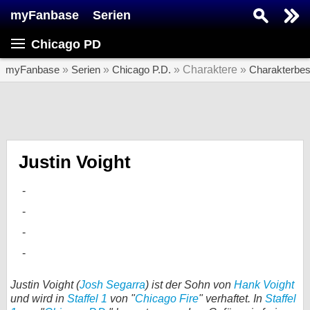
myFanbase
Serien
Serie suchen...
Chicago PD
Home
SERIEN
myFanbase
»
Serien
»
Chicago P.D.
» Charaktere »
Charakterbe
Serien
Kolumnen
Interviews
Justin Voight
Veranstaltungen
KULTUR
Specials
SERVICE
Gewinnspiele
Justin Voight (
Josh Segarra
) ist der Sohn von
Hank Voight
und wird in
Staffel 1
von "
Chicago Fire
" verhaftet. In
Staffel
Forum