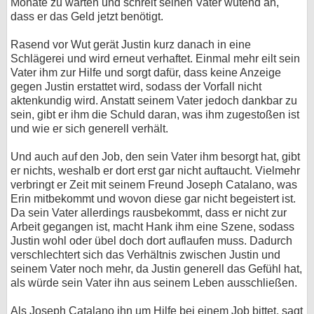
Monate zu warten und schreit seinen Vater wütend an,
dass er das Geld jetzt benötigt.
Rasend vor Wut gerät Justin kurz danach in eine
Schlägerei und wird erneut verhaftet. Einmal mehr eilt sein
Vater ihm zur Hilfe und sorgt dafür, dass keine Anzeige
gegen Justin erstattet wird, sodass der Vorfall nicht
aktenkundig wird. Anstatt seinem Vater jedoch dankbar zu
sein, gibt er ihm die Schuld daran, was ihm zugestoßen ist
und wie er sich generell verhält.
Und auch auf den Job, den sein Vater ihm besorgt hat, gibt
er nichts, weshalb er dort erst gar nicht auftaucht. Vielmehr
verbringt er Zeit mit seinem Freund Joseph Catalano, was
Erin mitbekommt und wovon diese gar nicht begeistert ist.
Da sein Vater allerdings rausbekommt, dass er nicht zur
Arbeit gegangen ist, macht Hank ihm eine Szene, sodass
Justin wohl oder übel doch dort auflaufen muss. Dadurch
verschlechtert sich das Verhältnis zwischen Justin und
seinem Vater noch mehr, da Justin generell das Gefühl hat,
als würde sein Vater ihn aus seinem Leben ausschließen.
Als Joseph Catalano ihn um Hilfe bei einem Job bittet, sagt