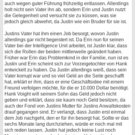
auch wegen guter Führung frühzeitig entlassen. Allerdings
holt nicht sein Vater ihn ab, sondern Erin und Justin nutzt
die Gelegenheit und versucht sie zu küssen, was sie
jedoch gleich abwehrt, da Justin wie ein Bruder für sie ist.
Justins Vater hat ihm einen Job besorgt, wovon Justin
allerdings gar nicht begeistert ist. Da Erin nun für seinen
Vater bei der Intelligence Unit arbeitet, ist Justin klar, dass
sich die Rollen der beiden mittlerweile geändert haben.
Früher war Erin das Problemkind in der Familie, nun ist es
Justin und Erin scheint sich zur Vorzeigetochter von Hank
entwickelt zu haben. Da Justin allerdings weiß, dass sein
Vater korrupt war und so viel Geld an die Seite geschafft
hat, erklärt er ihm, dass er eine Geschäftsidee mit einem
Freund verfolgen möchte, für die er 10.000 Dollar benötigt.
Hank Voight will seinem Sohn das Geld jedoch nicht
geben und erklärt, dass sie kaum noch Geld besitzen, da
auch der Fond von Justins Mutter für Justins Anwaltskosten
drauf gegangen sind. Er verlangt, dass Justin erst einmal
dem Job nachgeht, den er für ihn besorgt hat. Sollte er das
sechs Monate lang durchziehen, würde er noch mal mit
sich reden lassen. Justin hat jedoch keine Lust noch