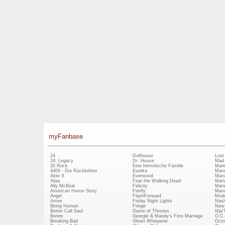
myFanbase
24
Dollhouse
Lost
24: Legacy
Dr. House
Mad
30 Rock
Eine himmlische Familie
Mani
4400 - Die Rückkehrer
Eureka
Marv
Akte X
Everwood
Marv
Alias
Fear the Walking Dead
Marv
Ally McBeal
Felicity
Marv
American Horror Story
Firefly
Marv
Angel
FlashForward
Mode
Arrow
Friday Night Lights
Nash
Being Human
Fringe
New 
Better Call Saul
Game of Thrones
Nip/
Bones
Georgie & Mandy's First Marriage
O.C.
Breaking Bad
Ghost Whisperer
Octo