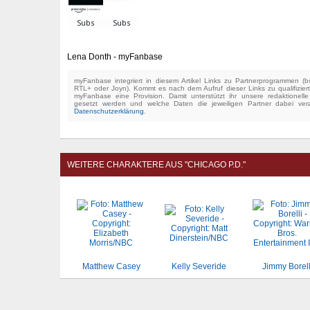
Lena Donth - myFanbase
myFanbase integriert in diesem Artikel Links zu Partnerprogrammen 
RTL+ oder Joyn). Kommt es nach dem Aufruf dieser Links zu qualifizier
myFanbase eine Provision. Damit unterstützt ihr unsere redaktionell
gesetzt werden und welche Daten die jeweiligen Partner dabei verar
Datenschutzerklärung
.
WEITERE CHARAKTERE AUS "CHICAGO P.D."
Matthew Casey
Kelly Severide
Jimmy Borell