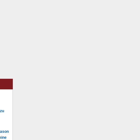
 zu
Mason
mine