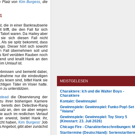
n Platz von
Kim Burgess
, die
4
, die in einer Bankraubserie
trifft, die den Fall für sich
 Tatort waren. Da Hailey aber
 sie sich diesen Fall nicht
 Als sie spitz bekommt, dass
ugo. Dieser hört sich sowohl
n Fall übernehmen soll und
ts fünf verübten Rauben noch
ütend und knallt Hank an den
 im Umlauf ist.
rgebnissen und bemerkt dabei,
Festnahme nur die eindeutigen
zu lesen sind, bittet Hank sie
MEISTGELESEN
chtigen Täter im Visier hatte.
en zu unterstützen.
Charaktere: Ich und die Walter Boys -
Charaktere
stead
die Observierung der
Kontakt: Gewinnspiel
 ihrer bisherigen Karriere
g bereits den Detective-Rang
Gewinnspiele: Gewinnspiel: Funko Pop!-Set
nsatz an, den sie aber wegen
"Vaiana"
e auch im restlichen Verlauf
Gewinnspiele: Gewinnspiel: Toy Story 5
r erweist, bietet Hank ihr,
(Kinostart: 23. Juli 2026)
acht haben,
Kim Burgess'
Job
s Angebot, gibt aber zunächst
Chicago Fire - Charakterbeschreibungen: 
Starttermine (Deutschland): Serienstartter