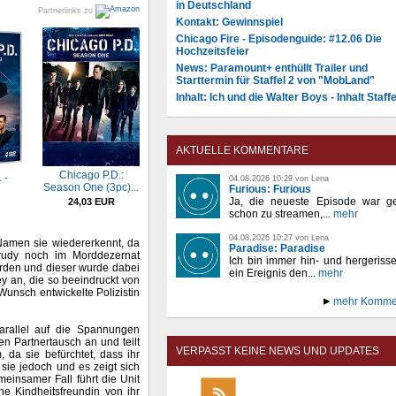
in Deutschland
Partnerlinks zu
Kontakt: Gewinnspiel
Chicago Fire - Episodenguide: #12.06 Die
Hochzeitsfeier
News: Paramount+ enthüllt Trailer und
Starttermin für Staffel 2 von "MobLand"
Inhalt: Ich und die Walter Boys - Inhalt Staffe
AKTUELLE KOMMENTARE
Chicago P.D.:
 -
04.08.2026 10:29 von Lena
Season One (3pc)...
Furious: Furious
Ja, die neueste Episode war ge
24,03 EUR
schon zu streamen,...
mehr
04.08.2026 10:27 von Lena
Namen sie wiedererkennt, da
Paradise: Paradise
Trudy noch im Morddezernat
Ich bin immer hin- und hergeriss
worden und dieser wurde dabei
ein Ereignis den...
mehr
ey an, die so beeindruckt von
 Wunsch entwickelte Polizistin
mehr Komme
arallel auf die Spannungen
n Partnertausch an und teilt
VERPASST KEINE NEWS UND UPDATES
, da sie befürchtet, dass ihr
 sie jedoch und es zeigt sich
einsamer Fall führt die Unit
ne Kindheitsfreundin von ihr