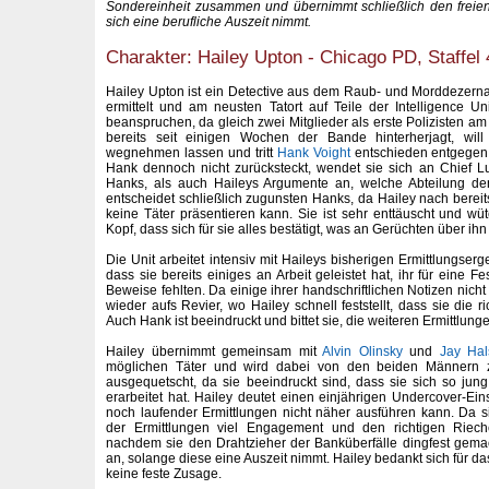
Sondereinheit zusammen und übernimmt schließlich den freie
sich eine berufliche Auszeit nimmt.
Charakter: Hailey Upton - Chicago PD, Staffel 
Hailey Upton ist ein Detective aus dem Raub- und Morddezernat
ermittelt und am neusten Tatort auf Teile der Intelligence Unit 
beanspruchen, da gleich zwei Mitglieder als erste Polizisten am
bereits seit einigen Wochen der Bande hinterherjagt, will
wegnehmen lassen und tritt
Hank Voight
entschieden entgegen.
Hank dennoch nicht zurücksteckt, wendet sie sich an Chief L
Hanks, als auch Haileys Argumente an, welche Abteilung de
entscheidet schließlich zugunsten Hanks, da Hailey nach berei
keine Täter präsentieren kann. Sie ist sehr enttäuscht und w
Kopf, dass sich für sie alles bestätigt, was an Gerüchten über ihn
Die Unit arbeitet intensiv mit Haileys bisherigen Ermittlungse
dass sie bereits einiges an Arbeit geleistet hat, ihr für eine 
Beweise fehlten. Da einige ihrer handschriftlichen Notizen nicht 
wieder aufs Revier, wo Hailey schnell feststellt, dass sie die ri
Auch Hank ist beeindruckt und bittet sie, die weiteren Ermittlung
Hailey übernimmt gemeinsam mit
Alvin Olinsky
und
Jay Hal
möglichen Täter und wird dabei von den beiden Männern zu
ausgequetscht, da sie beeindruckt sind, dass sie sich so jun
erarbeitet hat. Hailey deutet einen einjährigen Undercover-Ei
noch laufender Ermittlungen nicht näher ausführen kann. Da si
der Ermittlungen viel Engagement und den richtigen Rieche
nachdem sie den Drahtzieher der Banküberfälle dingfest gem
an, solange diese eine Auszeit nimmt. Hailey bedankt sich für da
keine feste Zusage.