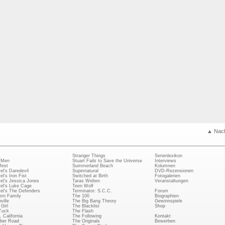
▲ Nac
Stranger Things
Serienlexikon
 Men
Stuart Fails to Save the Universe
Interviews
fest
Summerland Beach
Kolumnen
el's Daredevil
Supernatural
DVD-Rezensionen
el's Iron Fist
Switched at Birth
Fotogalerien
el's Jessica Jones
Taras Welten
Veranstaltungen
el's Luke Cage
Teen Wolf
el's The Defenders
Terminator: S.C.C.
Forum
rn Family
The 100
Biographien
ville
The Big Bang Theory
Gewinnspiele
Girl
The Blacklist
Shop
Tuck
The Flash
, California
The Following
Kontakt
ber Road
The Originals
Bewerben