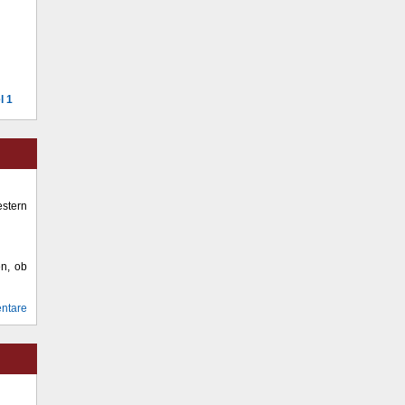
l 1
stern
en, ob
ntare