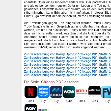
ebenfalls Opfer eines Kinderschänders war. Der potenzielle Tä
und als es bei seinem neusten Opfer um Leben und Tod geht, ra
geladener Dienstwaffe in den Verhörraum, wo sie den Täter konkr
stürzt hinterher, kann Erin aber nicht aufhalten. In dieser Si
Chief Lugo erwischt, der die beiden für interne Ermittlungen zurü
Als Ermittlungen gegen Erin eingeleitet werden, muss Hailey
Trudy fängt sie für ein Gespräch ab und offenbart ihr, dass di
werden, um die Unit aufzulösen. Hailey nimmt den Rat dankbar 
dass sie nichts äußern wird, was Erin und die Unit über die Ta
Anhörung selbst drängt Hailey gleich in die Defensive, so
reagieren will, doch Lugo bremst sie schnell aus. Anschließend
Erin wohl in jedem Fall bestraft werden wird. Sie selbst erhal
weiteren Unit-Mitglieder sollen nicht mehr angehört werden.
Zur Beschreibung von Hailey Upton in "Chicago PD", Staffel 5
Zur Beschreibung von Hailey Upton in "Chicago PD", Staffel 6
Zur Beschreibung von Hailey Upton in "Chicago PD", Staffel 7
Zur Beschreibung von Hailey Upton in "Chicago PD", Staffel 8
Zur Beschreibung von Hailey Upton in "Chicago PD", Staffel 9
Zur Beschreibung von Hailey Upton in "Chicago PD", Staffel 
Zur Beschreibung von Hailey Upton in "Chicago PD", Staffel 1
Die Serie "Chicago P.D." ansehen: