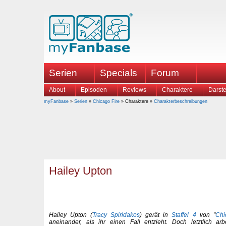
Serien
Specials
Forum
About
Episoden
Reviews
Charaktere
Darste
myFanbase
»
Serien
»
Chicago Fire
» Charaktere »
Charakterbeschreibungen
Hailey Upton
Hailey Upton (
Tracy Spiridakos
) gerät in
Staffel 4
von "
Chi
aneinander, als ihr einen Fall entzieht. Doch letztlich ar