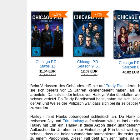
-15%
-7%
Chicago P.D. -
Chicago P.D. -
Chicago P.D.
Staffel 11
Season 9 [5...
Seizoen 8
11,04 EUR
12,09 EUR
40,82 EUR
12,99 EUR
12,99 EUR
Beim Verlassen des Gebäudes trifft sie auf
Trudy Platt
, deren 
sie sich bereits vor 15 Jahren kennengelernt haben, als 
arbeitete. Damals ist der Imbiss von Haileys Vater überfallen 
schwer verletzt. Da Trudy Bereitschaft hatte, nahm sie sich Hail
der Art und Weise der Polizistin war, dass sich bei ihr selbst der
zu werden.
Hailey nimmt Hanks Jobangebot schließlich an. Da Hank p
zwischen Jay und
Erin Lindsay
aufmerksam wird, ordnet er eine
Hailey mit Erin ein. Hailey ist diese Aktion direkt unangenehm
Auftauchen für Unruhen in der Einheit sorgt. Erin beschwichtigt
schnell, dass die beiden wunderbar harmonieren. Ihr erster gem
zu einem Pädophilen. Dieser Fall geht Erin sehr nahe, da ei