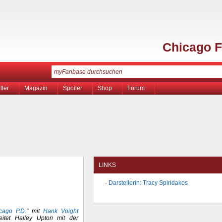
Chicago F
ller
Magazin
Spoiler
Shop
Forum
LINKS
Darstellerin: Tracy Spiridakos
cago P.D.
" mit
Hank Voight
beitet Hailey Upton mit der