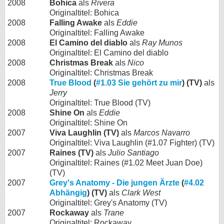
2008
Bohica
als
Rivera
Originaltitel: Bohica
2008
Falling Awake
als
Eddie
Originaltitel: Falling Awake
2008
El Camino del diablo
als
Ray Munos
Originaltitel: El Camino del diablo
2008
Christmas Break
als
Nico
Originaltitel: Christmas Break
2008
True Blood
(
#1.03 Sie gehört zu mir
) (TV)
als
Jerry
Originaltitel: True Blood (TV)
2008
Shine On
als
Eddie
Originaltitel: Shine On
2007
Viva Laughlin (TV)
als
Marcos Navarro
Originaltitel: Viva Laughlin (#1.07 Fighter) (TV)
2007
Raines (TV)
als
Julio Santiago
Originaltitel: Raines (#1.02 Meet Juan Doe)
(TV)
2007
Grey's Anatomy - Die jungen Ärzte
(
#4.02
Abhängig
) (TV)
als
Clark West
Originaltitel: Grey's Anatomy (TV)
2007
Rockaway
als
Trane
Originaltitel: Rockaway