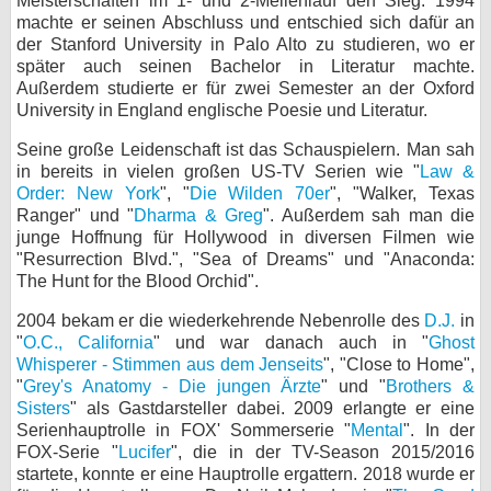
Meisterschaften im 1- und 2-Meilenlauf den Sieg. 1994
machte er seinen Abschluss und entschied sich dafür an
bei X
der Stanford University in Palo Alto zu studieren, wo er
später auch seinen Bachelor in Literatur machte.
bei Facebook
Außerdem studierte er für zwei Semester an der Oxford
University in England englische Poesie und Literatur.
Kontakt
Seine große Leidenschaft ist das Schauspielern. Man sah
in bereits in vielen großen US-TV Serien wie "
Law &
Order: New York
", "
Die Wilden 70er
", "Walker, Texas
Nutzungsbedingungen
Ranger" und "
Dharma & Greg
". Außerdem sah man die
junge Hoffnung für Hollywood in diversen Filmen wie
Datenschutz
"Resurrection Blvd.", "Sea of Dreams" und "Anaconda:
The Hunt for the Blood Orchid".
Cookie-Einstellungen
2004 bekam er die wiederkehrende Nebenrolle des
D.J.
in
Impressum
"
O.C., California
" und war danach auch in "
Ghost
Whisperer - Stimmen aus dem Jenseits
", "Close to Home",
Desktop-Ansicht
"
Grey's Anatomy - Die jungen Ärzte
" und "
Brothers &
myFanbase
Sisters
" als Gastdarsteller dabei. 2009 erlangte er eine
Serienhauptrolle in FOX' Sommerserie "
Mental
". In der
FOX-Serie "
Lucifer
", die in der TV-Season 2015/2016
startete, konnte er eine Hauptrolle ergattern. 2018 wurde er