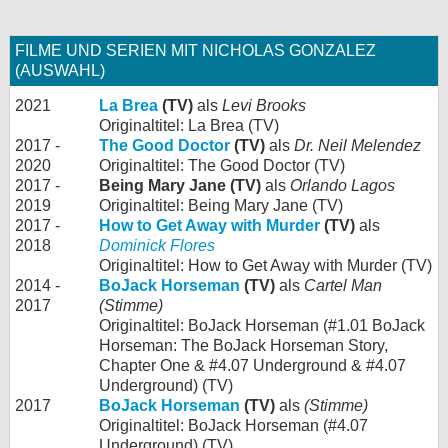
FILME UND SERIEN MIT NICHOLAS GONZALEZ
(AUSWAHL)
2021
La Brea
(TV)
als
Levi Brooks
Originaltitel: La Brea (TV)
2017 -
The Good Doctor
(TV)
als
Dr. Neil Melendez
2020
Originaltitel: The Good Doctor (TV)
2017 -
Being Mary Jane (TV)
als
Orlando Lagos
2019
Originaltitel: Being Mary Jane (TV)
2017 -
How to Get Away with Murder
(TV)
als
2018
Dominick Flores
Originaltitel: How to Get Away with Murder (TV)
2014 -
BoJack Horseman
(TV)
als
Cartel Man
2017
(Stimme)
Originaltitel: BoJack Horseman (#1.01 BoJack
Horseman: The BoJack Horseman Story,
Chapter One & #4.07 Underground & #4.07
Underground) (TV)
2017
BoJack Horseman
(TV)
als
(Stimme)
Originaltitel: BoJack Horseman (#4.07
Underground) (TV)