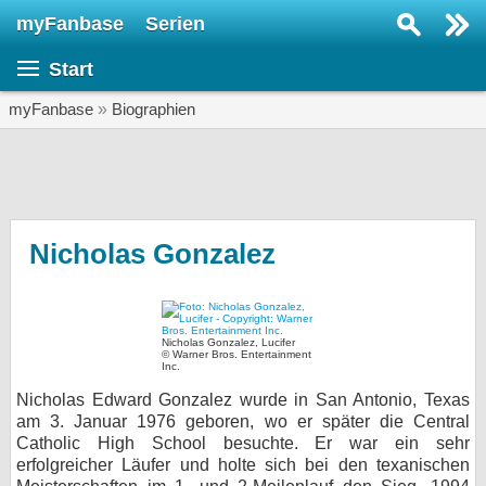
myFanbase
Serien
Serie suchen...
Start
Home
SERIEN
myFanbase
»
Biographien
Serien
Kolumnen
Interviews
Nicholas Gonzalez
Veranstaltungen
KULTUR
Nicholas Gonzalez, Lucifer
Specials
© Warner Bros. Entertainment
Inc.
SERVICE
Nicholas Edward Gonzalez wurde in San Antonio, Texas
am 3. Januar 1976 geboren, wo er später die Central
Gewinnspiele
Catholic High School besuchte. Er war ein sehr
erfolgreicher Läufer und holte sich bei den texanischen
Forum