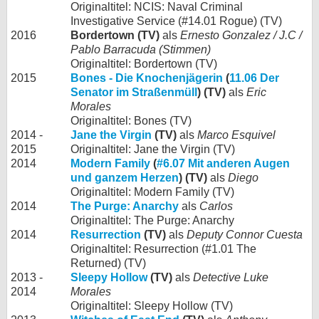
Originaltitel: NCIS: Naval Criminal
Investigative Service (#14.01 Rogue) (TV)
2016
Bordertown (TV)
als
Ernesto Gonzalez / J.C /
Pablo Barracuda (Stimmen)
Originaltitel: Bordertown (TV)
2015
Bones - Die Knochenjägerin
(
11.06 Der
Senator im Straßenmüll
) (TV)
als
Eric
Morales
Originaltitel: Bones (TV)
2014 -
Jane the Virgin
(TV)
als
Marco Esquivel
2015
Originaltitel: Jane the Virgin (TV)
2014
Modern Family
(
#6.07 Mit anderen Augen
und ganzem Herzen
) (TV)
als
Diego
Originaltitel: Modern Family (TV)
2014
The Purge: Anarchy
als
Carlos
Originaltitel: The Purge: Anarchy
2014
Resurrection
(TV)
als
Deputy Connor Cuesta
Originaltitel: Resurrection (#1.01 The
Returned) (TV)
2013 -
Sleepy Hollow
(TV)
als
Detective Luke
2014
Morales
Originaltitel: Sleepy Hollow (TV)