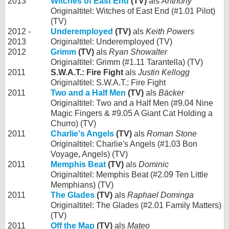
2013
Witches of East End
(TV)
als
Anthony
Originaltitel: Witches of East End (#1.01 Pilot)
(TV)
2012 -
Underemployed
(TV)
als
Keith Powers
2013
Originaltitel: Underemployed (TV)
2012
Grimm
(TV)
als
Ryan Showalter
Originaltitel: Grimm (#1.11 Tarantella) (TV)
2011
S.W.A.T.: Fire Fight
als
Justin Kellogg
Originaltitel: S.W.A.T.: Fire Fight
2011
Two and a Half Men
(TV)
als
Bäcker
Originaltitel: Two and a Half Men (#9.04 Nine
Magic Fingers & #9.05 A Giant Cat Holding a
Churro) (TV)
2011
Charlie's Angels
(TV)
als
Roman Stone
Originaltitel: Charlie's Angels (#1.03 Bon
Voyage, Angels) (TV)
2011
Memphis Beat
(TV)
als
Dominic
Originaltitel: Memphis Beat (#2.09 Ten Little
Memphians) (TV)
2011
The Glades
(TV)
als
Raphael Dominga
Originaltitel: The Glades (#2.01 Family Matters)
(TV)
2011
Off the Map
(TV)
als
Mateo