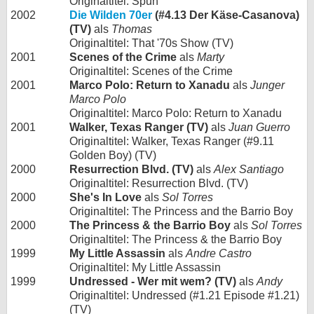
Originaltitel: Spun
2002
Die Wilden 70er
(#4.13 Der Käse-Casanova)
(TV)
als
Thomas
Originaltitel: That '70s Show (TV)
2001
Scenes of the Crime
als
Marty
Originaltitel: Scenes of the Crime
2001
Marco Polo: Return to Xanadu
als
Junger
Marco Polo
Originaltitel: Marco Polo: Return to Xanadu
2001
Walker, Texas Ranger (TV)
als
Juan Guerro
Originaltitel: Walker, Texas Ranger (#9.11
Golden Boy) (TV)
2000
Resurrection Blvd. (TV)
als
Alex Santiago
Originaltitel: Resurrection Blvd. (TV)
2000
She's In Love
als
Sol Torres
Originaltitel: The Princess and the Barrio Boy
2000
The Princess & the Barrio Boy
als
Sol Torres
Originaltitel: The Princess & the Barrio Boy
1999
My Little Assassin
als
Andre Castro
Originaltitel: My Little Assassin
1999
Undressed - Wer mit wem? (TV)
als
Andy
Originaltitel: Undressed (#1.21 Episode #1.21)
(TV)