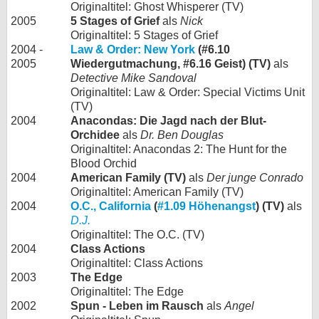
Originaltitel: Ghost Whisperer (TV)
2005
5 Stages of Grief
als
Nick
Originaltitel: 5 Stages of Grief
2004 -
Law & Order: New York
(#6.10
2005
Wiedergutmachung, #6.16 Geist) (TV)
als
Detective Mike Sandoval
Originaltitel: Law & Order: Special Victims Unit
(TV)
2004
Anacondas: Die Jagd nach der Blut-
Orchidee
als
Dr. Ben Douglas
Originaltitel: Anacondas 2: The Hunt for the
Blood Orchid
2004
American Family (TV)
als
Der junge Conrado
Originaltitel: American Family (TV)
2004
O.C., California
(
#1.09 Höhenangst
) (TV)
als
D.J.
Originaltitel: The O.C. (TV)
2004
Class Actions
Originaltitel: Class Actions
2003
The Edge
Originaltitel: The Edge
2002
Spun - Leben im Rausch
als
Angel