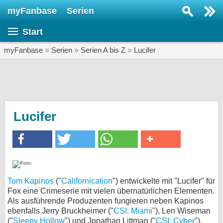
myFanbase
Serien
Serie suchen...
Start
Home
SERIEN
myFanbase
»
Serien
»
Serien A bis Z
»
Lucifer
Serien
Kolumnen
Interviews
Lucifer
Veranstaltungen
KULTUR
Specials
SERVICE
Tom Kapinos
("
Californication
") entwickelte mit "Lucifer" für
Fox eine Crimeserie mit vielen übernatürlichen Elementen.
Gewinnspiele
Als ausführende Produzenten fungieren neben Kapinos
ebenfalls Jerry Bruckheimer ("
CSI: Miami
"), Len Wiseman
Forum
("
Sleepy Hollow
") und Jonathan Littman ("
CSI: Cyber
").