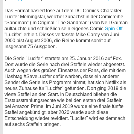
bei X
Das Format basiert lose auf dem DC Comics-Charakter
Lucifer Morningstar, welcher zunächst in der Comicreihe
bei Facebook
"Sandman" (im Original "The Sandman") von Neil Gaiman
auftauchte und schließlich sein eigenes Comic-
Spin-Off
"Lucifer" erhielt. Dieses verfasste Mike Carey von Juni
2000 bist August 2006, die Reihe kommt somit auf
Kontakt
insgesamt 75 Ausgaben.
Nutzungsbedingungen
Die Serie "Lucifer" startete am 25. Januar 2016 auf Fox.
Dort wurde die Serie nach drei Staffeln wieder abgesetzt.
Datenschutz
Auch wegen des großen Einsatzes der Fans, die mit dem
Hashtag #SaveLucifer dafür warben, dass ein anderer
Cookie-Einstellungen
Sender die Serie ins Programm nimmt, hat sich Netflix als
neues Zuhause für "Lucifer" gefunden. Dort ging 2019 die
Impressum
vierte Staffel an den Start. In Deutschland blieben die
Erstausstrahlungsrechte wie bei den ersten drei Staffeln
Desktop-Ansicht
bei Amazon Prime. Im Juni 2019 wurde eine finale fünfte
myFanbase
Staffel angekündigt, aber 2020 wurde auch diese
Entscheidung wieder revidiert. "Lucifer" wird es demnach
auf sechs Staffeln bringen.