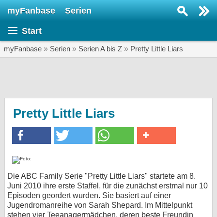
myFanbase
Serien
Serie suchen...
Start
Home
SERIEN
myFanbase
»
Serien
»
Serien A bis Z
»
Pretty Little Liars
Serien
Kolumnen
Interviews
Pretty Little Liars
Veranstaltungen
KULTUR
Specials
SERVICE
Die ABC Family Serie "Pretty Little Liars" startete am 8.
Juni 2010 ihre erste Staffel, für die zunächst erstmal nur 10
Gewinnspiele
Episoden geordert wurden. Sie basiert auf einer
Jugendromanreihe von Sarah Shepard. Im Mittelpunkt
Forum
stehen vier Teeanagermädchen, deren beste Freundin