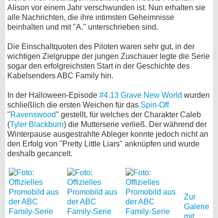
Alison vor einem Jahr verschwunden ist. Nun erhalten sie
bei X
alle Nachrichten, die ihre intimsten Geheimnisse
beinhalten und mit "A." unterschrieben sind.
bei Facebook
Die Einschaltquoten des Piloten waren sehr gut, in der
wichtigen Zielgruppe der jungen Zuschauer legte die Serie
sogar den erfolgreichsten Start in der Geschichte des
Kontakt
Kabelsenders ABC Family hin.
Nutzungsbedingungen
In der Halloween-Episode
#4.13 Grave New World
wurden
schließlich die ersten Weichen für das
Spin-Off
Datenschutz
"
Ravenswood
" gestellt, für welches der Charakter Caleb
(
Tyler Blackburn
) die Mutterserie verließ. Der während der
Cookie-Einstellungen
Winterpause ausgestrahlte Ableger konnte jedoch nicht an
den Erfolg von "Pretty Little Liars" anknüpfen und wurde
Impressum
deshalb gecancelt.
Desktop-Ansicht
myFanbase
Zur
Galerie
mit