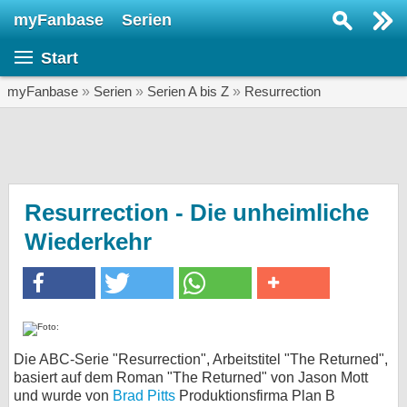
myFanbase
Serien
Serie suchen...
Start
Home
SERIEN
myFanbase
»
Serien
»
Serien A bis Z
»
Resurrection
Serien
Kolumnen
Interviews
Resurrection - Die unheimliche
Wiederkehr
Veranstaltungen
KULTUR
Specials
SERVICE
Gewinnspiele
Die ABC-Serie "Resurrection", Arbeitstitel "The Returned",
basiert auf dem Roman "The Returned" von Jason Mott
Forum
und wurde von
Brad Pitts
Produktionsfirma Plan B