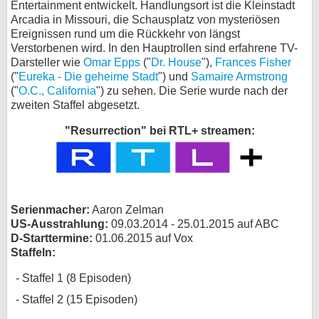
Entertainment entwickelt. Handlungsort ist die Kleinstadt
Arcadia in Missouri, die Schausplatz von mysteriösen
bei X
Ereignissen rund um die Rückkehr von längst
Verstorbenen wird. In den Hauptrollen sind erfahrene TV-
bei Facebook
Darsteller wie
Omar Epps
("
Dr. House
"),
Frances Fisher
("
Eureka - Die geheime Stadt
") und
Samaire Armstrong
("
O.C., California
") zu sehen. Die Serie wurde nach der
Kontakt
zweiten Staffel abgesetzt.
Nutzungsbedingungen
"Resurrection" bei RTL+ streamen:
Datenschutz
Cookie-Einstellungen
Serienmacher:
Aaron Zelman
Impressum
US-Ausstrahlung:
09.03.2014 - 25.01.2015 auf ABC
D-Starttermine:
01.06.2015 auf Vox
Desktop-Ansicht
Staffeln:
myFanbase
Staffel 1 (8 Episoden)
Staffel 2 (15 Episoden)