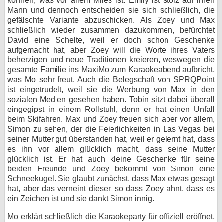
können, was vor allem Miles ist. Emily ist stolz auf ihren
Mann und dennoch entscheiden sie sich schließlich, die
gefälschte Variante abzuschicken. Als Zoey und Max
schließlich wieder zusammen dazukommen, befürchtet
David eine Schelte, weil er doch schon Geschenke
aufgemacht hat, aber Zoey will die Worte ihres Vaters
beherzigen und neue Traditionen kreieren, weswegen die
gesamte Familie ins MaxiMo zum Karaokeabend aufbricht,
was Mo sehr freut. Auch die Belegschaft von SPRQPoint
ist eingetrudelt, weil sie die Werbung von Max in den
sozialen Medien gesehen haben. Tobin sitzt dabei überall
eingegipst in einem Rollstuhl, denn er hat einen Unfall
beim Skifahren. Max und Zoey freuen sich aber vor allem,
Simon zu sehen, der die Feierlichkeiten in Las Vegas bei
seiner Mutter gut überstanden hat, weil er gelernt hat, dass
es ihn vor allem glücklich macht, dass seine Mutter
glücklich ist. Er hat auch kleine Geschenke für seine
beiden Freunde und Zoey bekommt von Simon eine
Schneekugel. Sie glaubt zunächst, dass Max etwas gesagt
hat, aber das verneint dieser, so dass Zoey ahnt, dass es
ein Zeichen ist und sie dankt Simon innig.
Mo erklärt schließlich die Karaokeparty für offiziell eröffnet,