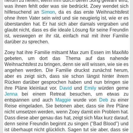
herum zu helfen, wenn ihm durch deren Song gewahr wird,
was ihnen fehlt oder was sie bedrückt. Zoey wendet sich
hilfesuchend an
Simon
, da es das erste Weihnachtsfest
ohne ihren Vater sein wird und sie neugierig ist, wie er es
überstanden hat. Er hat sich aber damals vergraben und
glaubt nicht, dass es die ideale Lösung für seine Freundin
ist, weswegen er ihr rät, einfach mal mit ihrer Familie
darüber zu sprechen.
Zoey hat ihre Familie mitsamt Max zum Essen im MaxiMo
gebeten, um dort das Thema auf das nahende
Weihnachtsfest zu bringen, denn sie will wissen, wie sie es
angehen werden. Die Familie druckst zunächst herum,
aber es zeigt sich, dass sie schon längst hinter ihrem
Rücken darüber gesprochen haben und nun bringen sie
ihre Pläne kleinlaut vor.
David
und
Emily
würden gerne
Jenna
bei einem Retreat besuchen, um etwas zu
entspannen und auch
Maggie
wurde von
Deb
zu einer
Reise eingeladen. Sie betonen aber, dass sie ihre Pläne
nicht umsetzen werden, wenn Zoey damit ein Problem hat.
Dass diese aber genau das hat, zeigt sich Max kurz darauf,
denn seine Freundin beginnt zu singen ("Bad Blood") und
ist überhaupt nicht glücklich. Sagen tut sie aber, dass sie