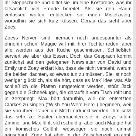
ihr Steppschuhe und bittet sie um eine Kostprobe, was ihr
tatsächlich viel Freude bereitet. Als sie den Raum
verlassen wollen, entdecken sie einen Mistelzweig,
woraufhin sie sich kurz küssen. Genau das sieht aber
Zoey.
Zoeys Nerven sind hiernach noch angespannter als
ohnehin schon. Maggie will mit ihrer Tochter reden, aber
alle werden aus der Küche geschmissen. Schließlich
serviert sie aber das Essen. Doch das Gespräch kommt
zunächst auf den gelogenen Newsletter von David und
Emily und Zoey erklärt klar, dass sie nicht versteht, warum
die beiden dachten, so etwas tun zu müssen. Sie ist noch
weniger glücklich, als sie hört, dass es Max' Idee war. Als
schließlich die Platten rumgereicht werden, stößt Jack
gegen die Schneekugel, die daraufhin vom Tisch rollt und
in zerspringt. Max hört daraufhin, wie die entsetzten
Clarkes zu singen ("Wish You Were Here") beginnen, weil
sie von ihrer Trauer um Mitch erdrückt werden. Ihm setzt
das sehr zu. Später übernachten sie in Zoeys altem
Zimmer und Max fühlt sich schuldig, aber auch Maggie hat
ein komisches Gefühl, weswegen sie noch einmal
reinschaut. Zoey hat aber in der Zwischenzeit erkannt,