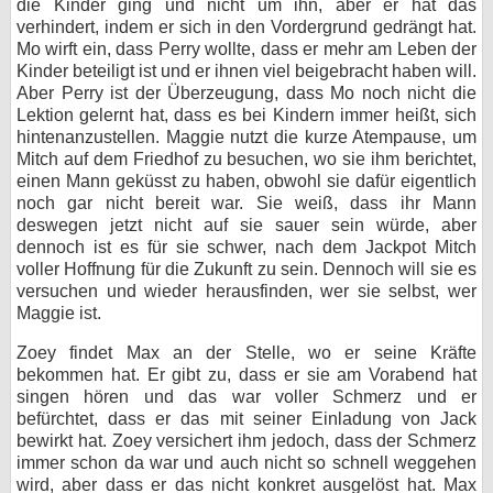
die Kinder ging und nicht um ihn, aber er hat das
verhindert, indem er sich in den Vordergrund gedrängt hat.
Mo wirft ein, dass Perry wollte, dass er mehr am Leben der
Kinder beteiligt ist und er ihnen viel beigebracht haben will.
Aber Perry ist der Überzeugung, dass Mo noch nicht die
Lektion gelernt hat, dass es bei Kindern immer heißt, sich
hintenanzustellen. Maggie nutzt die kurze Atempause, um
Mitch auf dem Friedhof zu besuchen, wo sie ihm berichtet,
einen Mann geküsst zu haben, obwohl sie dafür eigentlich
noch gar nicht bereit war. Sie weiß, dass ihr Mann
deswegen jetzt nicht auf sie sauer sein würde, aber
dennoch ist es für sie schwer, nach dem Jackpot Mitch
voller Hoffnung für die Zukunft zu sein. Dennoch will sie es
versuchen und wieder herausfinden, wer sie selbst, wer
Maggie ist.
Zoey findet Max an der Stelle, wo er seine Kräfte
bekommen hat. Er gibt zu, dass er sie am Vorabend hat
singen hören und das war voller Schmerz und er
befürchtet, dass er das mit seiner Einladung von Jack
bewirkt hat. Zoey versichert ihm jedoch, dass der Schmerz
immer schon da war und auch nicht so schnell weggehen
wird, aber dass er das nicht konkret ausgelöst hat. Max