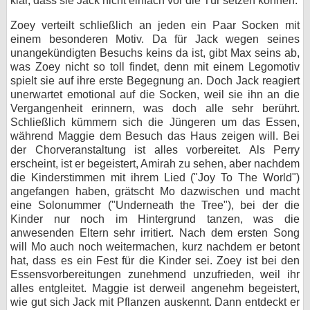
klar, dass sie Jack nicht einfach vor die Tür setzen können.
Zoey verteilt schließlich an jeden ein Paar Socken mit
einem besonderen Motiv. Da für Jack wegen seines
unangekündigten Besuchs keins da ist, gibt Max seins ab,
was Zoey nicht so toll findet, denn mit einem Legomotiv
spielt sie auf ihre erste Begegnung an. Doch Jack reagiert
unerwartet emotional auf die Socken, weil sie ihn an die
Vergangenheit erinnern, was doch alle sehr berührt.
Schließlich kümmern sich die Jüngeren um das Essen,
während Maggie dem Besuch das Haus zeigen will. Bei
der Chorveranstaltung ist alles vorbereitet. Als Perry
erscheint, ist er begeistert, Amirah zu sehen, aber nachdem
die Kinderstimmen mit ihrem Lied ("Joy To The World")
angefangen haben, grätscht Mo dazwischen und macht
eine Solonummer ("Underneath the Tree"), bei der die
Kinder nur noch im Hintergrund tanzen, was die
anwesenden Eltern sehr irritiert. Nach dem ersten Song
will Mo auch noch weitermachen, kurz nachdem er betont
hat, dass es ein Fest für die Kinder sei. Zoey ist bei den
Essensvorbereitungen zunehmend unzufrieden, weil ihr
alles entgleitet. Maggie ist derweil angenehm begeistert,
wie gut sich Jack mit Pflanzen auskennt. Dann entdeckt er