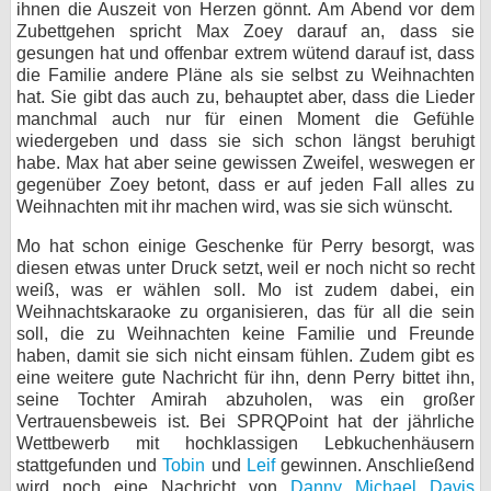
ihnen die Auszeit von Herzen gönnt. Am Abend vor dem
Zubettgehen spricht Max Zoey darauf an, dass sie
gesungen hat und offenbar extrem wütend darauf ist, dass
die Familie andere Pläne als sie selbst zu Weihnachten
hat. Sie gibt das auch zu, behauptet aber, dass die Lieder
manchmal auch nur für einen Moment die Gefühle
wiedergeben und dass sie sich schon längst beruhigt
habe. Max hat aber seine gewissen Zweifel, weswegen er
gegenüber Zoey betont, dass er auf jeden Fall alles zu
Weihnachten mit ihr machen wird, was sie sich wünscht.
Mo hat schon einige Geschenke für Perry besorgt, was
diesen etwas unter Druck setzt, weil er noch nicht so recht
weiß, was er wählen soll. Mo ist zudem dabei, ein
Weihnachtskaraoke zu organisieren, das für all die sein
soll, die zu Weihnachten keine Familie und Freunde
haben, damit sie sich nicht einsam fühlen. Zudem gibt es
eine weitere gute Nachricht für ihn, denn Perry bittet ihn,
seine Tochter Amirah abzuholen, was ein großer
Vertrauensbeweis ist. Bei SPRQPoint hat der jährliche
Wettbewerb mit hochklassigen Lebkuchenhäusern
stattgefunden und
Tobin
und
Leif
gewinnen. Anschließend
wird noch eine Nachricht von
Danny Michael Davis