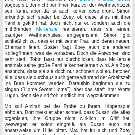
abgespielt, der nicht bei ihnen kurz vor der Weihnachtszeit
sein kann, aber da ist auch keiner böse drum. Simon
erkundigt sich später bei Zoey, ob diese alles mit ihrer
Familie geklärt hat, doch nicht nur er, sondern auch die
mithörenden
McKenzie
realisieren, dass sie einem
traurigen Weihnachtsfest entgegensieht. Simon gibt
schließlich zu, dass er mit seiner Frau und deren neuem
Ehemann feiert. Später fragt Zoey auch die anderen
Kolleg*innen, was sie vorhaben. Doch die Antworten sind
sehr steril. Tobin lässt nur durchblicken, dass McKenzie
erstmals seine große Familie kennenlernen wird. Als Zoey
anspricht, dass sie sie doch nur schonen wollen, betonen
alle, dass sie durchaus auch gerne während der Arbeitszeit
ins Büro kommen würden. Daraufhin beginnen sie zu
singen ("Home Sweet Home"), aber das straft ihrer Worte
Lügen, denn sie sind froh, endlich mal wegzukommen.
Mo soll Amirah bei der Probe zu ihrem Krippenspiel
abholen. Dort merkt er aber schnell, dass Susan, die alles
organisiert, ihre Gruppe nicht wirklich im Griff hat,
weswegen er sofort eingreift, als Susan auch nur
ansatzweise um Hilfe bittet. Max hat für sich und Zoey