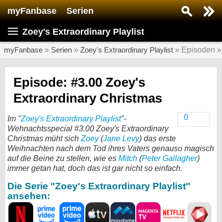
myFanbase
Serien
Serie suchen...
Zoey's Extraordinary Playlist
Home
SERIEN
myFanbase
»
Serien
»
Zoey's Extraordinary Playlist
» Episoden 
Serien
Episode: #3.00 Zoey's
Kolumnen
Extraordinary Christmas
Interviews
0
Im "
Zoey's Extraordinary Playlist
"-
Wehnachtsspecial #3.00 Zoey's Extraordinary
Veranstaltungen
Christmas müht sich
Zoey
(
Jane Levy
) das erste
KULTUR
Weihnachten nach dem Tod ihres Vaters genauso magisch
auf die Beine zu stellen, wie es
Mitch
(
Peter Gallagher
)
Specials
immer getan hat, doch das ist gar nicht so einfach.
SERVICE
Die Serie "Zoey's Extraordinary Playlist"
Gewinnspiele
ansehen:
Forum