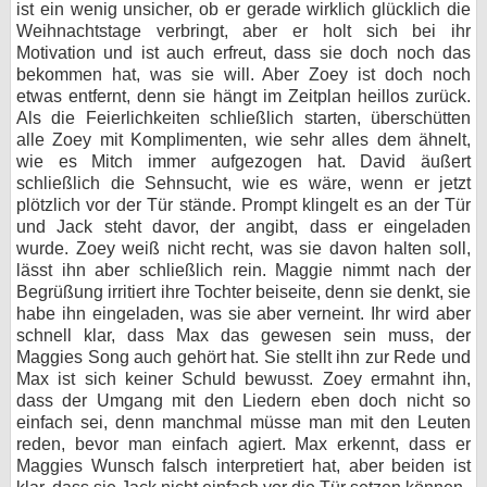
ist ein wenig unsicher, ob er gerade wirklich glücklich die
Weihnachtstage verbringt, aber er holt sich bei ihr
Motivation und ist auch erfreut, dass sie doch noch das
bekommen hat, was sie will. Aber Zoey ist doch noch
etwas entfernt, denn sie hängt im Zeitplan heillos zurück.
Als die Feierlichkeiten schließlich starten, überschütten
alle Zoey mit Komplimenten, wie sehr alles dem ähnelt,
wie es Mitch immer aufgezogen hat. David äußert
schließlich die Sehnsucht, wie es wäre, wenn er jetzt
plötzlich vor der Tür stände. Prompt klingelt es an der Tür
und Jack steht davor, der angibt, dass er eingeladen
wurde. Zoey weiß nicht recht, was sie davon halten soll,
lässt ihn aber schließlich rein. Maggie nimmt nach der
Begrüßung irritiert ihre Tochter beiseite, denn sie denkt, sie
habe ihn eingeladen, was sie aber verneint. Ihr wird aber
schnell klar, dass Max das gewesen sein muss, der
Maggies Song auch gehört hat. Sie stellt ihn zur Rede und
Max ist sich keiner Schuld bewusst. Zoey ermahnt ihn,
dass der Umgang mit den Liedern eben doch nicht so
einfach sei, denn manchmal müsse man mit den Leuten
reden, bevor man einfach agiert. Max erkennt, dass er
Maggies Wunsch falsch interpretiert hat, aber beiden ist