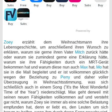
bei X
bei Facebook
Powered by
Kontakt
Zoey
erzählt dem Weihnachtsmann ihre
Nutzungsbedingungen
Lebensgeschichte, um anschließend ihren Wunsch zu
erklären, warum sie gerne ihren Vater
Mitch
zurück hätte
Datenschutz
oder warum sie zumindest gerne eine Erklärung hätte,
warum sie ihre Fähigkeiten durch ein MRT-Gerät
Cookie-Einstellungen
bekommen hat und warum diese nun auch
Max
hat.
Mo
hat
sie in die Mall begleitet und er ist vollkommen glücklich
Impressum
wegen der Beziehung zu
Perry
und daher voller
Überzeugung in Weihnachtsstimmung, was sich
Desktop-Ansicht
schließlich auch in einem Song ("It's the Most Wonderful
myFanbase
Time of the Year") niederschlägt. Max geht derweil mit
seinen neuen Fähigkeiten vollkommen auf und versteht
gar nicht, warum Zoey sie immer als eine solche Belastung
empfunden hat, denn er liebt es, den Leuten um sich