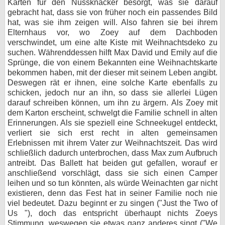
Karten für den Nussknacker besorgt, was sie darauf
gebracht hat, dass sie von früher noch ein passendes Bild
hat, was sie ihm zeigen will. Also fahren sie bei ihrem
Elternhaus vor, wo Zoey auf dem Dachboden
verschwindet, um eine alte Kiste mit Weihnachtsdeko zu
suchen. Währenddessen hilft Max David und Emily auf die
Sprünge, die von einem Bekannten eine Weihnachtskarte
bekommen haben, mit der dieser mit seinem Leben angibt.
Deswegen rät er ihnen, eine solche Karte ebenfalls zu
schicken, jedoch nur an ihn, so dass sie allerlei Lügen
darauf schreiben können, um ihn zu ärgern. Als Zoey mit
dem Karton erscheint, schwelgt die Familie schnell in alten
Erinnerungen. Als sie speziell eine Schneekugel entdeckt,
verliert sie sich erst recht in alten gemeinsamen
Erlebnissen mit ihrem Vater zur Weihnachtszeit. Das wird
schließlich dadurch unterbrochen, dass Max zum Aufbruch
antreibt. Das Ballett hat beiden gut gefallen, worauf er
anschließend vorschlägt, dass sie sich einen Camper
leihen und so tun könnten, als würde Weinachten gar nicht
existieren, denn das Fest hat in seiner Familie noch nie
viel bedeutet. Dazu beginnt er zu singen ("Just the Two of
Us "), doch das entspricht überhaupt nichts Zoeys
Stimmung, weswegen sie etwas ganz anderes singt ("We