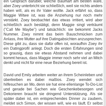
ein Gespräch darüber, welche Baumart am besten wäre,
aber Zoey unterbricht sie schließlich, weil sie nichts anders
haben will, als es ihr Vater wollte. Jack erfährt so, dass
Maggie Witwe ist, was die Anziehung nur noch mehr
verstärkt. Zoey beobachtet das etwas irritiert, wird aber
schließlich auch bestätigt, denn Maggie singt verträumt
("Call Me Maybe") und tatsächlich: sie bekommt Jacks
Nummer. Zoey nimmt das beim Bauschmücken zum
Anlass, ihre Mutter auf ihre Datingabsichten anzusprechen.
Diese gibt zu, dass sie dafür offen ist, woraufhin Zoey ihr
ein Datingprofil anlegt. Doch die ersten Erfahrungen sind
so grausig, dass sie etwas Abstand nehmen und dabei
kommt heraus, dass Maggie immer noch sehr viel an Mitch
denkt und nicht für eine neue Beziehung bereit ist.
David und Emily arbeiten weiter an ihrem Scheinleben und
übertreiben es dabei maßlos. Zoey wendet sich
hilfesuchen an Mo, denn sie hat eine ellenlange To-Do-List
und gerade bei Sachen wie Geschenkebesorgen und
Dekorieren braucht sie dringend Unterstützung. Als sie
später dabei ist, ein entsprechendes Dinner zu zaubern,
meldet sich Simon, der wissen will, wie es läuft. Er selbst