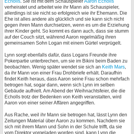
Echolls
. Sie ist mit dem Schauspieler
Aaron Echolls
verheiratet und arbeitet wie ihr Mann als Schauspieler,
bei X
allerdings ist sie nicht so erfolgreich wie ihr Ehemann. Die
Ehe ist alles andere als glücklich und sie kann sich nicht
bei Facebook
gegen ihren Mann durchsetzen, wenn es um die Erziehung
ihrer Kinder geht. So kommt es dann auch, dass sie stumm
auf der Couch sitzt, während Aaron regelmäßig ihren
Kontakt
gemeinsamen Sohn Logan mit einem Gürtel verprügelt.
Nutzungsbedingungen
Lynn sorgt ebenfalls dafür, dass Logans Freunde ihre
Pokerpartie unterbrechen, um sie im Bikini beim Baden zu
Datenschutz
beobachten. Wenig später wendet sie sich an
Keith Mars
,
da ihr Mann von einer Frau Drohbriefe erhält. Daraufhin
findet Keith heraus, dass Aaron seine Frau schon mehrfach
Cookie-Einstellungen
betrogen hat, sogar dann, wenn sich Lynn im selben
Gebäude aufhielt. Am Abend der Weihnachtsfeier, die die
Impressum
Echolls trotz der Bedenken von Keith veranstalten, wird
Desktop-Ansicht
Aaron von einer seiner Affären angegriffen.
myFanbase
Aus Rache, weil ihr Mann sie betrogen hat, lässt Lynn den
Zeitungen Material über Aaron zu kommen. Nachdem sie
sich mit ihrem Mann und Sohn in der Schule trifft, da sie
vom Direktor vorgeladen worden sind, kann Lynn die