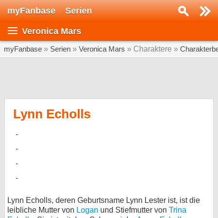
myFanbase
Serien
Serie suchen...
Veronica Mars
Home
SERIEN
myFanbase
»
Serien
»
Veronica Mars
» Charaktere »
Charakterb
Serien
Kolumnen
Interviews
Lynn Echolls
Veranstaltungen
KULTUR
Specials
SERVICE
Gewinnspiele
Lynn Echolls, deren Geburtsname Lynn Lester ist, ist die
leibliche Mutter von
Logan
und Stiefmutter von
Trina
Forum