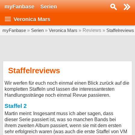
myFanbase
Serien
Serie suchen...
Veronica Mars
Home
SERIEN
myFanbase
»
Serien
»
Veronica Mars
» Reviews »
Staffelreviews
Serien
Kolumnen
Interviews
Staffelreviews
Veranstaltungen
Wir werfen für euch noch einmal einen Blick zurück auf die
KULTUR
kompletten Staffeln und lassen die interessantesten
Handlungsstränge noch einmal Revue passieren.
Specials
Staffel 2
SERVICE
Martin meint: Insgesamt muss ich aber sagen, dass
Gewinnspiele
dieser Serie passiert ist, was so manchen Bands bei
ihrem zweiten Album passiert, wenn sie mit dem ersten
Forum
sehr erfolgreich waren (was auch die erste Staffel von VM