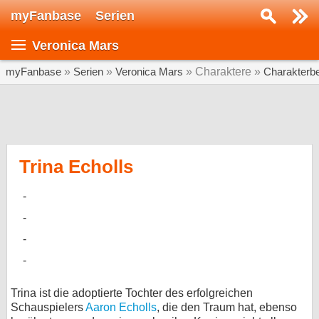
myFanbase
Serien
Serie suchen...
Veronica Mars
Home
SERIEN
myFanbase
»
Serien
»
Veronica Mars
» Charaktere »
Charakterb
Serien
Kolumnen
Interviews
Trina Echolls
Veranstaltungen
KULTUR
Specials
SERVICE
Gewinnspiele
Trina ist die adoptierte Tochter des erfolgreichen
Schauspielers
Aaron Echolls
, die den Traum hat, ebenso
Forum