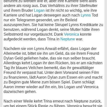
berühmt zu werden wie er, aber ihre Karriere sieht alles
andere als rosig aus. Das Verhältnis zu ihrer Stiefmutter
bei X
und ihrem Bruder
Logan
ist ihr nicht so wichtig, wie ihre
Karriere und hat Logan deswegen auch nach
Lynns
Tod
bei Facebook
nur ein Telegramm gesendet, um ihr Beileid
auszusprechen. Sie hat keine Skrupel Lynns Kreditkarte zu
benutzen, während Logan denkt, seine Mutter hätte ihren
Kontakt
Selbstmord nur vorgetäuscht. Dank
Veronica
konnte
aufgedeckt werden, dass Trina in
Neptune
war.
Nutzungsbedingungen
Nachdem sie von Lynns Anwalt erfährt, dass Logan der
Datenschutz
Alleinerbe ist, bittet sie ihn um Geld, da sie ihrem Freund
Dylan Geld geliehen habe, das sie nun selber braucht.
Allerdings kehrt Logan ihr den Rücken, bis er am nächsten
Cookie-Einstellungen
Tag ihr blaues Veilchen bemerkt, das ihr gewalttätiger
Freund ihr verpasst hat. Unter dem Vorwand seinen Film
Impressum
zu finanzieren, lädt Aaron Dylan zum Essen ein und macht
Desktop-Ansicht
zu Beginn gute Miene zum bösen Spiel. Dann schlägt
Aaron immer wieder auf ihn ein, bis Logan und Veronica
myFanbase
dazwischen gehen.
Nach einer Weile kehrt Trina erneut nach Neptune zurück,
um bei einem Stück Regie zu führen. Veronica besucht sie