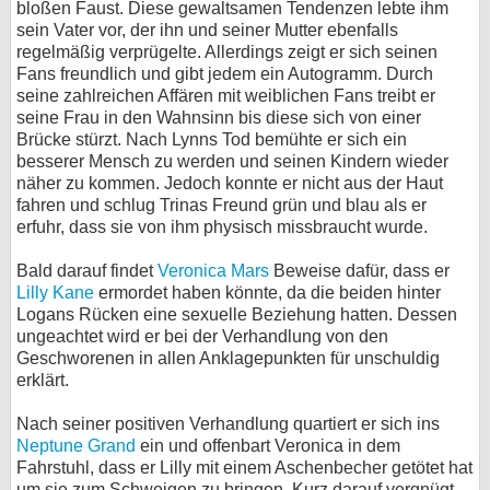
bloßen Faust. Diese gewaltsamen Tendenzen lebte ihm
sein Vater vor, der ihn und seiner Mutter ebenfalls
bei X
regelmäßig verprügelte. Allerdings zeigt er sich seinen
Fans freundlich und gibt jedem ein Autogramm. Durch
bei Facebook
seine zahlreichen Affären mit weiblichen Fans treibt er
seine Frau in den Wahnsinn bis diese sich von einer
Brücke stürzt. Nach Lynns Tod bemühte er sich ein
Kontakt
besserer Mensch zu werden und seinen Kindern wieder
näher zu kommen. Jedoch konnte er nicht aus der Haut
Nutzungsbedingungen
fahren und schlug Trinas Freund grün und blau als er
erfuhr, dass sie von ihm physisch missbraucht wurde.
Datenschutz
Bald darauf findet
Veronica Mars
Beweise dafür, dass er
Cookie-Einstellungen
Lilly Kane
ermordet haben könnte, da die beiden hinter
Logans Rücken eine sexuelle Beziehung hatten. Dessen
ungeachtet wird er bei der Verhandlung von den
Impressum
Geschworenen in allen Anklagepunkten für unschuldig
Desktop-Ansicht
erklärt.
myFanbase
Nach seiner positiven Verhandlung quartiert er sich ins
Neptune Grand
ein und offenbart Veronica in dem
Fahrstuhl, dass er Lilly mit einem Aschenbecher getötet hat
um sie zum Schweigen zu bringen. Kurz darauf vergnügt