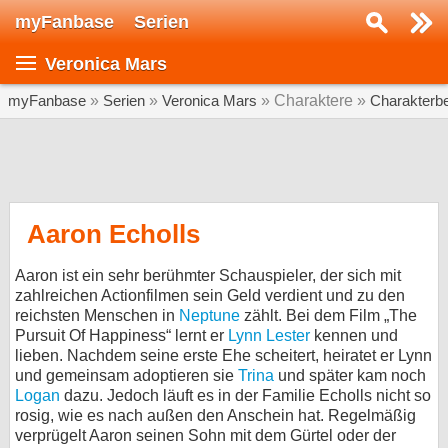
myFanbase
Serien
Serie suchen...
Veronica Mars
Home
SERIEN
myFanbase
»
Serien
»
Veronica Mars
» Charaktere »
Charakterb
Serien
Kolumnen
Interviews
Aaron Echolls
Veranstaltungen
Aaron ist ein sehr berühmter Schauspieler, der sich mit
KULTUR
zahlreichen Actionfilmen sein Geld verdient und zu den
reichsten Menschen in
Neptune
zählt. Bei dem Film „The
Specials
Pursuit Of Happiness“ lernt er
Lynn Lester
kennen und
lieben. Nachdem seine erste Ehe scheitert, heiratet er Lynn
SERVICE
und gemeinsam adoptieren sie
Trina
und später kam noch
Gewinnspiele
Logan
dazu. Jedoch läuft es in der Familie Echolls nicht so
rosig, wie es nach außen den Anschein hat. Regelmäßig
Forum
verprügelt Aaron seinen Sohn mit dem Gürtel oder der