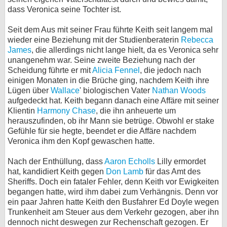
dass Veronica seine Tochter ist.
Seit dem Aus mit seiner Frau führte Keith seit langem mal
wieder eine Beziehung mit der Studienberaterin
Rebecca
James
, die allerdings nicht lange hielt, da es Veronica sehr
unangenehm war. Seine zweite Beziehung nach der
Scheidung führte er mit
Alicia Fennel
, die jedoch nach
einigen Monaten in die Brüche ging, nachdem Keith ihre
Lügen über
Wallace
' biologischen Vater
Nathan Woods
aufgedeckt hat. Keith begann danach eine Affäre mit seiner
Klientin
Harmony Chase
, die ihn anheuerte um
herauszufinden, ob ihr Mann sie betrüge. Obwohl er stake
Gefühle für sie hegte, beendet er die Affäre nachdem
Veronica ihm den Kopf gewaschen hatte.
Nach der Enthüllung, dass
Aaron Echolls
Lilly ermordet
hat, kandidiert Keith gegen
Don Lamb
für das Amt des
Sheriffs. Doch ein fataler Fehler, denn Keith vor Ewigkeiten
begangen hatte, wird ihm dabei zum Verhängnis. Denn vor
ein paar Jahren hatte Keith den Busfahrer Ed Doyle wegen
Trunkenheit am Steuer aus dem Verkehr gezogen, aber ihn
dennoch nicht deswegen zur Rechenschaft gezogen. Er