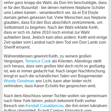
verlor ganz knapp die Wahl, da Don ihn beschuldigte, dass
er für den Busunfall - bei denen mehrere Neptune Schüler
ums Leben kamen - verantwortlich sei, da er Ed Doyle
damals gehen gelassen hat. Viele Menschen aus Neptune
glaubten, dass Ed den Bus absichtlich zertrümmerte, um
Selbstmord zu begehen. Nach der Wahl erklärte Keith,
dass er sich im Jahre 2010 noch einmal zur Wahl
aufstellen lässt. Jedoch kam alles anders: Keith wird einige
Zeit später vom Landrat nach dem Tod von Don Lamb zum
Sheriff ernannt.
Währenddessen gewinnt Keith, zu seinem großen
Vergnügen,
Terrence Cook
als Klienten. Allerdings stellt
sich heraus, dass sein großes Idol doch nicht so großartig
ist, wie er immer gedacht hat. Nach langer Nachforschung
bringt er auch die schändlichen Taten von Bürgermeister
Woody Goodman
ans Licht, kann aber leider nicht
verhindern, dass Aaron Echolls frei gesprochen wird.
Nach dem Abschluss seiner Tochter wollen sie gemeinsam
nach New York fahren, jedoch bekommt Keith vorher
Besuch von
Kendall Casablancas
, die ihm einen lukrativen
Auftrag übermittelt. Er holt Cormac Fitzpatrick vom