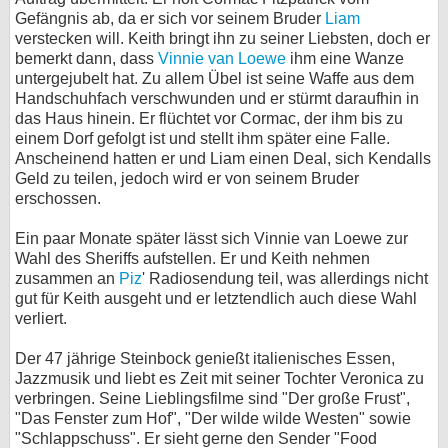
Gefängnis ab, da er sich vor seinem Bruder
Liam
verstecken will. Keith bringt ihn zu seiner Liebsten, doch er
bemerkt dann, dass
Vinnie van Loewe
ihm eine Wanze
untergejubelt hat. Zu allem Übel ist seine Waffe aus dem
Handschuhfach verschwunden und er stürmt daraufhin in
das Haus hinein. Er flüchtet vor Cormac, der ihm bis zu
einem Dorf gefolgt ist und stellt ihm später eine Falle.
Anscheinend hatten er und Liam einen Deal, sich Kendalls
Geld zu teilen, jedoch wird er von seinem Bruder
erschossen.
Ein paar Monate später lässt sich Vinnie van Loewe zur
Wahl des Sheriffs aufstellen. Er und Keith nehmen
zusammen an
Piz
' Radiosendung teil, was allerdings nicht
gut für Keith ausgeht und er letztendlich auch diese Wahl
verliert.
Der 47 jährige Steinbock genießt italienisches Essen,
Jazzmusik und liebt es Zeit mit seiner Tochter Veronica zu
verbringen. Seine Lieblingsfilme sind "Der große Frust",
"Das Fenster zum Hof", "Der wilde wilde Westen" sowie
"Schlappschuss". Er sieht gerne den Sender "Food