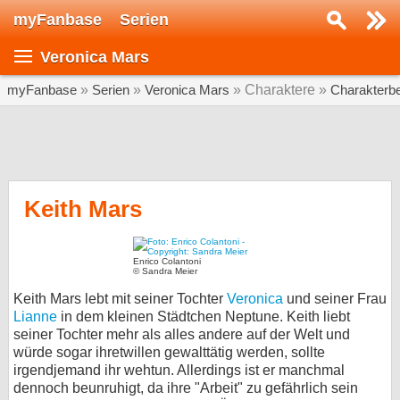
myFanbase
Serien
Serie suchen...
Veronica Mars
Home
SERIEN
myFanbase
»
Serien
»
Veronica Mars
» Charaktere »
Charakterb
Serien
Kolumnen
Interviews
Keith Mars
Veranstaltungen
KULTUR
Enrico Colantoni
© Sandra Meier
Specials
Keith Mars lebt mit seiner Tochter
Veronica
und seiner Frau
Lianne
in dem kleinen Städtchen Neptune. Keith liebt
SERVICE
seiner Tochter mehr als alles andere auf der Welt und
Gewinnspiele
würde sogar ihretwillen gewalttätig werden, sollte
irgendjemand ihr wehtun. Allerdings ist er manchmal
Forum
dennoch beunruhigt, da ihre "Arbeit" zu gefährlich sein