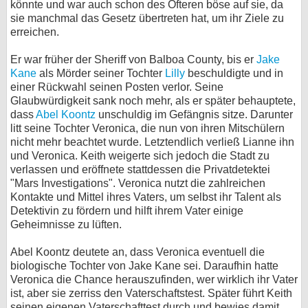
könnte und war auch schon des Öfteren böse auf sie, da
sie manchmal das Gesetz übertreten hat, um ihr Ziele zu
bei X
erreichen.
bei Facebook
Er war früher der Sheriff von Balboa County, bis er
Jake
Kane
als Mörder seiner Tochter
Lilly
beschuldigte und in
einer Rückwahl seinen Posten verlor. Seine
Kontakt
Glaubwürdigkeit sank noch mehr, als er später behauptete,
dass
Abel Koontz
unschuldig im Gefängnis sitze. Darunter
Nutzungsbedingungen
litt seine Tochter Veronica, die nun von ihren Mitschülern
nicht mehr beachtet wurde. Letztendlich verließ Lianne ihn
Datenschutz
und Veronica. Keith weigerte sich jedoch die Stadt zu
verlassen und eröffnete stattdessen die Privatdetektei
Cookie-Einstellungen
"Mars Investigations". Veronica nutzt die zahlreichen
Kontakte und Mittel ihres Vaters, um selbst ihr Talent als
Detektivin zu fördern und hilft ihrem Vater einige
Impressum
Geheimnisse zu lüften.
Desktop-Ansicht
Abel Koontz deutete an, dass Veronica eventuell die
myFanbase
biologische Tochter von Jake Kane sei. Daraufhin hatte
Veronica die Chance herauszufinden, wer wirklich ihr Vater
ist, aber sie zerriss den Vaterschaftstest. Später führt Keith
seinen eigenen Vaterschafttest durch und bewies damit,