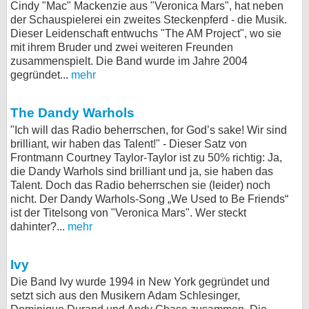
Cindy "Mac" Mackenzie aus "Veronica Mars", hat neben
bei X
der Schauspielerei ein zweites Steckenpferd - die Musik.
Dieser Leidenschaft entwuchs "The AM Project", wo sie
mit ihrem Bruder und zwei weiteren Freunden
bei Facebook
zusammenspielt. Die Band wurde im Jahre 2004
gegründet...
mehr
Kontakt
The Dandy Warhols
Nutzungsbedingungen
"Ich will das Radio beherrschen, for God’s sake! Wir sind
brilliant, wir haben das Talent!" - Dieser Satz von
Datenschutz
Frontmann Courtney Taylor-Taylor ist zu 50% richtig: Ja,
die Dandy Warhols sind brilliant und ja, sie haben das
Cookie-Einstellungen
Talent. Doch das Radio beherrschen sie (leider) noch
nicht. Der Dandy Warhols-Song „We Used to Be Friends“
Impressum
ist der Titelsong von "Veronica Mars". Wer steckt
dahinter?...
mehr
Desktop-Ansicht
myFanbase
Ivy
Die Band Ivy wurde 1994 in New York gegründet und
setzt sich aus den Musikern Adam Schlesinger,