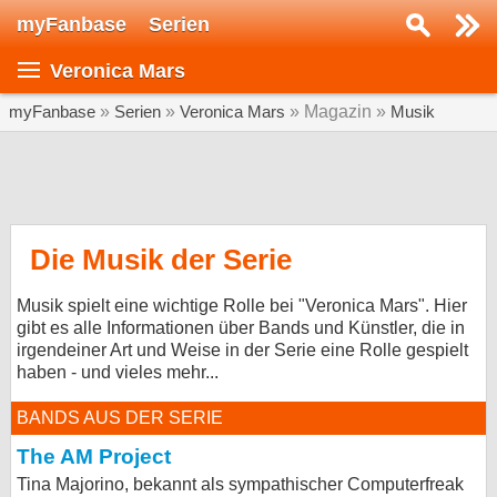
myFanbase
Serien
Serie suchen...
Veronica Mars
Home
SERIEN
myFanbase
»
Serien
»
Veronica Mars
» Magazin »
Musik
Serien
Kolumnen
Interviews
Die Musik der Serie
Veranstaltungen
Musik spielt eine wichtige Rolle bei "Veronica Mars". Hier
KULTUR
gibt es alle Informationen über Bands und Künstler, die in
irgendeiner Art und Weise in der Serie eine Rolle gespielt
Specials
haben - und vieles mehr...
SERVICE
BANDS AUS DER SERIE
Gewinnspiele
The AM Project
Forum
Tina Majorino, bekannt als sympathischer Computerfreak