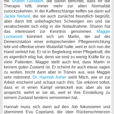
mit
Sharon Goodwin
, die davon berichtet, dass ihr die
Therapie hilft, immer mehr zur alten Normalität
zurückzukehren. In der Kaffeeschlange treffen sie dann auf
Jackie Nelson
, die sie auch zunächst freundlich begrüßt,
aber dann tritt unbehagliches Schweigen ein und sie
verabschiedet sich eilig in die Notaufnahme. Sharon hat
das interessiert zur Kenntnis genommen.
Maggie
Lockwood
kümmert sich um Martin, der auf der
Demenzstation einer entsprechenden Pflegeeinrichtung
lebt und offenbar einen Wutanfall hatte, weil er sich nun die
Hand verletzt hat. Er ist in Begleitung einer Pflegekraft, die
es eigentlich eilig hat, denn sie sind zu wenig Kräfte für zu
viele Patienten. Maggie stellt auch fest, dass Martin in
keinem guten Zustand ist. Er scheint ihr auch etwas sagen
zu wollen, bricht dann aber in Tränen aus, was Maggie
sehr mitnimmt.
Dr. Hannah Asher
sieht Mitch, wie er zur
Arbeit erscheint und schaut nach ihm. Sie erkennt sofort,
dass er in einen Kampf verwickelt war, aber als sie
anspricht, wehrt er sie ab, weil er ihre Einstellung zu
seinem Zustand bestens vernommen hat.
Hannah muss sich dann auf den Job fokussieren und
übernimmt Eva Copeland, die über Rückenschmerzen