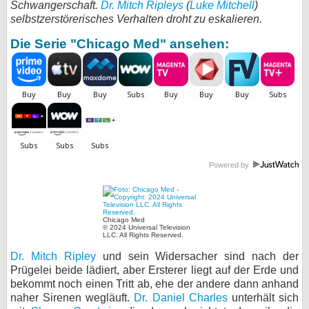
Schwangerschaft.
Dr. Mitch Ripleys
(
Luke Mitchell
)
selbstzerstörerisches Verhalten droht zu eskalieren.
bei X
Die Serie "Chicago Med" ansehen:
bei Facebook
Kontakt
Nutzungsbedingungen
Datenschutz
Powered by
Cookie-Einstellungen
Impressum
Chicago Med
© 2024 Universal Television
Desktop-Ansicht
LLC. All Rights Reserved.
myFanbase
Dr. Mitch Ripley
und sein Widersacher sind nach der
Prügelei beide lädiert, aber Ersterer liegt auf der Erde und
bekommt noch einen Tritt ab, ehe der andere dann anhand
naher Sirenen wegläuft.
Dr. Daniel Charles
unterhält sich