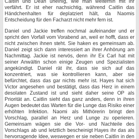
Caitlin und Dean uneinig, wie man weiterhin mit ihr
verfährt. Er ist eher nachsichtig, während Caitlin das
Händchenhalten für deplatziert hält, da Naomis
Entscheidung für den Facharzt nicht mehr fern ist.
Daniel und Jackie treffen nochmal aufeinander und er
spricht den Vorfall vom Vorabend an, weil er hofft, dass er
nicht zwischen ihnen steht. Sie haken es gemeinsam ab.
Daniel zeigt sich dann interessiert an ihrer Anhörung am
Nachmittag. Jackie ist nervös, denn ihr Ex Carl hat mit
seiner Anwältin schon einige Zeugen und Spezialisten
angekündigt. Daniel rät ihr, dass sie sich auf das
konzentriert, was sie kontrollieren kann, aber sie
befürchtet, dass das gar nichts mehr ist. Hayes hat sich
Victor angesehen und bestätigt, dass das Herz in einem
desolaten Zustand ist und sieht daher seine OP als
Priorität an. Caitlin sieht das ganz anders, denn in ihren
Augen bedeutet das Warten für die Lunge das Risiko einer
erhöhten Infektion. Naomi als Mithörerin bringt den
Vorschlag, parallel an Herz und Lunge zu operieren.
Gemeinsam wägen sie die Vor- und Nachteile des
Vorschlags ab und letztlich bescheinigt Hayes ihr das als
hervorragende Idee, weswegen er sie neben Caitlin in den