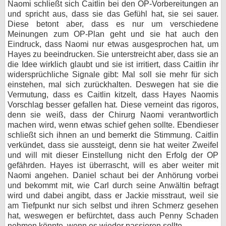
Naomi schließt sich Caitlin bei den OP-Vorbereitungen an
und spricht aus, dass sie das Gefühl hat, sie sei sauer.
Diese betont aber, dass es nur um verschiedene
Meinungen zum OP-Plan geht und sie hat auch den
Eindruck, dass Naomi nur etwas ausgesprochen hat, um
Hayes zu beeindrucken. Sie unterstreicht aber, dass sie an
die Idee wirklich glaubt und sie ist irritiert, dass Caitlin ihr
widersprüchliche Signale gibt: Mal soll sie mehr für sich
einstehen, mal sich zurückhalten. Deswegen hat sie die
Vermutung, dass es Caitlin kitzelt, dass Hayes Naomis
Vorschlag besser gefallen hat. Diese verneint das rigoros,
denn sie weiß, dass der Chirurg Naomi verantwortlich
machen wird, wenn etwas schief gehen sollte. Ebendieser
schließt sich ihnen an und bemerkt die Stimmung. Caitlin
verkündet, dass sie aussteigt, denn sie hat weiter Zweifel
und will mit dieser Einstellung nicht den Erfolg der OP
gefährden. Hayes ist überrascht, will es aber weiter mit
Naomi angehen. Daniel schaut bei der Anhörung vorbei
und bekommt mit, wie Carl durch seine Anwältin befragt
wird und dabei angibt, dass er Jackie misstraut, weil sie
am Tiefpunkt nur sich selbst und ihren Schmerz gesehen
hat, weswegen er befürchtet, dass auch Penny Schaden
nehmen könnte, wenn es wieder passieren sollte.