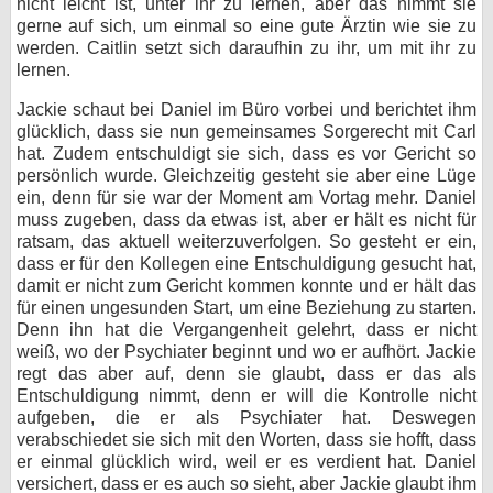
nicht leicht ist, unter ihr zu lernen, aber das nimmt sie
gerne auf sich, um einmal so eine gute Ärztin wie sie zu
werden. Caitlin setzt sich daraufhin zu ihr, um mit ihr zu
lernen.
Jackie schaut bei Daniel im Büro vorbei und berichtet ihm
glücklich, dass sie nun gemeinsames Sorgerecht mit Carl
hat. Zudem entschuldigt sie sich, dass es vor Gericht so
persönlich wurde. Gleichzeitig gesteht sie aber eine Lüge
ein, denn für sie war der Moment am Vortag mehr. Daniel
muss zugeben, dass da etwas ist, aber er hält es nicht für
ratsam, das aktuell weiterzuverfolgen. So gesteht er ein,
dass er für den Kollegen eine Entschuldigung gesucht hat,
damit er nicht zum Gericht kommen konnte und er hält das
für einen ungesunden Start, um eine Beziehung zu starten.
Denn ihn hat die Vergangenheit gelehrt, dass er nicht
weiß, wo der Psychiater beginnt und wo er aufhört. Jackie
regt das aber auf, denn sie glaubt, dass er das als
Entschuldigung nimmt, denn er will die Kontrolle nicht
aufgeben, die er als Psychiater hat. Deswegen
verabschiedet sie sich mit den Worten, dass sie hofft, dass
er einmal glücklich wird, weil er es verdient hat. Daniel
versichert, dass er es auch so sieht, aber Jackie glaubt ihm