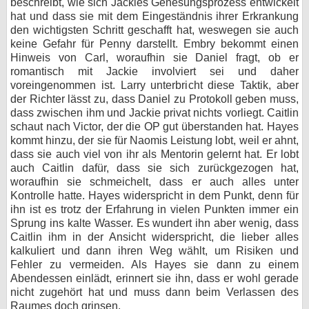
beschreibt, wie sich Jackies Genesungsprozess entwickelt
hat und dass sie mit dem Eingeständnis ihrer Erkrankung
den wichtigsten Schritt geschafft hat, weswegen sie auch
keine Gefahr für Penny darstellt. Embry bekommt einen
Hinweis von Carl, woraufhin sie Daniel fragt, ob er
romantisch mit Jackie involviert sei und daher
voreingenommen ist. Larry unterbricht diese Taktik, aber
der Richter lässt zu, dass Daniel zu Protokoll geben muss,
dass zwischen ihm und Jackie privat nichts vorliegt. Caitlin
schaut nach Victor, der die OP gut überstanden hat. Hayes
kommt hinzu, der sie für Naomis Leistung lobt, weil er ahnt,
dass sie auch viel von ihr als Mentorin gelernt hat. Er lobt
auch Caitlin dafür, dass sie sich zurückgezogen hat,
woraufhin sie schmeichelt, dass er auch alles unter
Kontrolle hatte. Hayes widerspricht in dem Punkt, denn für
ihn ist es trotz der Erfahrung in vielen Punkten immer ein
Sprung ins kalte Wasser. Es wundert ihn aber wenig, dass
Caitlin ihm in der Ansicht widerspricht, die lieber alles
kalkuliert und dann ihren Weg wählt, um Risiken und
Fehler zu vermeiden. Als Hayes sie dann zu einem
Abendessen einlädt, erinnert sie ihn, dass er wohl gerade
nicht zugehört hat und muss dann beim Verlassen des
Raumes doch grinsen.