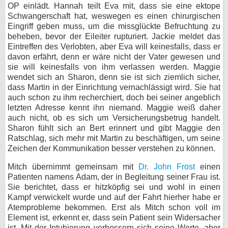
OP einlädt. Hannah teilt Eva mit, dass sie eine ektope
Schwangerschaft hat, weswegen es einen chirurgischen
Eingriff geben muss, um die missglückte Befruchtung zu
beheben, bevor der Eileiter rupturiert. Jackie meldet das
Eintreffen des Verlobten, aber Eva will keinesfalls, dass er
davon erfährt, denn er wäre nicht der Vater gewesen und
sie will keinesfalls von ihm verlassen werden. Maggie
wendet sich an Sharon, denn sie ist sich ziemlich sicher,
dass Martin in der Einrichtung vernachlässigt wird. Sie hat
auch schon zu ihm recherchiert, doch bei seiner angeblich
letzten Adresse kennt ihn niemand. Maggie weiß daher
auch nicht, ob es sich um Versicherungsbetrug handelt.
Sharon fühlt sich an Bert erinnert und gibt Maggie den
Ratschlag, sich mehr mit Martin zu beschäftigen, um seine
Zeichen der Kommunikation besser verstehen zu können.
Mitch übernimmt gemeinsam mit
Dr. John Frost
einen
Patienten namens Adam, der in Begleitung seiner Frau ist.
Sie berichtet, dass er hitzköpfig sei und wohl in einen
Kampf verwickelt wurde und auf der Fahrt hierher habe er
Atemprobleme bekommen. Erst als Mitch schon voll im
Element ist, erkennt er, dass sein Patient sein Widersacher
ist. Mit der Intubierung verbessern sich seine Werte, aber