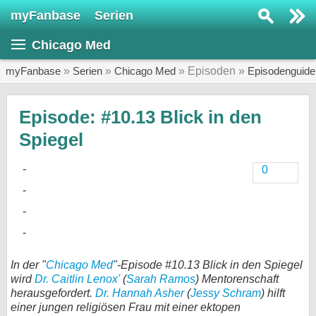
myFanbase
Serien
Serie suchen...
Chicago Med
Home
SERIEN
myFanbase
»
Serien
»
Chicago Med
» Episoden »
Episodenguide
Serien
Episode: #10.13 Blick in den
Kolumnen
Spiegel
Interviews
0
Veranstaltungen
KULTUR
Specials
SERVICE
In der "
Chicago Med
"-Episode #10.13 Blick in den Spiegel
Gewinnspiele
wird
Dr. Caitlin Lenox'
(
Sarah Ramos
) Mentorenschaft
herausgefordert.
Dr. Hannah Asher
(
Jessy Schram
) hilft
Forum
einer jungen religiösen Frau mit einer ektopen