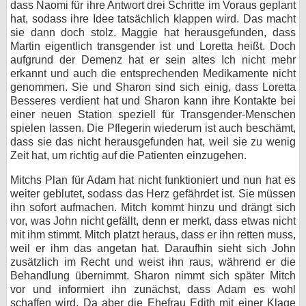
dass Naomi für ihre Antwort drei Schritte im Voraus geplant
hat, sodass ihre Idee tatsächlich klappen wird. Das macht
sie dann doch stolz. Maggie hat herausgefunden, dass
Martin eigentlich transgender ist und Loretta heißt. Doch
aufgrund der Demenz hat er sein altes Ich nicht mehr
erkannt und auch die entsprechenden Medikamente nicht
genommen. Sie und Sharon sind sich einig, dass Loretta
Besseres verdient hat und Sharon kann ihre Kontakte bei
einer neuen Station speziell für Transgender-Menschen
spielen lassen. Die Pflegerin wiederum ist auch beschämt,
dass sie das nicht herausgefunden hat, weil sie zu wenig
Zeit hat, um richtig auf die Patienten einzugehen.
Mitchs Plan für Adam hat nicht funktioniert und nun hat es
weiter geblutet, sodass das Herz gefährdet ist. Sie müssen
ihn sofort aufmachen. Mitch kommt hinzu und drängt sich
vor, was John nicht gefällt, denn er merkt, dass etwas nicht
mit ihm stimmt. Mitch platzt heraus, dass er ihn retten muss,
weil er ihm das angetan hat. Daraufhin sieht sich John
zusätzlich im Recht und weist ihn raus, während er die
Behandlung übernimmt. Sharon nimmt sich später Mitch
vor und informiert ihn zunächst, dass Adam es wohl
schaffen wird. Da aber die Ehefrau Edith mit einer Klage