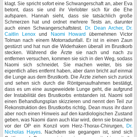
klagt. Sie spricht sofort eine Schwangerschaft an, aber Eva
betont, dass sie und ihr Verlobter sich für die Ehe
aufsparen. Hannah sieht, dass sie tatsächlich große
Schmerzen hat und ordnet mehrere Tests an, darunter
auch einen Schwangerschaftstest.
Dr. Dean Archer
,
Dr.
Caitlin Lenox
und
Naomi Howard
übernehmen Victor
Tolman nach einem Motorradunfall. Er ist in einen Zaun
gestürzt und hat nun die Widerhaken überall im Brustkorb
stecken. Während die Ärzte sie nach und nach zu
entfernen versuchen, kommen sie sich in den Weg, sodass
Naomi sich schneidet. Sie machen weiter, bis sie
eigentlich alles entfernt haben, aber dann bricht auf einmal
die Lunge aus dem Brustkorb. Die Ärzte ziehen sich zurück
und sehen sich durch die Röntgenaufnahmen bestätigt,
dass es um eine ausgeweidete Lunge geht, die aufgrund
der Instabilität des Brustkorbs entstanden ist. Naomi soll
einen Behandlungsplan skizzieren und nennt den Teil zur
Rekonstruktion des Brustkorbs richtig. Dean muss ihr dann
aber noch einen Hinweis auf den kardiologischen Zustand
geben, was Naomi dann auch klar wird, denn sie brauchen
vor der OP ein Konzil vom Herz-Thorax-Chirurgen,
Dr.
Nicholas Hayes
. Nachdem sie gegangen ist, sind sich