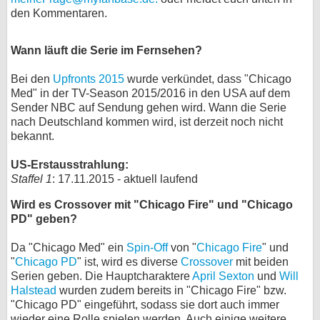
den Kommentaren.
bei X
Wann läuft die Serie im Fernsehen?
bei Facebook
Bei den
Upfronts 2015
wurde verkündet, dass "Chicago
Med" in der TV-Season 2015/2016 in den USA auf dem
Kontakt
Sender NBC auf Sendung gehen wird. Wann die Serie
nach Deutschland kommen wird, ist derzeit noch nicht
Nutzungsbedingungen
bekannt.
Datenschutz
US-Erstausstrahlung:
Staffel 1
: 17.11.2015 - aktuell laufend
Cookie-Einstellungen
Wird es Crossover mit "Chicago Fire" und "Chicago
PD" geben?
Impressum
Desktop-Ansicht
Da "Chicago Med" ein
Spin-Off
von "
Chicago Fire
" und
"
Chicago PD
" ist, wird es diverse
myFanbase
Crossover
mit beiden
Serien geben. Die Hauptcharaktere
April Sexton
und
Will
Halstead
wurden zudem bereits in "Chicago Fire" bzw.
"Chicago PD" eingeführt, sodass sie dort auch immer
wieder eine Rolle spielen werden. Auch einige weitere