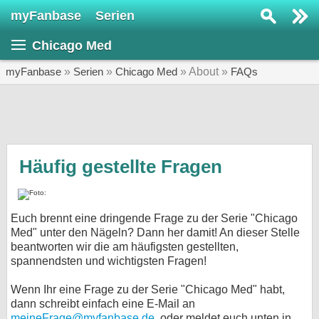
myFanbase
Serien
Serie suchen...
Chicago Med
Home
SERIEN
myFanbase
»
Serien
»
Chicago Med
» About »
FAQs
Serien
Kolumnen
Interviews
Häufig gestellte Fragen
Veranstaltungen
KULTUR
Euch brennt eine dringende Frage zu der Serie "Chicago
Specials
Med" unter den Nägeln? Dann her damit! An dieser Stelle
beantworten wir die am häufigsten gestellten,
SERVICE
spannendsten und wichtigsten Fragen!
Gewinnspiele
Wenn Ihr eine Frage zu der Serie "Chicago Med" habt,
dann schreibt einfach eine E-Mail an
Forum
meineFrage@myfanbase.de.
oder meldet euch unten in