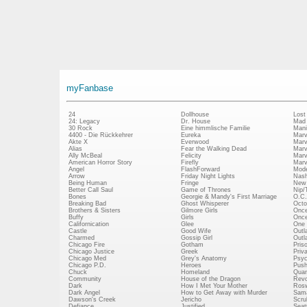
myFanbase
24
Dollhouse
Lost
24: Legacy
Dr. House
Mad
30 Rock
Eine himmlische Familie
Mani
4400 - Die Rückkehrer
Eureka
Marv
Akte X
Everwood
Marv
Alias
Fear the Walking Dead
Marv
Ally McBeal
Felicity
Marv
American Horror Story
Firefly
Marv
Angel
FlashForward
Mode
Arrow
Friday Night Lights
Nash
Being Human
Fringe
New 
Better Call Saul
Game of Thrones
Nip/
Bones
Georgie & Mandy's First Marriage
O.C.
Breaking Bad
Ghost Whisperer
Octo
Brothers & Sisters
Gilmore Girls
Once
Buffy
Girls
Once
Californication
Glee
One 
Castle
Good Wife
Outl
Charmed
Gossip Girl
Outl
Chicago Fire
Gotham
Pris
Chicago Justice
Greek
Priv
Chicago Med
Grey's Anatomy
Psy
Chicago P.D.
Heroes
Push
Chuck
Homeland
Quan
Community
House of the Dragon
Revo
Dark
How I Met Your Mother
Rosw
Dark Angel
How to Get Away with Murder
Sam
Dawson's Creek
Jericho
Scru
Defiance
Justified
Seatt