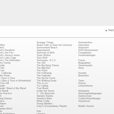
▲ Nac
Stranger Things
Serienlexikon
 Men
Stuart Fails to Save the Universe
Interviews
fest
Summerland Beach
Kolumnen
el's Daredevil
Supernatural
DVD-Rezensionen
el's Iron Fist
Switched at Birth
Fotogalerien
el's Jessica Jones
Taras Welten
Veranstaltungen
el's Luke Cage
Teen Wolf
el's The Defenders
Terminator: S.C.C.
Forum
rn Family
The 100
Biographien
ville
The Big Bang Theory
Gewinnspiele
Girl
The Blacklist
Shop
Tuck
The Flash
, California
The Following
Kontakt
ber Road
The Originals
Bewerben
 Upon a Time
The Secret Circle
 Upon a Time in Wonderland
The Walking Dead
Team
Tree Hill
This Is Us
Presse
ander
Tru Calling
Unternehmen
ander: Blood of My Blood
True Blood
on Break
Under the Dome
Netiquette
ate Practice
V - Die Besucher
Nutzungsbedingungen
ch
Vampire Diaries
Datenschutz
ing Daisies
Veronica Mars
Cookie-Einstellungen
tico
White Collar
Impressum
lution
Young Sheldon
ell
Zoey's Extraordinary Playlist
Mobile Version
antha Who?
bs
Film
le Firefighters
Literatur