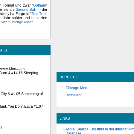
n Format und zwar "
Gotham
"
te sie als
Simone Bah
in der
Sidney La Forge in "
Star Trek:
n Jahr später und besetzten
l von "
Chicago Med
".
AHL)
ummer Morehurst
t Burn & #14.16 Sleeping
BEREICHE
Chicago Med
e City & #1.05 Something of
Homeland
Hunt, You Don't Eat & #1.07
LINKS
V)
Ashlei Sharpe Chestnut in der Internet Mo
Database