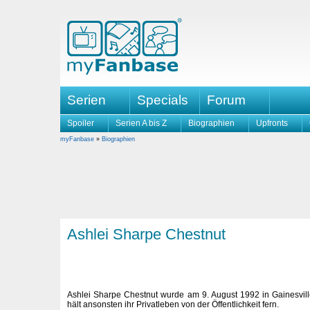
Serien
Specials
Forum
Spoiler
Serien A bis Z
Biographien
Upfronts
myFanbase
»
Biographien
Ashlei Sharpe Chestnut
Ashlei Sharpe Chestnut wurde am 9. August 1992 in Gainesvil
hält ansonsten ihr Privatleben von der Öffentlichkeit fern.