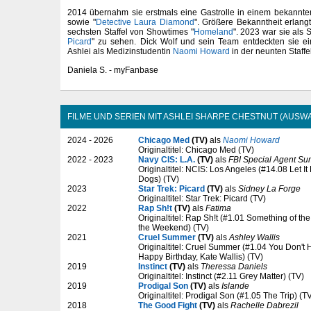
2014 übernahm sie erstmals eine Gastrolle in einem bekannte
sowie "
Detective Laura Diamond
". Größere Bekanntheit erlang
sechsten Staffel von Showtimes "
Homeland
". 2023 war sie als 
Picard
" zu sehen. Dick Wolf und sein Team entdeckten sie ei
Ashlei als Medizinstudentin
Naomi Howard
in der neunten Staffe
Daniela S. - myFanbase
FILME UND SERIEN MIT ASHLEI SHARPE CHESTNUT (AUSW
2024 - 2026
Chicago Med
(TV)
als
Naomi Howard
Originaltitel: Chicago Med (TV)
2022 - 2023
Navy CIS: L.A.
(TV)
als
FBI Special Agent S
Originaltitel: NCIS: Los Angeles (#14.08 Let I
Dogs) (TV)
2023
Star Trek: Picard
(TV)
als
Sidney La Forge
Originaltitel: Star Trek: Picard (TV)
2022
Rap Sh!t
(TV)
als
Fatima
Originaltitel: Rap Sh!t (#1.01 Something of th
the Weekend) (TV)
2021
Cruel Summer
(TV)
als
Ashley Wallis
Originaltitel: Cruel Summer (#1.04 You Don't 
Happy Birthday, Kate Wallis) (TV)
2019
Instinct
(TV)
als
Theressa Daniels
Originaltitel: Instinct (#2.11 Grey Matter) (TV)
2019
Prodigal Son
(TV)
als
Islande
Originaltitel: Prodigal Son (#1.05 The Trip) (T
2018
The Good Fight
(TV)
als
Rachelle Dabrezil