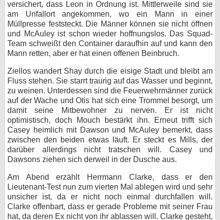
versichert, dass Leon in Ordnung ist. Mittlerweile sind sie
am Unfallort angekommen, wo ein Mann in einer
Müllpresse feststeckt. Die Männer können sie nicht öffnen
und McAuley ist schon wieder hoffnungslos. Das Squad-
Team schweißt den Container daraufhin auf und kann den
Mann retten, aber er hat einen offenen Beinbruch.
Ziellos wandert Shay durch die eisige Stadt und bleibt am
Fluss stehen. Sie starrt traurig auf das Wasser und beginnt,
zu weinen. Unterdessen sind die Feuerwehrmänner zurück
auf der Wache und Otis hat sich eine Trommel besorgt, um
damit seine Mitbewohner zu nerven. Er ist nicht
optimistisch, doch Mouch bestärkt ihn. Erneut trifft sich
Casey heimlich mit Dawson und McAuley bemerkt, dass
zwischen den beiden etwas läuft. Er steckt es Mills, der
darüber allerdings nicht tratschen will. Casey und
Dawsons ziehen sich derweil in der Dusche aus.
Am Abend erzählt Herrmann Clarke, dass er den
Lieutenant-Test nun zum vierten Mal ablegen wird und sehr
unsicher ist, da er nicht noch einmal durchfallen will.
Clarke offenbart, dass er gerade Probleme mit seiner Frau
hat, da deren Ex nicht von ihr ablassen will. Clarke gesteht,