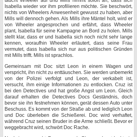
taucht Wheeler auf und Mills nimmt sofort an, dass sich
Isabella wieder vor ihm profilieren möchte. Sie beschwört,
nichts von Wheelers Anwesenheit gewusst zu haben, aber
Mills will dennoch gehen. Als Mills ihre Mäntel holt, wird er
von Wheeler angesprochen und erfährt, dass Wheeler
plant, Isabella für seine Kampagne an Bord zu holen. Mills
stellt klar, dass er und Isabella sich noch nicht sehr lange
kennen, woraufhin Wheeler erläutert, dass seine Frau
vermutet, dass Isabella sich nur aus politischen Gründen
mit Mills trifft. Mills ist sprachlos.
Gemeinsam mit Doc sitzt Leon in einem Wagen und
verspricht, ihn nicht zu enttäuschen. Sie werden unbemerkt
von der Polizei verfolgt und Leon, der verkabelt ist,
versucht, ihm einige Informationen zu entlocken. Cruz ist
bei den Detectives und hat große Angst um Leon. Gleich
darauf erhalten die Detectives Docs Geständnis, doch
bevor sie ihn festnehmen können, gerät dessen Auto unter
Beschuss. Es kommt von der Straße ab und lediglich Leon
und Doc überleben die Schießerei. Doc wird verhaftet,
während Cruz seinen Bruder in die Arme schließt. Bevor er
weggebracht wird, schwört Doc Rache.