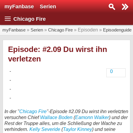
myFanbase
Serien
Serie suchen...
Chicago Fire
Home
SERIEN
myFanbase
»
Serien
»
Chicago Fire
» Episoden »
Episodenguide
Serien
Episode: #2.09 Du wirst ihn
Kolumnen
verletzen
Interviews
0
Veranstaltungen
KULTUR
Specials
SERVICE
In der "
Chicago Fire
"-Episode #2.09 Du wirst ihn verletzten
Gewinnspiele
versuchen Chief
Wallace Boden
(
Eamonn Walker
) und der
Rest der Truppe alles, um die Schließung der Wache zu
Forum
verhindern.
Kelly Severide
(
Taylor Kinney
) und seine