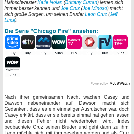
Halbschwester
Katie Nolan
(
Brittany Curran
) lernen sich
immer besser kennen und
bei X
Joe Cruz
(
Joe Minoso
) macht
sich große Sorgen, um seinen Bruder
Leon Cruz
(
Jeff
Lima
).
bei Facebook
Die Serie "Chicago Fire" ansehen:
Kontakt
Nutzungsbedingungen
Datenschutz
Cookie-Einstellungen
Powered by
Impressum
Nach ihrer gemeinsamen Nacht wachen Casey und
Desktop-Ansicht
Dawson nebeneinander auf. Dawson macht sich
Gedanken, dass es ein einmaliger Ausrutscher war, doch
myFanbase
Casey erklärt, dass er sie bereits einmal hat gehen lassen
und diesen Fehler nicht wiederholen wird. Indes
beobachtete Cruz seinen Bruder und geht dann zu ihm.
Leon möchte nicht mit ihm gesehen werden und als Cruz