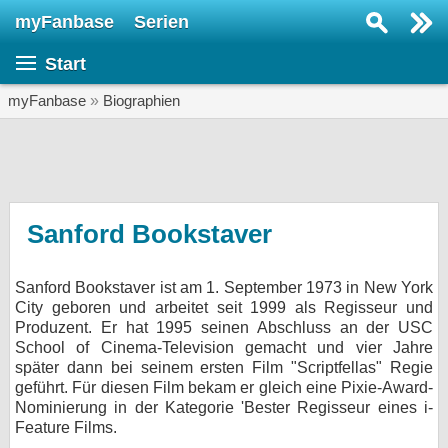
myFanbase
Serien
Serie suchen...
Start
Home
SERIEN
myFanbase
»
Biographien
Serien
Kolumnen
Interviews
Sanford Bookstaver
Veranstaltungen
Sanford Bookstaver ist am 1. September 1973 in New York
KULTUR
City geboren und arbeitet seit 1999 als Regisseur und
Specials
Produzent. Er hat 1995 seinen Abschluss an der USC
School of Cinema-Television gemacht und vier Jahre
SERVICE
später dann bei seinem ersten Film "Scriptfellas" Regie
geführt. Für diesen Film bekam er gleich eine Pixie-Award-
Gewinnspiele
Nominierung in der Kategorie 'Bester Regisseur eines i-
Feature Films.
Forum