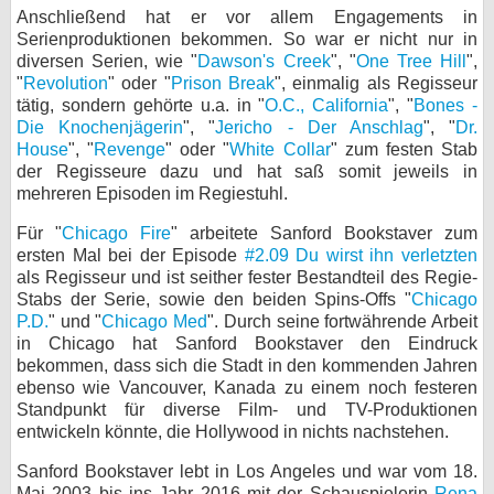
Anschließend hat er vor allem Engagements in
bei X
Serienproduktionen bekommen. So war er nicht nur in
diversen Serien, wie "
Dawson's Creek
", "
One Tree Hill
",
bei Facebook
"
Revolution
" oder "
Prison Break
", einmalig als Regisseur
tätig, sondern gehörte u.a. in "
O.C., California
", "
Bones -
Die Knochenjägerin
", "
Jericho - Der Anschlag
", "
Dr.
House
", "
Revenge
" oder "
Kontakt
White Collar
" zum festen Stab
der Regisseure dazu und hat saß somit jeweils in
mehreren Episoden im Regiestuhl.
Nutzungsbedingungen
Für "
Chicago Fire
" arbeitete Sanford Bookstaver zum
Datenschutz
ersten Mal bei der Episode
#2.09 Du wirst ihn verletzten
als Regisseur und ist seither fester Bestandteil des Regie-
Cookie-Einstellungen
Stabs der Serie, sowie den beiden Spins-Offs "
Chicago
P.D.
" und "
Chicago Med
". Durch seine fortwährende Arbeit
Impressum
in Chicago hat Sanford Bookstaver den Eindruck
bekommen, dass sich die Stadt in den kommenden Jahren
Desktop-Ansicht
ebenso wie Vancouver, Kanada zu einem noch festeren
myFanbase
Standpunkt für diverse Film- und TV-Produktionen
entwickeln könnte, die Hollywood in nichts nachstehen.
Sanford Bookstaver lebt in Los Angeles und war vom 18.
Mai 2003 bis ins Jahr 2016 mit der Schauspielerin
Rena