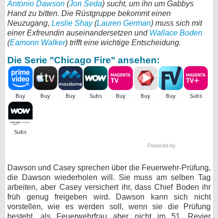
Antonio Dawson
(
Jon Seda
) sucht, um ihn um Gabbys
Hand zu bitten. Die Rüstgruppe bekommt einen
bei X
Neuzugang,
Leslie Shay
(
Lauren German
) muss sich mit
einer Exfreundin auseinandersetzen und
Wallace Boden
bei Facebook
(
Eamonn Walker
) trifft eine wichtige Entscheidung.
Die Serie "Chicago Fire" ansehen:
Kontakt
Nutzungsbedingungen
Datenschutz
Cookie-Einstellungen
Powered by
Impressum
Desktop-Ansicht
Dawson und Casey sprechen über die Feuerwehr-Prüfung,
die Dawson wiederholen will. Sie muss am selben Tag
myFanbase
arbeiten, aber Casey versichert ihr, dass Chief Boden ihr
früh genug freigeben wird. Dawson kann sich nicht
vorstellen, wie es werden soll, wenn sie die Prüfung
besteht, als Feuerwehrfrau aber nicht im 51. Revier