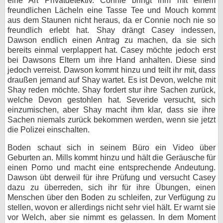
eine Art Privatdetektiv. Connie bringt ihm mit einem
freundlichen Lächeln eine Tasse Tee und Mouch kommt
aus dem Staunen nicht heraus, da er Connie noch nie so
freundlich erlebt hat. Shay drängt Casey indessen,
Dawson endlich einen Antrag zu machen, da sie sich
bereits einmal verplappert hat. Casey möchte jedoch erst
bei Dawsons Eltern um ihre Hand anhalten. Diese sind
jedoch verreist. Dawson kommt hinzu und teilt ihr mit, dass
draußen jemand auf Shay wartet. Es ist Devon, welche mit
Shay reden möchte. Shay fordert stur ihre Sachen zurück,
welche Devon gestohlen hat. Severide versucht, sich
einzumischen, aber Shay macht ihm klar, dass sie ihre
Sachen niemals zurück bekommen werden, wenn sie jetzt
die Polizei einschalten.
Boden schaut sich in seinem Büro ein Video über
Geburten an. Mills kommt hinzu und hält die Geräusche für
einen Porno und macht eine entsprechende Andeutung.
Dawson übt derweil für ihre Prüfung und versucht Casey
dazu zu überreden, sich ihr für ihre Übungen, einen
Menschen über den Boden zu schleifen, zur Verfügung zu
stellen, wovon er allerdings nicht sehr viel hält. Er warnt sie
vor Welch, aber sie nimmt es gelassen. In dem Moment