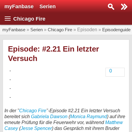
myFanbase
Serien
Serie suchen...
Chicago Fire
Home
SERIEN
myFanbase
»
Serien
»
Chicago Fire
» Episoden »
Episodenguide
Serien
Episode: #2.21 Ein letzter
Kolumnen
Versuch
Interviews
0
Veranstaltungen
KULTUR
Specials
SERVICE
In der "
Chicago Fire
"-Episode #2.21 Ein letzter Versuch
Gewinnspiele
bereitet sich
Gabriela Dawson
(
Monica Raymund
) auf ihre
erneute Prüfung für die Feuerwehr vor, während
Matthew
Forum
Casey
(
Jesse Spencer
) das Gespräch mit ihrem Bruder