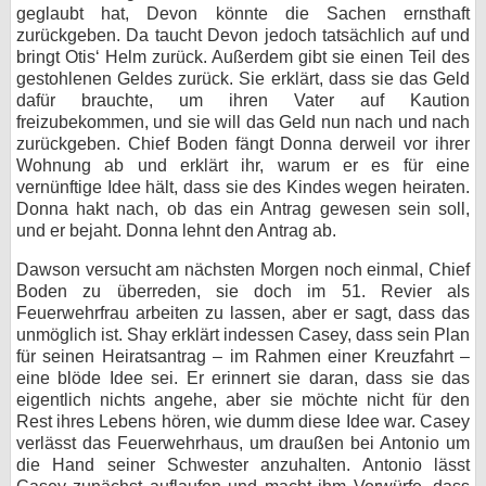
geglaubt hat, Devon könnte die Sachen ernsthaft
zurückgeben. Da taucht Devon jedoch tatsächlich auf und
bringt Otis‘ Helm zurück. Außerdem gibt sie einen Teil des
gestohlenen Geldes zurück. Sie erklärt, dass sie das Geld
dafür brauchte, um ihren Vater auf Kaution
freizubekommen, und sie will das Geld nun nach und nach
zurückgeben. Chief Boden fängt Donna derweil vor ihrer
Wohnung ab und erklärt ihr, warum er es für eine
vernünftige Idee hält, dass sie des Kindes wegen heiraten.
Donna hakt nach, ob das ein Antrag gewesen sein soll,
und er bejaht. Donna lehnt den Antrag ab.
Dawson versucht am nächsten Morgen noch einmal, Chief
Boden zu überreden, sie doch im 51. Revier als
Feuerwehrfrau arbeiten zu lassen, aber er sagt, dass das
unmöglich ist. Shay erklärt indessen Casey, dass sein Plan
für seinen Heiratsantrag – im Rahmen einer Kreuzfahrt –
eine blöde Idee sei. Er erinnert sie daran, dass sie das
eigentlich nichts angehe, aber sie möchte nicht für den
Rest ihres Lebens hören, wie dumm diese Idee war. Casey
verlässt das Feuerwehrhaus, um draußen bei Antonio um
die Hand seiner Schwester anzuhalten. Antonio lässt