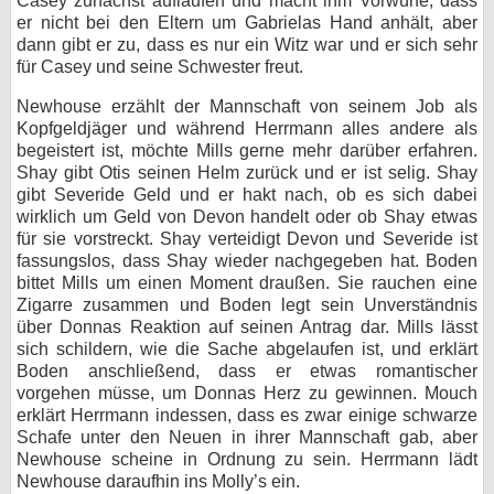
Casey zunächst auflaufen und macht ihm Vorwürfe, dass
er nicht bei den Eltern um Gabrielas Hand anhält, aber
dann gibt er zu, dass es nur ein Witz war und er sich sehr
für Casey und seine Schwester freut.
Newhouse erzählt der Mannschaft von seinem Job als
Kopfgeldjäger und während Herrmann alles andere als
begeistert ist, möchte Mills gerne mehr darüber erfahren.
Shay gibt Otis seinen Helm zurück und er ist selig. Shay
gibt Severide Geld und er hakt nach, ob es sich dabei
wirklich um Geld von Devon handelt oder ob Shay etwas
für sie vorstreckt. Shay verteidigt Devon und Severide ist
fassungslos, dass Shay wieder nachgegeben hat. Boden
bittet Mills um einen Moment draußen. Sie rauchen eine
Zigarre zusammen und Boden legt sein Unverständnis
über Donnas Reaktion auf seinen Antrag dar. Mills lässt
sich schildern, wie die Sache abgelaufen ist, und erklärt
Boden anschließend, dass er etwas romantischer
vorgehen müsse, um Donnas Herz zu gewinnen. Mouch
erklärt Herrmann indessen, dass es zwar einige schwarze
Schafe unter den Neuen in ihrer Mannschaft gab, aber
Newhouse scheine in Ordnung zu sein. Herrmann lädt
Newhouse daraufhin ins Molly’s ein.