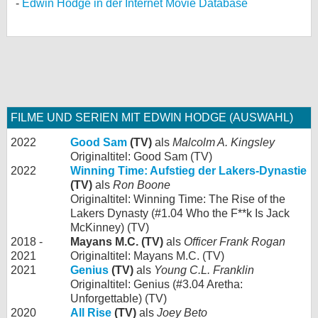
Edwin Hodge in der Internet Movie Database
FILME UND SERIEN MIT EDWIN HODGE (AUSWAHL)
2022
Good Sam
(TV)
als
Malcolm A. Kingsley
Originaltitel: Good Sam (TV)
2022
Winning Time: Aufstieg der Lakers-Dynastie
(TV)
als
Ron Boone
Originaltitel: Winning Time: The Rise of the
Lakers Dynasty (#1.04 Who the F**k Is Jack
McKinney) (TV)
2018 -
Mayans M.C. (TV)
als
Officer Frank Rogan
2021
Originaltitel: Mayans M.C. (TV)
2021
Genius
(TV)
als
Young C.L. Franklin
Originaltitel: Genius (#3.04 Aretha:
Unforgettable) (TV)
2020
All Rise
(TV)
als
Joey Beto