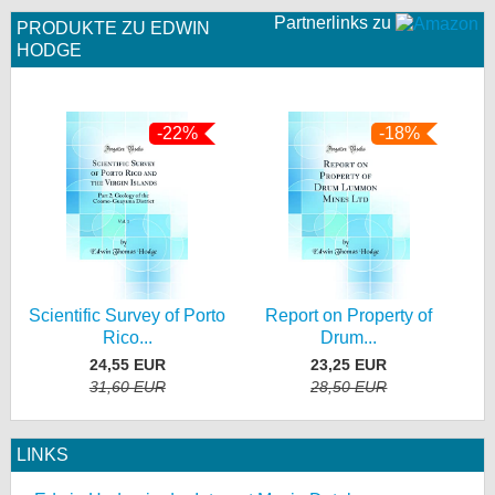
Partnerlinks zu
PRODUKTE ZU EDWIN
HODGE
-22%
-18%
Scientific Survey of Porto
Report on Property of
Rico...
Drum...
24,55 EUR
23,25 EUR
31,60 EUR
28,50 EUR
LINKS