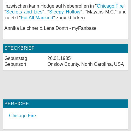
Inzwischen kann Hodge auf Nebenrollen in "
Chicago Fire
",
bei X
"
Secrets and Lies
", "
Sleepy Hollow
", "Mayans M.C." und
zuletzt "
For All Mankind
" zurückblicken.
bei Facebook
Annika Leichner & Lena Donth - myFanbase
Kontakt
STECKBRIEF
Nutzungsbedingungen
Geburtstag
26.01.1985
Geburtsort
Onslow County, North Carolina, USA
Datenschutz
Cookie-Einstellungen
Impressum
Desktop-Ansicht
BEREICHE
myFanbase
Chicago Fire