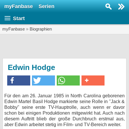
myFanbase
Serien
Serie suchen...
Start
Home
SERIEN
myFanbase
»
Biographien
Serien
Kolumnen
Interviews
Edwin Hodge
Veranstaltungen
KULTUR
Specials
Für den am 26. Januar 1985 in North Carolina geborenen
Edwin Martel Basil Hodge markierte seine Rolle in "Jack &
SERVICE
Bobby" seine erste TV-Hauptrolle, auch wenn er davor
Gewinnspiele
schon bei einigen Produktionen mitgewirkt hat. Auch nach
diesem Auftritt blieb der große Durchbruch erstmal aus,
aber Edwin arbeitet stetig im Film- und TV-Bereich weiter.
Forum