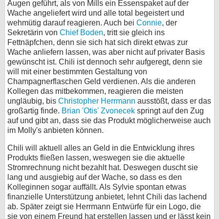
Augen geführt, als von Mills ein Essenspaket auf der
Wache angeliefert wird und alle total begeistert und
wehmütig darauf reagieren. Auch bei
Connie
, der
Sekretärin von
Chief Boden
, tritt sie gleich ins
Fettnäpfchen, denn sie sich hat sich direkt etwas zur
Wache anliefern lassen, was aber nicht auf privater Basis
gewünscht ist. Chili ist dennoch sehr aufgeregt, denn sie
will mit einer bestimmten Gestaltung von
Champagnerflaschen Geld verdienen. Als die anderen
Kollegen das mitbekommen, reagieren die meisten
ungläubig, bis
Christopher Herrmann
ausstößt, dass er das
großartig finde.
Brian 'Otis' Zvonecek
springt auf den Zug
auf und gibt an, dass sie das Produkt möglicherweise auch
im Molly's anbieten können.
Chili will aktuell alles an Geld in die Entwicklung ihres
Produkts fließen lassen, weswegen sie die aktuelle
Stromrechnung nicht bezahlt hat. Deswegen duscht sie
lang und ausgiebig auf der Wache, so dass es den
Kolleginnen sogar auffällt. Als Sylvie spontan etwas
finanzielle Unterstützung anbietet, lehnt Chili das lachend
ab. Später zeigt sie Herrmann Entwürfe für ein Logo, die
sie von einem Freund hat erstellen lassen und er lässt kein