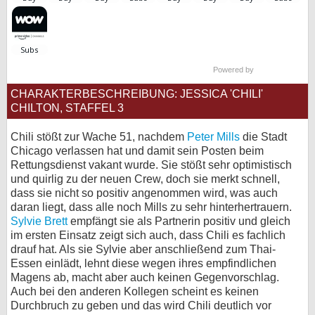
bei X
bei Facebook
Powered by
CHARAKTERBESCHREIBUNG: JESSICA 'CHILI'
Kontakt
CHILTON, STAFFEL 3
Nutzungsbedingungen
Chili stößt zur Wache 51, nachdem
Peter Mills
die Stadt
Chicago verlassen hat und damit sein Posten beim
Datenschutz
Rettungsdienst vakant wurde. Sie stößt sehr optimistisch
und quirlig zu der neuen Crew, doch sie merkt schnell,
Cookie-Einstellungen
dass sie nicht so positiv angenommen wird, was auch
daran liegt, dass alle noch Mills zu sehr hinterhertrauern.
Impressum
Sylvie Brett
empfängt sie als Partnerin positiv und gleich
im ersten Einsatz zeigt sich auch, dass Chili es fachlich
Desktop-Ansicht
drauf hat. Als sie Sylvie aber anschließend zum Thai-
myFanbase
Essen einlädt, lehnt diese wegen ihres empfindlichen
Magens ab, macht aber auch keinen Gegenvorschlag.
Auch bei den anderen Kollegen scheint es keinen
Durchbruch zu geben und das wird Chili deutlich vor