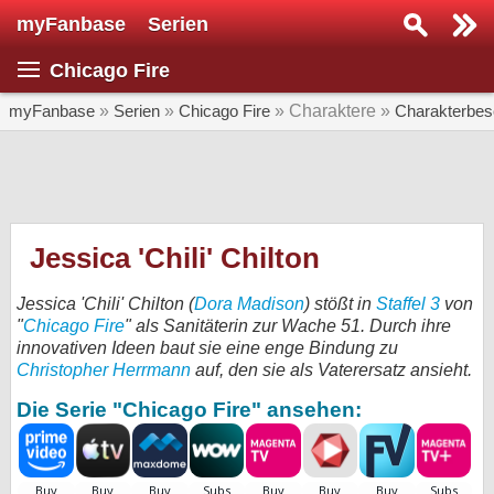
myFanbase
Serien
Serie suchen...
Chicago Fire
Home
SERIEN
myFanbase
»
Serien
»
Chicago Fire
» Charaktere »
Charakterbes
Serien
Kolumnen
Interviews
Jessica 'Chili' Chilton
Veranstaltungen
Jessica 'Chili' Chilton (
Dora Madison
) stößt in
Staffel 3
von
KULTUR
"
Chicago Fire
" als Sanitäterin zur Wache 51. Durch ihre
innovativen Ideen baut sie eine enge Bindung zu
Specials
Christopher Herrmann
auf, den sie als Vaterersatz ansieht.
SERVICE
Die Serie "Chicago Fire" ansehen:
Gewinnspiele
Forum