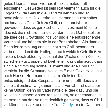
gutes Haar an ihnen, weil sie ihm zu amateurhaft
erscheinen. Deswegen ist sein Rat vielmehr, auch für die
Logoentwürfe Geld in die Hand zu nehmen und so
professionelle Hilfe zu erhalten. Herrmann sucht später
nochmal das Gespräch zu Chili, denn ihm ist klar
geworden, dass es ganz schön viel Investment für eine
Idee ist, die nicht zum Erfolg verdammt ist. Daher stellt er
die Idee des Crowdfundings vor und eine entsprechende
Veranstaltung können sie in der Bar abhalten. Als dann die
Spendensammlung ansteht, hat sich Chili besonders
vorbereitet, damit die Kollegen auch wirklich Geld fließen
lassen. Doch aktuell gibt es auf der Wache einen Konflikt
zwischen Rüsttruppe und Drehleiter, was dafür sorgt, dass
sich die Stimmung schnell aufheizt und ehe Chili sich
versieht, ist die Stimmung völlig im Eimer. Geknickt eilt sie
nach Hause. Herrmann sucht am nächsten Tag
entschuldigend das Gespräch zu ihr und hofft, dass sie
vielleicht erstmal langsamer macht. Für Chili ist das aber
keine Option, denn ihr Vater hatte die Idee dazu und sie
will das in seinem Andenken schaffen, da er gestorben ist.
Herrmann hat das so nachdenklich gemacht, dass er Chili
verkündet, dass er und seine Frau
Cindy
ihr ein Darlehen