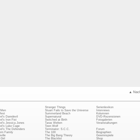
▲ Nac
Stranger Things
Serienlexikon
 Men
Stuart Fails to Save the Universe
Interviews
fest
Summerland Beach
Kolumnen
el's Daredevil
Supernatural
DVD-Rezensionen
el's Iron Fist
Switched at Birth
Fotogalerien
el's Jessica Jones
Taras Welten
Veranstaltungen
el's Luke Cage
Teen Wolf
el's The Defenders
Terminator: S.C.C.
Forum
rn Family
The 100
Biographien
ville
The Big Bang Theory
Gewinnspiele
Girl
The Blacklist
Shop