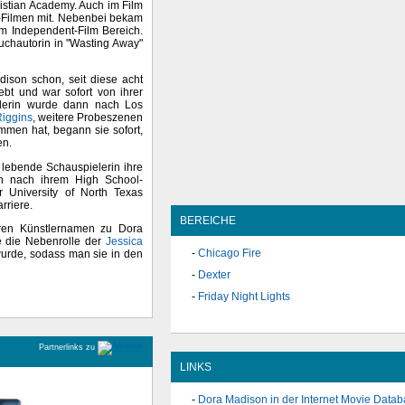
istian Academy. Auch im Film
t-Filmen mit. Nebenbei bekam
im Independent-Film Bereich.
uchautorin in "Wasting Away"
dison schon, seit diese acht
lebt und war sofort von ihrer
lerin wurde dann nach Los
Riggins
, weitere Probeszenen
ommen hat, begann sie sofort,
en.
as lebende Schauspielerin ihre
ich nach ihrem High School-
University of North Texas
rriere.
BEREICHE
hren Künstlernamen zu Dora
ie die Nebenrolle der
Jessica
Chicago Fire
 wurde, sodass man sie in den
Dexter
Friday Night Lights
Partnerlinks zu
LINKS
Dora Madison in der Internet Movie Data