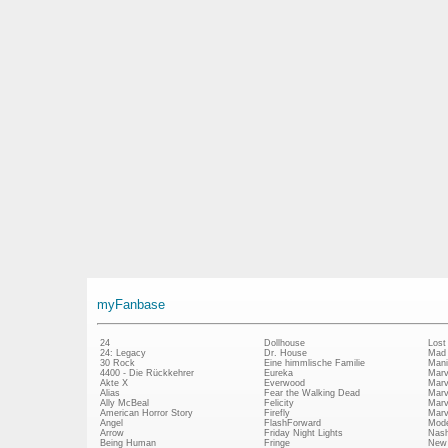
myFanbase
24
Dollhouse
Lost
24: Legacy
Dr. House
Mad
30 Rock
Eine himmlische Familie
Mani
4400 - Die Rückkehrer
Eureka
Marv
Akte X
Everwood
Marv
Alias
Fear the Walking Dead
Marv
Ally McBeal
Felicity
Marv
American Horror Story
Firefly
Marv
Angel
FlashForward
Mode
Arrow
Friday Night Lights
Nash
Being Human
Fringe
New 