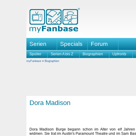
Serien
Specials
Forum
Spoiler
Serien A bis Z
Biographien
Upfronts
myFanbase
»
Biographien
Dora Madison
Dora Madison Burge begann schon im Alter von elf Jahren 
widmen. Sie trat im Austin's Paramount Theatre und im Sam Ba