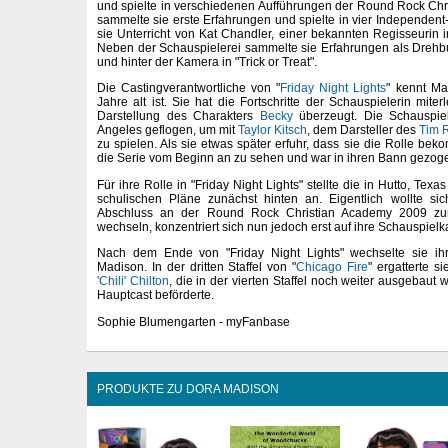
und spielte in verschiedenen Aufführungen der Round Rock Chr
sammelte sie erste Erfahrungen und spielte in vier Independen
sie Unterricht von Kat Chandler, einer bekannten Regisseurin 
Neben der Schauspielerei sammelte sie Erfahrungen als Drehb
und hinter der Kamera in "Trick or Treat".
Die Castingverantwortliche von "
Friday Night Lights
" kennt Ma
Jahre alt ist. Sie hat die Fortschritte der Schauspielerin miter
Darstellung des Charakters
Becky
überzeugt. Die Schauspie
Angeles geflogen, um mit
Taylor Kitsch
, dem Darsteller des
Tim 
zu spielen. Als sie etwas später erfuhr, dass sie die Rolle bek
die Serie vom Beginn an zu sehen und war in ihren Bann gezog
Für ihre Rolle in "Friday Night Lights" stellte die in Hutto, Tex
schulischen Pläne zunächst hinten an. Eigentlich wollte s
Abschluss an der Round Rock Christian Academy 2009 zur 
wechseln, konzentriert sich nun jedoch erst auf ihre Schauspielka
Nach dem Ende von "Friday Night Lights" wechselte sie i
Madison. In der dritten Staffel von "
Chicago Fire
" ergatterte s
'Chili' Chilton
, die in der vierten Staffel noch weiter ausgebaut
Hauptcast beförderte.
Sophie Blumengarten - myFanbase
PRODUKTE ZU DORA MADISON