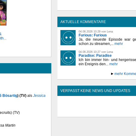
AKTUELLE KOMMENTARE
04.08.2026 10:29 von Lena
&
Furious: Furious
th...
Ja, die neueste Episode war ge
schon zu streamen,...
mehr
04.08.2026 10:27 von Lena
Paradise: Paradise
Ich bin immer hin- und hergeriss
ein Ereignis den...
mehr
mehr Komme
VERPASST KEINE NEWS UND UPDATES
5 Bösartig
) (TV)
als
Jessica
ecruits) (TV)
ssa Martin