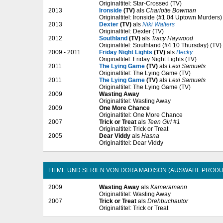
Originaltitel: Star-Crossed (TV)
2013
Ironside
(TV)
als
Charlotte Bowman
Originaltitel: Ironside (#1.04 Uptown Murders)
2013
Dexter
(TV)
als
Niki Walters
Originaltitel: Dexter (TV)
2012
Southland
(TV)
als
Tracy Haywood
Originaltitel: Southland (#4.10 Thursday) (TV)
2009 - 2011
Friday Night Lights
(TV)
als
Becky
Originaltitel: Friday Night Lights (TV)
2011
The Lying Game
(TV)
als
Lexi Samuels
Originaltitel: The Lying Game (TV)
2011
The Lying Game
(TV)
als
Lexi Samuels
Originaltitel: The Lying Game (TV)
2009
Wasting Away
Originaltitel: Wasting Away
2009
One More Chance
Originaltitel: One More Chance
2007
Trick or Treat
als
Teen Girl #1
Originaltitel: Trick or Treat
2005
Dear Viddy
als
Hasna
Originaltitel: Dear Viddy
FILME UND SERIEN VON DORA MADISON (AUSWAHL PRODU
2009
Wasting Away
als
Kameramann
Originaltitel: Wasting Away
2007
Trick or Treat
als
Drehbuchautor
Originaltitel: Trick or Treat