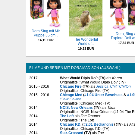
Dora Sing mit Mir
Dora, Sing 
Puppe 35 cm...
Explore Doll wi
The Wonderful
14,11 EUR
17,34 EUR
World of...
19,33 EUR
FILME UND SERIEN MIT DORA MADISON (AUSWAHL)
2017
What Would Diplo Do? (TV)
als
Karen
Originaltitel: What Would Diplo Do? (TV)
2015 - 2016
Chicago Fire
(TV)
als
Jessica 'Chili' Chilton
Originaltitel: Chicago Fire (TV)
2015 - 2016
Chicago Med
(
#1.04 Unter Beschuss
&
#1.0
'Chili' Chilton
Originaltitel: Chicago Med (TV)
2014
NCIS: New Orleans
(TV)
als
Tilda
Originaltitel: NCIS: New Orleans (#1.04 The R
2014
The Loft
als
Zoe Trauner
Originaltitel: The Loft
2014
Chicago P.D.
(
#2.01 Bedrängnis
) (TV)
als
Ali
Originaltitel: Chicago P.D. (TV)
2014
Star-Crossed
(TV)
als
Zoe