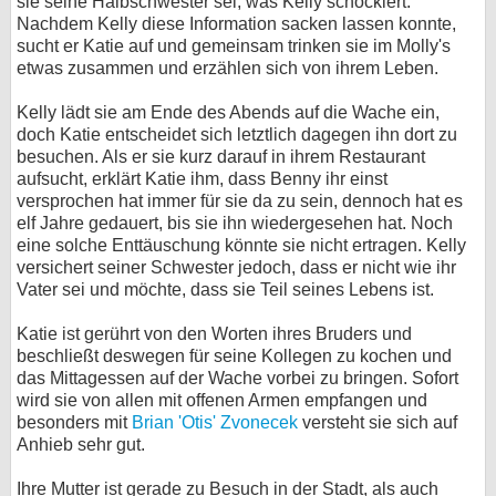
sie seine Halbschwester sei, was Kelly schockiert.
Nachdem Kelly diese Information sacken lassen konnte,
sucht er Katie auf und gemeinsam trinken sie im Molly's
etwas zusammen und erzählen sich von ihrem Leben.
Kelly lädt sie am Ende des Abends auf die Wache ein,
doch Katie entscheidet sich letztlich dagegen ihn dort zu
besuchen. Als er sie kurz darauf in ihrem Restaurant
aufsucht, erklärt Katie ihm, dass Benny ihr einst
versprochen hat immer für sie da zu sein, dennoch hat es
elf Jahre gedauert, bis sie ihn wiedergesehen hat. Noch
eine solche Enttäuschung könnte sie nicht ertragen. Kelly
versichert seiner Schwester jedoch, dass er nicht wie ihr
Vater sei und möchte, dass sie Teil seines Lebens ist.
Katie ist gerührt von den Worten ihres Bruders und
beschließt deswegen für seine Kollegen zu kochen und
das Mittagessen auf der Wache vorbei zu bringen. Sofort
wird sie von allen mit offenen Armen empfangen und
besonders mit
Brian 'Otis' Zvonecek
versteht sie sich auf
Anhieb sehr gut.
Ihre Mutter ist gerade zu Besuch in der Stadt, als auch