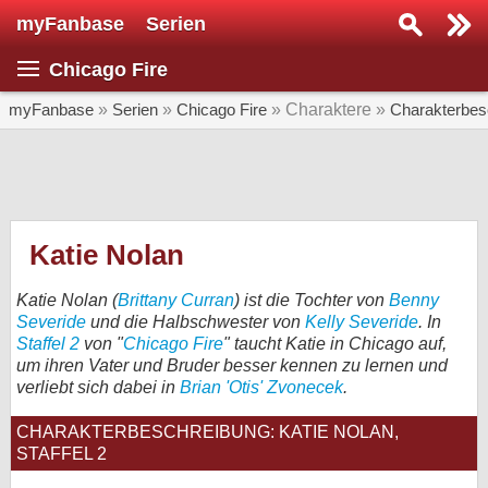
myFanbase
Serien
Serie suchen...
Chicago Fire
Home
SERIEN
myFanbase
»
Serien
»
Chicago Fire
» Charaktere »
Charakterbes
Serien
Kolumnen
Interviews
Katie Nolan
Veranstaltungen
Katie Nolan (
Brittany Curran
) ist die Tochter von
Benny
KULTUR
Severide
und die Halbschwester von
Kelly Severide
. In
Staffel 2
von "
Chicago Fire
" taucht Katie in Chicago auf,
Specials
um ihren Vater und Bruder besser kennen zu lernen und
verliebt sich dabei in
Brian 'Otis' Zvonecek
.
SERVICE
Gewinnspiele
CHARAKTERBESCHREIBUNG: KATIE NOLAN,
STAFFEL 2
Forum