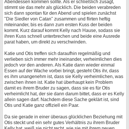
Abendessen kommen sollte. Als er schließlich zusagt,
stimmt sie das mehr als glücklich. Die beiden verabreden
sich dann spontan für den Abend und spielen zunächst
"Die Siedler von Catan" zusammen und flirten heftig
miteinander, bis es dann zum ersten Kuss der beiden
kommt. Kurz darauf kommt Kelly nach Hause, sodass sie
ihren Kuss schnell unterbrechen und beide eine Ausrede
parat haben, um direkt zu verschwinden.
Katie und Otis treffen sich daraufhin regelmäßig und
verlieben sich immer mehr ineinander, verheimlichen dies
jedoch vor den anderen. Als Katie dann wieder einmal
Essen auf der Wache vorbei bringt, gesteht Otis ihr, dass
es ihm unangenehm ist, dass sie Kelly verheimlichen, was
zwischen ihnen ist. Katie hat überhaupt kein Problem
damit es ihrem Bruder zu sagen, dass sie es für Otis
verheimlicht hat, der sie dann darum bittet, dass er es Kelly
allein sagen darf. Nachdem diese Sache geklärt ist, sind
Otis und Katie ganz offiziell ein Paar.
Da sie gerade in einer überaus glücklichen Beziehung mit
Otis steckt und ein sehr gutes Verhältnis zu ihrem Bruder
Kelly hat, weiß sie nicht recht, wie sie mit ihrem neuen