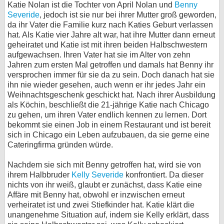
Katie Nolan ist die Tochter von April Nolan und
Benny
bei X
Severide
, jedoch ist sie nur bei ihrer Mutter groß geworden,
da ihr Vater die Familie kurz nach Katies Geburt verlassen
hat. Als Katie vier Jahre alt war, hat ihre Mutter dann erneut
bei Facebook
geheiratet und Katie ist mit ihren beiden Halbschwestern
aufgewachsen. Ihren Vater hat sie im Alter von zehn
Jahren zum ersten Mal getroffen und damals hat Benny ihr
Kontakt
versprochen immer für sie da zu sein. Doch danach hat sie
ihn nie wieder gesehen, auch wenn er ihr jedes Jahr ein
Nutzungsbedingungen
Weihnachtsgeschenk geschickt hat. Nach ihrer Ausbildung
als Köchin, beschließt die 21-jährige Katie nach Chicago
Datenschutz
zu gehen, um ihren Vater endlich kennen zu lernen. Dort
bekommt sie einen Job in einem Restaurant und ist bereit
Cookie-Einstellungen
sich in Chicago ein Leben aufzubauen, da sie gerne eine
Cateringfirma gründen würde.
Impressum
Nachdem sie sich mit Benny getroffen hat, wird sie von
Desktop-Ansicht
ihrem Halbbruder
Kelly Severide
konfrontiert. Da dieser
myFanbase
nichts von ihr weiß, glaubt er zunächst, dass Katie eine
Affäre mit Benny hat, obwohl er inzwischen erneut
verheiratet ist und zwei Stiefkinder hat. Katie klärt die
unangenehme Situation auf, indem sie Kelly erklärt, dass