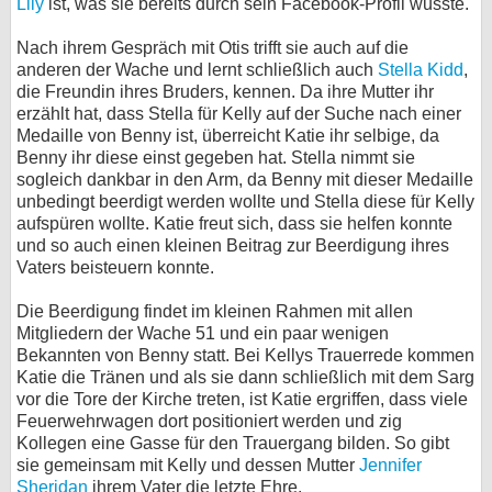
Lily
ist, was sie bereits durch sein Facebook-Profil wusste.
Nach ihrem Gespräch mit Otis trifft sie auch auf die
anderen der Wache und lernt schließlich auch
Stella Kidd
,
die Freundin ihres Bruders, kennen. Da ihre Mutter ihr
erzählt hat, dass Stella für Kelly auf der Suche nach einer
Medaille von Benny ist, überreicht Katie ihr selbige, da
Benny ihr diese einst gegeben hat. Stella nimmt sie
sogleich dankbar in den Arm, da Benny mit dieser Medaille
unbedingt beerdigt werden wollte und Stella diese für Kelly
aufspüren wollte. Katie freut sich, dass sie helfen konnte
und so auch einen kleinen Beitrag zur Beerdigung ihres
Vaters beisteuern konnte.
Die Beerdigung findet im kleinen Rahmen mit allen
Mitgliedern der Wache 51 und ein paar wenigen
Bekannten von Benny statt. Bei Kellys Trauerrede kommen
Katie die Tränen und als sie dann schließlich mit dem Sarg
vor die Tore der Kirche treten, ist Katie ergriffen, dass viele
Feuerwehrwagen dort positioniert werden und zig
Kollegen eine Gasse für den Trauergang bilden. So gibt
sie gemeinsam mit Kelly und dessen Mutter
Jennifer
Sheridan
ihrem Vater die letzte Ehre.