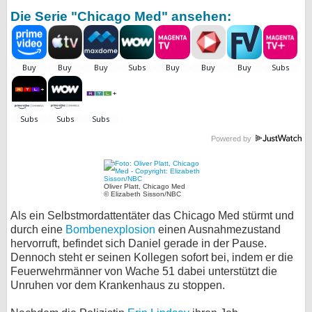
Die Serie "Chicago Med" ansehen:
bei X
bei Facebook
Kontakt
Nutzungsbedingungen
Powered by
Datenschutz
Cookie-Einstellungen
Oliver Platt, Chicago Med
© Elizabeth Sisson/NBC
Impressum
Als ein Selbstmordattentäter das Chicago Med stürmt und
durch eine
Bombenexplosion
einen Ausnahmezustand
Desktop-Ansicht
hervorruft, befindet sich Daniel gerade in der Pause.
myFanbase
Dennoch steht er seinen Kollegen sofort bei, indem er die
Feuerwehrmänner von Wache 51 dabei unterstützt die
Unruhen vor dem Krankenhaus zu stoppen.