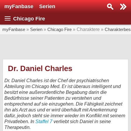
myFanbase
Serien
Serie suchen...
Chicago Fire
Home
SERIEN
myFanbase
»
Serien
»
Chicago Fire
» Charaktere »
Charakterbes
Serien
Kolumnen
Interviews
Dr. Daniel Charles
Veranstaltungen
Dr. Daniel Charles ist der Chef der psychiatrischen
KULTUR
Abteilung im Chicago Med. Er ist überaus intelligent und
besitzt eine außerordentliche Begabung darin die
Specials
Bedürfnisse seiner Patienten zu verstehen und
entsprechend auf sie einzugehen. Die Fähigkeit zeichnet
SERVICE
ihn als Arzt aus und er wird überhäuft mit Anerkennung
Gewinnspiele
dafür, jedoch steht sie immer wieder im Konflikt mit seinem
Privatleben. In
Staffel 7
verliebt sich Daniel in seine
Forum
Therapeutin.