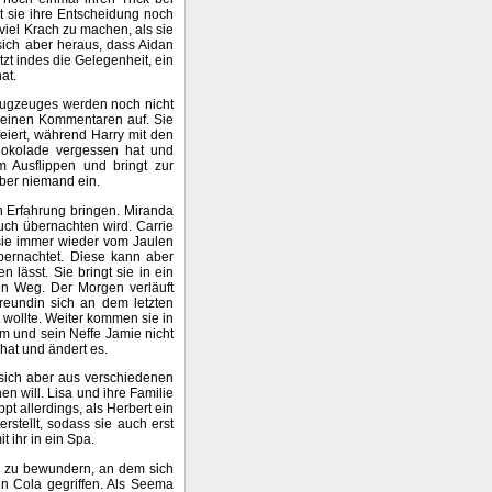
kt sie ihre Entscheidung noch
 viel Krach zu machen, als sie
sich aber heraus, dass Aidan
utzt indes die Gelegenheit, ein
at.
Flugzeuges werden noch nicht
 seinen Kommentaren auf. Sie
eiert, während Harry mit den
chokolade vergessen hat und
m Ausflippen und bringt zur
aber niemand ein.
n Erfahrung bringen. Miranda
auch übernachten wird. Carrie
d sie immer wieder vom Jaulen
bernachtet. Diese kann aber
 lässt. Sie bringt sie in ein
en Weg. Der Morgen verläuft
reundin sich an dem letzten
 wollte. Weiter kommen sie in
am und sein Neffe Jamie nicht
hat und ändert es.
 sich aber aus verschiedenen
n will. Lisa und ihre Familie
t allerdings, als Herbert ein
rstellt, sodass sie auch erst
it ihr in ein Spa.
a zu bewundern, an dem sich
en Cola gegriffen. Als Seema