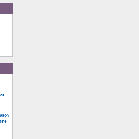
 zu
Mason
mine