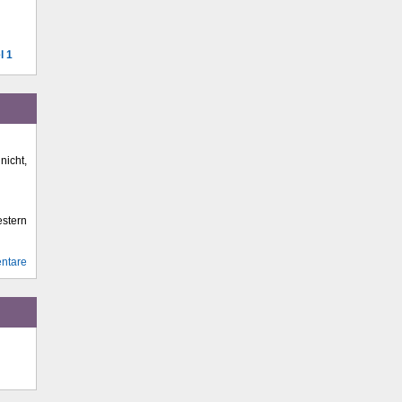
l 1
icht,
stern
ntare