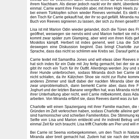
ihrem Nachbarn. Als dieser jedoch nackt vor ihr steht, überden
einmal. Carrie warnt ihre Freundin aber, mit ihren High Heels zu
bei einem Türklopfen schon wieder Reeves vermutet. Es stellt 
den Tisch für Carrie gekauft hat, der ihr so gut gefällt. Miranda n
Buch von Reeves signieren zu lassen, der sich zu ihnen gesellt h
Lisa ist mit Marion Odin wieder gelandet, doch die Türen des 
geöffnet, weswegen sie nervös wird und Marion heitert sie mit
kommt zwar später zum Glamping, aber wird von ihren Kids gef
Moskitos kämpft. Herbert ist indes genervt, weil Lisa die S
deswegen eine Diskussion beginnt. Das bringt Charlotte zu
Sprache, dass das nicht so schlimm wie Krebs sei. Darauf geht 
Carrie textet mit Samantha Jones und will etwas über Reeves i
hat sich indes für ein Date mit Joy fertig gemacht, bei der sie 
gibt ihr noch ein Tuch für ihr Outfit. Allerdings werden Joy un
ihrer Hunde unterbrochen, sodass Miranda doch bei Carrie ü
nicht schlafen, da ihr Kätzchen Shoe sie nicht zur Ruhe kommen
anderes Zimmer und läuft dabei der nackten Miranda über d
zwar unproblematisch, dann bemerkt Carrie aber, dass ihre F
Joghurt und der letzten Banane vergriffen hat, was Miranda nicht
ihrer Unterhaltung aber nicht, weil Carrie mitbekommt, dass Ad
arbeiten. Von Miranda erfährt sie, dass Reeves damit was zu tun 
Charlotte will einen Spaziergang mit ihrer Familie machen, die
Gründen im Zelt verkrochen haben, sodass Charlotte alleine gehe
sind harmonischer und schießen Familienfotos. Die Stimmung kipp
Selfie von Lisa und Marion entdeckt und ihr indirekt Betrug unte
einmal Zeit für sich braucht. Lisa trifft Charlotte am Pier und will m
Bei Carrie ist Seema vorbeigekommen, um den Tisch in Natur
Miranda aber breit gemacht hat. Zudem hat sie nach der letzt