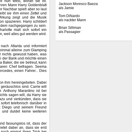
ie nun weiß, woran sie ist.
Jackson Moresco Baeza
 ihren Mann Harry Goldenblatt
als Jamie
hr Nachbar spielt aber so laut
eibt sie ihm einen Zettel und
Tom DiNardo
Wirkung zeigt und die Musik
als nackter Mann
on spazieren. Harry schildert
t, dem nachgegangen zu sein.
Brian Silliman
harlotte malt sich sofort ein
als Passagier
, weil alles gut werden wird.
ach Atlanta und informiert
 einmal alleine zum Glamping
r nichts gewusst haben, was
ei der Bank und möchte einen
a Baker, die sie betreut, kann
tbaren Chef befragen. Seema
rcedes, einen Fahrer... Dies
von ihm hereingebeten. Dabei
 geräuschlos sind. Carrie will
r. Anthony Marantino ist bei
ichts sagen will, da Harry sie
azu und verkünden, dass sie
sofort telefonisch darüber in
mit Diego und seinem Freund
t und duldet keine weiteren
und fassungslos ist, dass der
etet dabei an, dass sie erst
 noch einmal ihren Trick bei