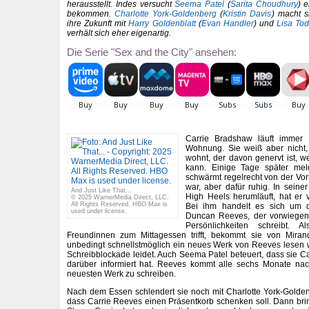
herausstellt. Indes versucht
Seema Patel
(
Sarita Choudhury
) 
bekommen.
Charlotte York-Goldenberg
(
Kristin Davis
) macht 
ihre Zukunft mit
Harry Goldenblatt
(
Evan Handler
) und
Lisa To
verhält sich eher eigenartig.
Die Serie "Sex and the City" ansehen:
Carrie Bradshaw läuft immer 
Wohnung. Sie weiß aber nicht,
wohnt, der davon genervt ist, we
kann. Einige Tage später mel
schwärmt regelrecht von der Vorm
war, aber dafür ruhig. In seine
And Just Like That...
High Heels herumläuft, hat er v
© 2025 WarnerMedia Direct, LLC.
All Rights Reserved. HBO Max is
Bei ihm handelt es sich um de
used under license.
Duncan Reeves, der vorwiegen
Persönlichkeiten schreibt. 
Freundinnen zum Mittagessen trifft, bekommt sie von Mir
unbedingt schnellstmöglich ein neues Werk von Reeves lesen wi
Schreibblockade leidet. Auch Seema Patel beteuert, dass sie 
darüber informiert hat. Reeves kommt alle sechs Monate n
neuesten Werk zu schreiben.
Nach dem Essen schlendert sie noch mit Charlotte York-Goldenbl
dass Carrie Reeves einen Präsentkorb schenken soll. Dann brin