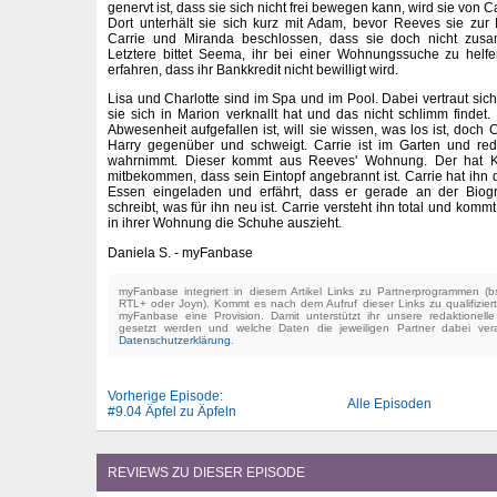
genervt ist, dass sie sich nicht frei bewegen kann, wird sie von 
Dort unterhält sie sich kurz mit Adam, bevor Reeves sie zu
Carrie und Miranda beschlossen, dass sie doch nicht z
Letztere bittet Seema, ihr bei einer Wohnungssuche zu helf
erfahren, dass ihr Bankkredit nicht bewilligt wird.
Lisa und Charlotte sind im Spa und im Pool. Dabei vertraut sich
sie sich in Marion verknallt hat und das nicht schlimm findet.
Abwesenheit aufgefallen ist, will sie wissen, was los ist, doch 
Harry gegenüber und schweigt. Carrie ist im Garten und re
wahrnimmt. Dieser kommt aus Reeves' Wohnung. Der hat Ko
mitbekommen, dass sein Eintopf angebrannt ist. Carrie hat ihn 
Essen eingeladen und erfährt, dass er gerade an der Biogr
schreibt, was für ihn neu ist. Carrie versteht ihn total und kom
in ihrer Wohnung die Schuhe auszieht.
Daniela S. - myFanbase
myFanbase integriert in diesem Artikel Links zu Partnerprogrammen 
RTL+ oder Joyn). Kommt es nach dem Aufruf dieser Links zu qualifizier
myFanbase eine Provision. Damit unterstützt ihr unsere redaktionell
gesetzt werden und welche Daten die jeweiligen Partner dabei verar
Datenschutzerklärung
.
Vorherige Episode:
Alle Episoden
#9.04 Äpfel zu Äpfeln
REVIEWS ZU DIESER EPISODE