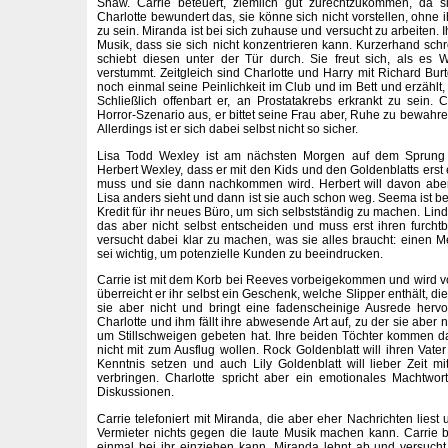
Shaw. Carrie beteuert, ziemlich gut zurechtzukommen, da s
Charlotte bewundert das, sie könne sich nicht vorstellen, ohne
zu sein. Miranda ist bei sich zuhause und versucht zu arbeiten. I
Musik, dass sie sich nicht konzentrieren kann. Kurzerhand schr
schiebt diesen unter der Tür durch. Sie freut sich, als es 
verstummt. Zeitgleich sind Charlotte und Harry mit Richard Burt
noch einmal seine Peinlichkeit im Club und im Bett und erzähl
Schließlich offenbart er, an Prostatakrebs erkrankt zu sein. C
Horror-Szenario aus, er bittet seine Frau aber, Ruhe zu bewahren
Allerdings ist er sich dabei selbst nicht so sicher.
Lisa Todd Wexley ist am nächsten Morgen auf dem Sprung n
Herbert Wexley, dass er mit den Kids und den Goldenblatts erst
muss und sie dann nachkommen wird. Herbert will davon abe
Lisa anders sieht und dann ist sie auch schon weg. Seema ist b
Kredit für ihr neues Büro, um sich selbstständig zu machen. Lind
das aber nicht selbst entscheiden und muss erst ihren furch
versucht dabei klar zu machen, was sie alles braucht: einen Me
sei wichtig, um potenzielle Kunden zu beeindrucken.
Carrie ist mit dem Korb bei Reeves vorbeigekommen und wird 
überreicht er ihr selbst ein Geschenk, welche Slipper enthält, die
sie aber nicht und bringt eine fadenscheinige Ausrede hervo
Charlotte und ihm fällt ihre abwesende Art auf, zu der sie aber n
um Stillschweigen gebeten hat. Ihre beiden Töchter kommen d
nicht mit zum Ausflug wollen. Rock Goldenblatt will ihren Vater 
Kenntnis setzen und auch Lily Goldenblatt will lieber Zeit 
verbringen. Charlotte spricht aber ein emotionales Machtwor
Diskussionen.
Carrie telefoniert mit Miranda, die aber eher Nachrichten liest 
Vermieter nichts gegen die laute Musik machen kann. Carrie bi
einmal bei ihr einziehen kann. Miranda lehnt ab und versucht