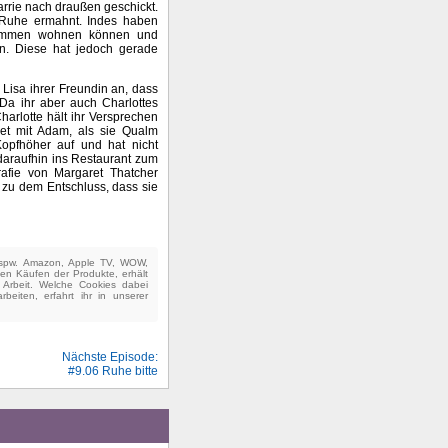
Carrie nach draußen geschickt.
r Ruhe ermahnt. Indes haben
usammen wohnen können und
en. Diese hat jedoch gerade
 Lisa ihrer Freundin an, dass
 Da ihr aber auch Charlottes
Charlotte hält ihr Versprechen
det mit Adam, als sie Qualm
pfhöher auf und hat nicht
daraufhin ins Restaurant zum
afie von Margaret Thatcher
mt zu dem Entschluss, dass sie
(bspw. Amazon, Apple TV, WOW,
ten Käufen der Produkte, erhält
e Arbeit. Welche Cookies dabei
beiten, erfahrt ihr in unserer
Nächste Episode:
#9.06 Ruhe bitte