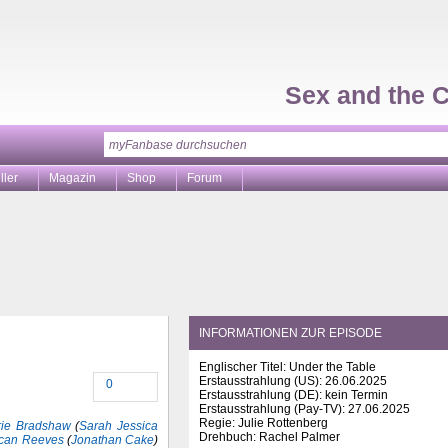
Sex and the C
ller
Magazin
Shop
Forum
INFORMATIONEN ZUR EPISODE
Englischer Titel: Under the Table
Erstausstrahlung (
US
): 26.06.2025
0
Erstausstrahlung (
DE
): kein Termin
Erstausstrahlung (Pay-TV): 27.06.2025
Regie: Julie Rottenberg
rie Bradshaw
(
Sarah Jessica
Drehbuch: Rachel Palmer
can Reeves
(
Jonathan Cake
)