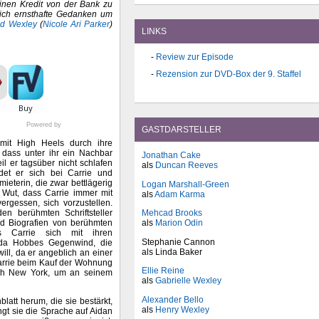
einen Kredit von der Bank zu
sich ernsthafte Gedanken um
dd Wexley
(
Nicole Ari Parker
)
LINKS
Review zur Episode
Rezension zur DVD-Box der 9. Staffel
Powered by
GASTDARSTELLER
mit High Heels durch ihre
 dass unter ihr ein Nachbar
Jonathan Cake
il er tagsüber nicht schlafen
als
Duncan Reeves
det er sich bei Carrie und
ieterin, die zwar bettlägerig
Logan Marshall-Green
r Wut, dass Carrie immer mit
als
Adam Karma
ergessen, sich vorzustellen.
n berühmten Schriftsteller
Mehcad Brooks
d Biografien von berühmten
als
Marion Odin
Als Carrie sich mit ihren
Stephanie Cannon
anda Hobbes Gegenwind, die
als Linda Baker
ll, da er angeblich an einer
Carrie beim Kauf der Wohnung
Ellie Reine
ach New York, um an seinem
als
Gabrielle Wexley
Alexander Bello
att herum, die sie bestärkt,
als
Henry Wexley
gt sie die Sprache auf Aidan