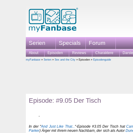
Serien
Specials
Forum
About
Episoden
Reviews
Charaktere
Darste
myFanbase
»
Serien
»
Sex and the City
» Episoden »
Episodenguide
Episode: #9.05 Der Tisch
In der "
And Just Like That...
"-Episode #3.05 Der Tisch hat
Car
Parker
) Ärger mit ihrem neuen Nachbarn, der sich als Autor
Dun