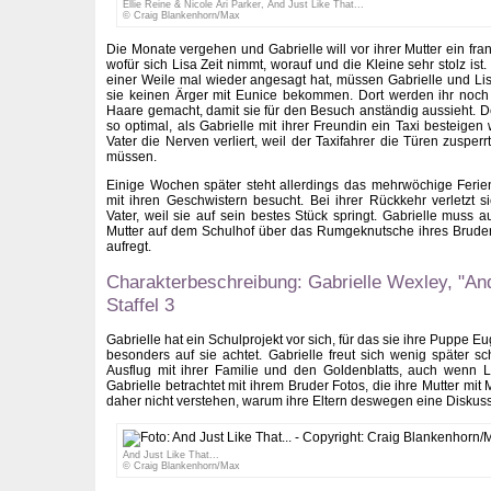
Ellie Reine & Nicole Ari Parker, And Just Like That...
© Craig Blankenhorn/Max
Die Monate vergehen und Gabrielle will vor ihrer Mutter ein fr
wofür sich Lisa Zeit nimmt, worauf und die Kleine sehr stolz ist
einer Weile mal wieder angesagt hat, müssen Gabrielle und Li
sie keinen Ärger mit Eunice bekommen. Dort werden ihr noch 
Haare gemacht, damit sie für den Besuch anständig aussieht. De
so optimal, als Gabrielle mit ihrer Freundin ein Taxi besteigen 
Vater die Nerven verliert, weil der Taxifahrer die Türen zusper
müssen.
Einige Wochen später steht allerdings das mehrwöchige Ferie
mit ihren Geschwistern besucht. Bei ihrer Rückkehr verletzt s
Vater, weil sie auf sein bestes Stück springt. Gabrielle muss a
Mutter auf dem Schulhof über das Rumgeknutsche ihres Bruder
aufregt.
Charakterbeschreibung: Gabrielle Wexley, "And 
Staffel 3
Gabrielle hat ein Schulprojekt vor sich, für das sie ihre Puppe 
besonders auf sie achtet. Gabrielle freut sich wenig später 
Ausflug mit ihrer Familie und den Goldenblatts, auch wenn L
Gabrielle betrachtet mit ihrem Bruder Fotos, die ihre Mutter mit
daher nicht verstehen, warum ihre Eltern deswegen eine Diskus
And Just Like That...
© Craig Blankenhorn/Max