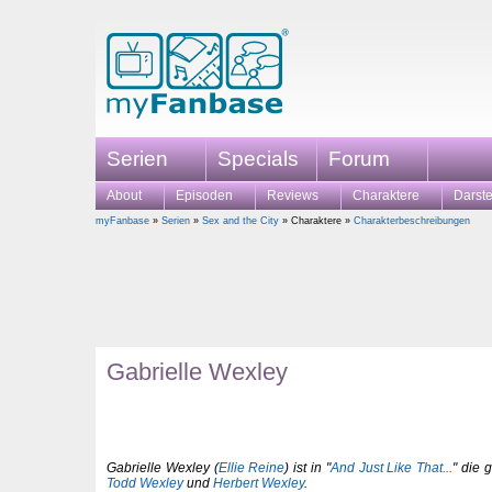
Serien
Specials
Forum
About
Episoden
Reviews
Charaktere
Darste
myFanbase
»
Serien
»
Sex and the City
» Charaktere »
Charakterbeschreibungen
Gabrielle Wexley
Gabrielle Wexley (
Ellie Reine
) ist in "
And Just Like That...
" die
Todd Wexley
und
Herbert Wexley
.