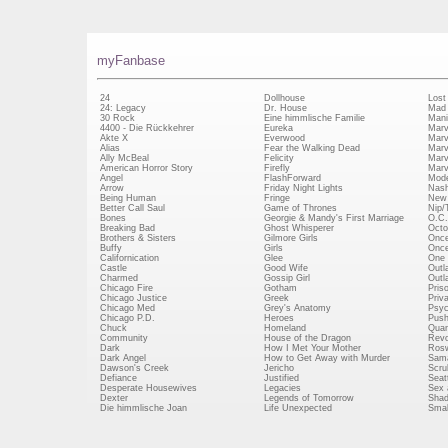
myFanbase
24
Dollhouse
Lost
24: Legacy
Dr. House
Mad
30 Rock
Eine himmlische Familie
Mani
4400 - Die Rückkehrer
Eureka
Marv
Akte X
Everwood
Marv
Alias
Fear the Walking Dead
Marv
Ally McBeal
Felicity
Marv
American Horror Story
Firefly
Marv
Angel
FlashForward
Mode
Arrow
Friday Night Lights
Nash
Being Human
Fringe
New 
Better Call Saul
Game of Thrones
Nip/
Bones
Georgie & Mandy's First Marriage
O.C.
Breaking Bad
Ghost Whisperer
Octo
Brothers & Sisters
Gilmore Girls
Once
Buffy
Girls
Once
Californication
Glee
One 
Castle
Good Wife
Outl
Charmed
Gossip Girl
Outl
Chicago Fire
Gotham
Pris
Chicago Justice
Greek
Priv
Chicago Med
Grey's Anatomy
Psy
Chicago P.D.
Heroes
Push
Chuck
Homeland
Quan
Community
House of the Dragon
Revo
Dark
How I Met Your Mother
Rosw
Dark Angel
How to Get Away with Murder
Sam
Dawson's Creek
Jericho
Scru
Defiance
Justified
Seatt
Desperate Housewives
Legacies
Sex 
Dexter
Legends of Tomorrow
Shad
Die himmlische Joan
Life Unexpected
Small