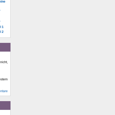
mine
-
"
l 1
l 2
icht,
stern
ntare