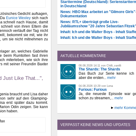
Starttermine (Deutschland): Serienstartter
in Deutschland
News: HBO Max arbeitet an "Gilmore Girls"
anzösisches Gedicht aufsagen,
Dokumentation
. Da
Eunice Wexley
sich nach
News: RTL+ überträgt große Live-
sa schnell nach Hause, damit
Jubiläumsshow "20 Jahre Sebastian Fitzek
schnell von ihren Eltern die
nnoch verläuft der Tag nicht
Inhalt: Ich und die Walter Boys - Inhalt Staffe
will, bekommt sie mit, wie ihr
Inhalt: Ich und die Walter Boys - Inhalt Staffe
rt, um sie nicht mitnehmen zu
nlager an, welches Gabrielle
ie beim Rumtollen fast ihren
AKTUELLE KOMMENTARE
uch miterleben, wie sich ihre
s mit seiner Freundin Baxter
08.08.2026 14:11 von Chilli_vanilli
The Shards: The Shards
Das Buch zur Serie kenne ich n
Just Like That...",
aber die ersten...
mehr
04.08.2026 10:29 von Lena
Furious: Furious
Ja, die neueste Episode war ge
Eugenia braucht und Lisa daher
schon zu streamen,...
mehr
schon sehr auf den Glamping-
isa erst später dazu kommt.
 Marion Odin zeigen. Sie kann
mehr Komme
sion haben.
VERPASST KEINE NEWS UND UPDATES