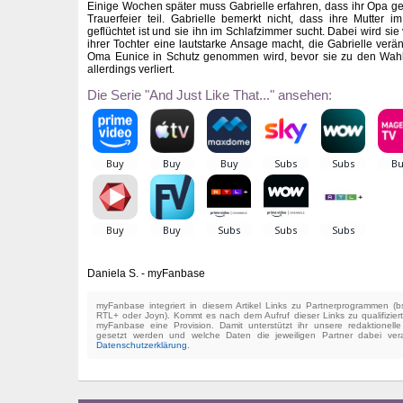
Einige Wochen später muss Gabrielle erfahren, dass ihr Opa ge
Trauerfeier teil. Gabrielle bemerkt nicht, dass ihre Mutter im
geflüchtet ist und sie ihn im Schlafzimmer sucht. Dabei wird sie 
ihrer Tochter eine lautstarke Ansage macht, die Gabrielle verän
Oma Eunice in Schutz genommen wird, bevor sie zu den Wahle
allerdings verliert.
Die Serie "And Just Like That..." ansehen:
Daniela S. - myFanbase
myFanbase integriert in diesem Artikel Links zu Partnerprogrammen 
RTL+ oder Joyn). Kommt es nach dem Aufruf dieser Links zu qualifizier
myFanbase eine Provision. Damit unterstützt ihr unsere redaktionell
gesetzt werden und welche Daten die jeweiligen Partner dabei verar
Datenschutzerklärung
.