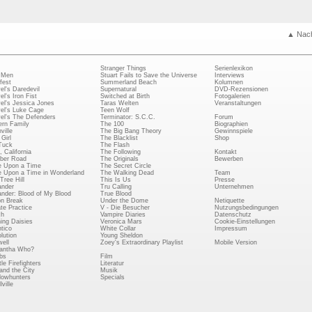
▲ Nac
Stranger Things
Serienlexikon
 Men
Stuart Fails to Save the Universe
Interviews
fest
Summerland Beach
Kolumnen
el's Daredevil
Supernatural
DVD-Rezensionen
el's Iron Fist
Switched at Birth
Fotogalerien
el's Jessica Jones
Taras Welten
Veranstaltungen
el's Luke Cage
Teen Wolf
el's The Defenders
Terminator: S.C.C.
Forum
rn Family
The 100
Biographien
ville
The Big Bang Theory
Gewinnspiele
Girl
The Blacklist
Shop
Tuck
The Flash
, California
The Following
Kontakt
ber Road
The Originals
Bewerben
 Upon a Time
The Secret Circle
 Upon a Time in Wonderland
The Walking Dead
Team
Tree Hill
This Is Us
Presse
ander
Tru Calling
Unternehmen
ander: Blood of My Blood
True Blood
on Break
Under the Dome
Netiquette
ate Practice
V - Die Besucher
Nutzungsbedingungen
ch
Vampire Diaries
Datenschutz
ing Daisies
Veronica Mars
Cookie-Einstellungen
tico
White Collar
Impressum
lution
Young Sheldon
ell
Zoey's Extraordinary Playlist
Mobile Version
antha Who?
bs
Film
le Firefighters
Literatur
and the City
Musik
owhunters
Specials
ville