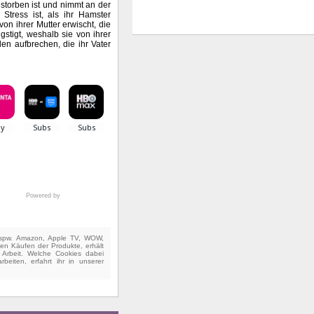
storben ist und nimmt an der
 Stress ist, als ihr Hamster
von ihrer Mutter erwischt, die
gstigt, weshalb sie von ihrer
n aufbrechen, die ihr Vater
Powered by
(bspw. Amazon, Apple TV, WOW,
ten Käufen der Produkte, erhält
e Arbeit. Welche Cookies dabei
beiten, erfahrt ihr in unserer