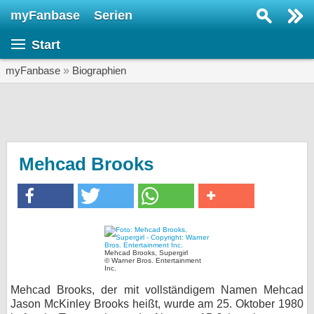
myFanbase
Serien
Serie suchen...
Start
Home
SERIEN
myFanbase
»
Biographien
Serien
Kolumnen
Interviews
Mehcad Brooks
Veranstaltungen
KULTUR
Specials
SERVICE
Mehcad Brooks, Supergirl
© Warner Bros. Entertainment
Inc.
Gewinnspiele
Mehcad Brooks, der mit vollständigem Namen Mehcad
Forum
Jason McKinley Brooks heißt, wurde am 25. Oktober 1980