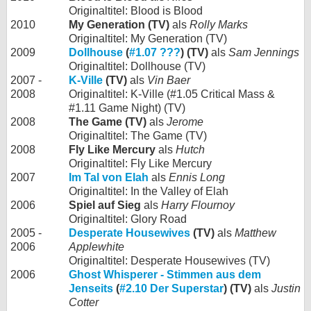
Originaltitel: Blood is Blood
2010
My Generation (TV)
als
Rolly Marks
Originaltitel: My Generation (TV)
2009
Dollhouse
(
#1.07 ???
) (TV)
als
Sam Jennings
Originaltitel: Dollhouse (TV)
2007 -
K-Ville
(TV)
als
Vin Baer
2008
Originaltitel: K-Ville (#1.05 Critical Mass &
#1.11 Game Night) (TV)
2008
The Game (TV)
als
Jerome
Originaltitel: The Game (TV)
2008
Fly Like Mercury
als
Hutch
Originaltitel: Fly Like Mercury
2007
Im Tal von Elah
als
Ennis Long
Originaltitel: In the Valley of Elah
2006
Spiel auf Sieg
als
Harry Flournoy
Originaltitel: Glory Road
2005 -
Desperate Housewives
(TV)
als
Matthew
2006
Applewhite
Originaltitel: Desperate Housewives (TV)
2006
Ghost Whisperer - Stimmen aus dem
Jenseits
(
#2.10 Der Superstar
) (TV)
als
Justin
Cotter