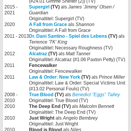
(#24.01 Gimme Shelter (2)) (TV)
2015 -
Supergirl
(TV)
als
James 'Jimmy' Olsen /
2021
Guardian
Originaltitel: Supergirl (TV)
2020
A Fall from Grace
als
Shannon
Originaltitel: A Fall from Grace
2011 - 2013
Dr. Dani Santino - Spiel des Lebens
(TV)
als
Terrence 'TK' King
Originaltitel: Necessary Roughness (TV)
2012
Alcatraz
(TV)
als
Matt Tanner
Originaltitel: Alcatraz (#1.06 Paxton Petty) (TV)
2011
Fencewalker
Originaltitel: Fencewalker
2011
Law & Order: New York
(TV)
als
Prince Miller
Originaltitel: Law & Order: Special Victims Unit
(#13.02 Personal Fouls) (TV)
2008 -
True Blood
(TV)
als
Benedict "Eggs" Talley
2010
Originaltitel: True Blood (TV)
2010
The Deep End (TV)
als
Malcolm Bennett
Originaltitel: The Deep End (TV)
2010
Just Wright
als
Angelo Bembrey
Originaltitel: Just Wright
2010
Blood is Blood
als
Niles