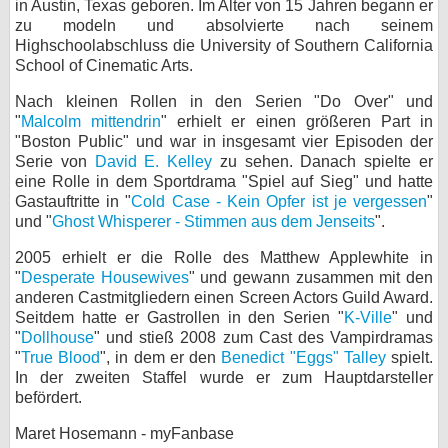
in Austin, Texas geboren. Im Alter von 15 Jahren begann er
zu modeln und absolvierte nach seinem
bei X
Highschoolabschluss die University of Southern California
School of Cinematic Arts.
bei Facebook
Nach kleinen Rollen in den Serien "Do Over" und
"
Malcolm mittendrin
" erhielt er einen größeren Part in
Kontakt
"Boston Public" und war in insgesamt vier Episoden der
Serie von
David E. Kelley
zu sehen. Danach spielte er
Nutzungsbedingungen
eine Rolle in dem Sportdrama "Spiel auf Sieg" und hatte
Gastauftritte in "
Cold Case - Kein Opfer ist je vergessen
"
und "
Ghost Whisperer - Stimmen aus dem Jenseits
Datenschutz
".
2005 erhielt er die Rolle des Matthew Applewhite in
Cookie-Einstellungen
"
Desperate Housewives
" und gewann zusammen mit den
anderen Castmitgliedern einen Screen Actors Guild Award.
Impressum
Seitdem hatte er Gastrollen in den Serien "
K-Ville
" und
"
Dollhouse
" und stieß 2008 zum Cast des Vampirdramas
Desktop-Ansicht
"
True Blood
", in dem er den
Benedict "Eggs" Talley
spielt.
myFanbase
In der zweiten Staffel wurde er zum Hauptdarsteller
befördert.
Maret Hosemann - myFanbase