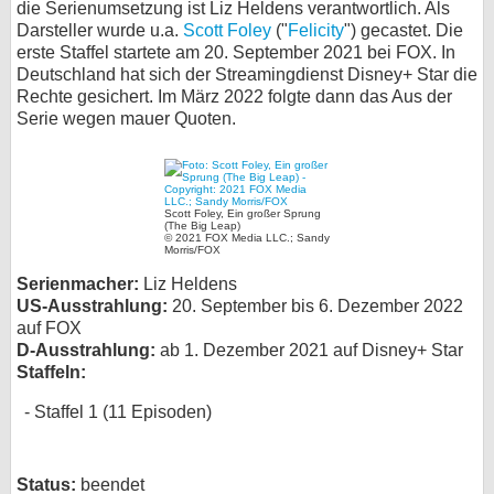
die Serienumsetzung ist Liz Heldens verantwortlich. Als
Darsteller wurde u.a.
Scott Foley
bei X
("
Felicity
") gecastet. Die
erste Staffel startete am 20. September 2021 bei FOX. In
Deutschland hat sich der Streamingdienst Disney+ Star die
bei Facebook
Rechte gesichert. Im März 2022 folgte dann das Aus der
Serie wegen mauer Quoten.
Kontakt
Nutzungsbedingungen
Scott Foley, Ein großer Sprung
(The Big Leap)
© 2021 FOX Media LLC.; Sandy
Datenschutz
Morris/FOX
Serienmacher:
Liz Heldens
Cookie-Einstellungen
US-Ausstrahlung:
20. September bis 6. Dezember 2022
auf FOX
Impressum
D-Ausstrahlung:
ab 1. Dezember 2021 auf Disney+ Star
Staffeln:
Desktop-Ansicht
myFanbase
Staffel 1 (11 Episoden)
Status:
beendet