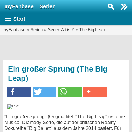
myFanbase
Serien
Serie suchen...
Start
Home
SERIEN
myFanbase
»
Serien
»
Serien A bis Z
»
The Big Leap
Serien
Kolumnen
Interviews
Ein großer Sprung (The Big
Leap)
Veranstaltungen
KULTUR
Specials
SERVICE
Gewinnspiele
"Ein großer Sprung" (Originaltitel: "The Big Leap") ist eine
Musical-Dramedy-Serie, die auf der britischen Reality-
Forum
Dokureihe "Big Ballett" aus dem Jahre 2014 basiert. Für