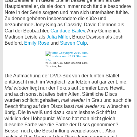
Gastdarsteller in dieser Staffel besser gefallen als die
Hauptdarsteller, da sie doch immer noch für die besondere
Note in der Serie sorgten und man sich unterhalten fühlte.
Zu denen gehörten insbesondere die süße und
bezaubernde Joey King as Cassidy, David Clennon als
Carl der Beobachter,
Candace Bailey
, Amy Gumenick,
Madison Leisle als
Julia Miller
, Bruce Davison als Josh
Bedford,
Emily Rose
und
Steven Culp
.
© 2010 ABC Studios and CBS
Studios, Inc.
Die Aufmachung der DVD-Box von der fünften Staffel
enttäuscht mich im Vergleich zur letzten auf ganzer Linie.
Mal wieder
liegt nur der Fokus auf Jennifer Love Hewitt,
und auch sonst ist alles beim Alten. Sämtliche Discs
wurden schlicht gehalten,
mal wieder
in Grau und auch die
Beschriftung auf den Discs lässt
mal wieder
zu wünschen
übrig. Die in weiß und dazu kaum lesbare Schrift ist
wirklich der Höhepunkt. Wieso hat man nicht gleich
dieselbe Farbe wie die Farbe der Discs genommen?
Besser noch, die Beschriftung weggelassen… Also,
wirklich! Das Menü auf den Discs kann dagegen mit