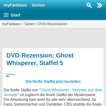
myFanbase
Serien
Serie suchen...
Start
Home
SERIEN
myFanbase
»
Serien
»
DVD-Rezensionen
Serien
Kolumnen
Interviews
DVD-Rezension: Ghost
Whisperer, Staffel 5
Veranstaltungen
KULTUR
Specials
Die fünfte Staffel jetzt bestellen
SERVICE
Die fünfte Staffel von "
Ghost Whisperer - Stimmen aus dem
Gewinnspiele
Jenseits
" ist zugleich die finale Staffel der Mysteryserie.
Die Absetzung kam wohl für alle sehr überraschend, für
Forum
Fans, Serienmacher und Darsteller. CBS strahlte die finale