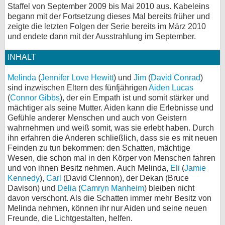
Staffel von September 2009 bis Mai 2010 aus. Kabeleins
bei X
begann mit der Fortsetzung dieses Mal bereits früher und
zeigte die letzten Folgen der Serie bereits im März 2010
bei Facebook
und endete dann mit der Ausstrahlung im September.
INHALT
Kontakt
Melinda
(
Jennifer Love Hewitt
) und
Jim
(
David Conrad
)
sind inzwischen Eltern des fünfjährigen
Aiden Lucas
Nutzungsbedingungen
(
Connor Gibbs
), der ein Empath ist und somit stärker und
mächtiger als seine Mutter. Aiden kann die Erlebnisse und
Datenschutz
Gefühle anderer Menschen und auch von Geistern
wahrnehmen und weiß somit, was sie erlebt haben. Durch
Cookie-Einstellungen
ihn erfahren die Anderen schließlich, dass sie es mit neuen
Feinden zu tun bekommen: den Schatten, mächtige
Impressum
Wesen, die schon mal in den Körper von Menschen fahren
und von ihnen Besitz nehmen. Auch Melinda,
Eli
(
Jamie
Desktop-Ansicht
Kennedy
),
Carl
(David Clennon), der Dekan (Bruce
myFanbase
Davison) und
Delia
(
Camryn Manheim
) bleiben nicht
davon verschont. Als die Schatten immer mehr Besitz von
Melinda nehmen, können ihr nur Aiden und seine neuen
Freunde, die Lichtgestalten, helfen.