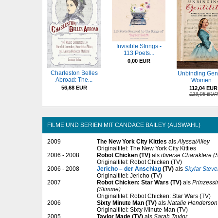
Invisible Strings -
113 Poets...
0,00 EUR
Charleston Belles
Unbinding Genti
Abroad: The...
Women...
56,68 EUR
112,04 EUR
123,05 EUR
FILME UND SERIEN MIT CANDACE BAILEY (AUSWAHL)
2009
The New York City Kitties
als
Alyssa/Alley
Originaltitel: The New York City Kitties
2006 - 2008
Robot Chicken (TV)
als
diverse Charaktere (
Originaltitel: Robot Chicken (TV)
2006 - 2008
Jericho – der Anschlag
(TV)
als
Skylar Stev
Originaltitel: Jericho (TV)
2007
Robot Chicken: Star Wars (TV)
als
Prinzess
(Stimme)
Originaltitel: Robot Chicken: Star Wars (TV)
2006
Sixty Minute Man (TV)
als
Natalie Henderson
Originaltitel: Sixty Minute Man (TV)
2005
Taylor Made (TV)
als
Sarah Taylor