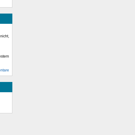
icht,
stern
ntare