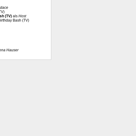
dace
TV)
sh (TV)
als
Host
Birthday Bash (TV)
ena Hauser