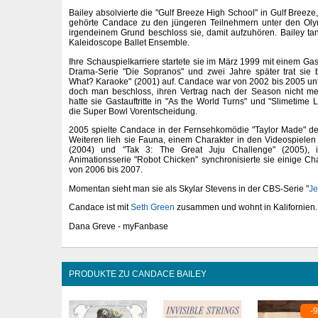
Bailey absolvierte die "Gulf Breeze High School" in Gulf Breeze,
gehörte Candace zu den jüngeren Teilnehmern unter den Oly
irgendeinem Grund beschloss sie, damit aufzuhören. Bailey ta
Kaleidoscope Ballet Ensemble.
Ihre Schauspielkarriere startete sie im März 1999 mit einem Gast
Drama-Serie "Die Sopranos" und zwei Jahre später trat sie
What? Karaoke" (2001) auf. Candace war von 2002 bis 2005 un
doch man beschloss, ihren Vertrag nach der Season nicht m
hatte sie Gastauftritte in "As the World Turns" und "Slimetime
die Super Bowl Vorentscheidung.
2005 spielte Candace in der Fernsehkomödie "Taylor Made" de
Weiteren lieh sie Fauna, einem Charakter in den Videospielen 
(2004) und "Tak 3: The Great Juju Challenge" (2005), 
Animationsserie "Robot Chicken" synchronisierte sie einige Ch
von 2006 bis 2007.
Momentan sieht man sie als Skylar Stevens in der CBS-Serie "
Je
Candace ist mit
Seth Green
zusammen und wohnt in Kalifornien.
Dana Greve - myFanbase
PRODUKTE ZU CANDACE BAILEY
-