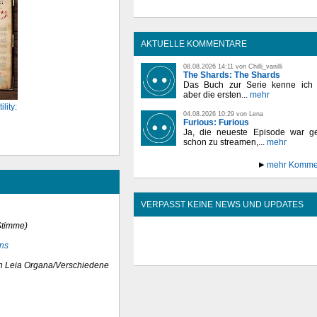
AKTUELLE KOMMENTARE
08.08.2026 14:11 von Chilli_vanilli
The Shards: The Shards
Das Buch zur Serie kenne ich n
aber die ersten...
mehr
lity:
04.08.2026 10:29 von Lena
Furious: Furious
Ja, die neueste Episode war ge
schon zu streamen,...
mehr
mehr Komme
VERPASST KEINE NEWS UND UPDATES
Stimme)
ens
in Leia Organa/Verschiedene