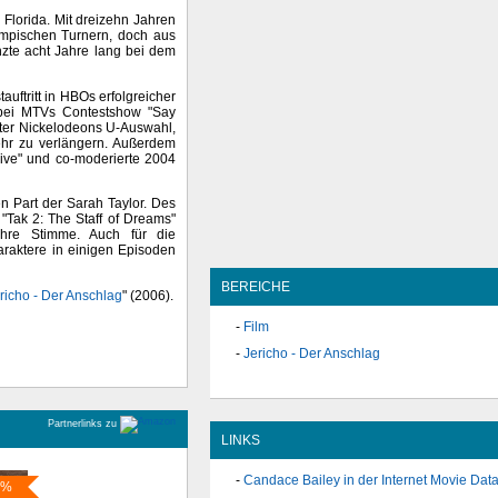
 Florida. Mit dreizehn Jahren
mpischen Turnern, doch aus
nzte acht Jahre lang bei dem
auftritt in HBOs erfolgreicher
 bei MTVs Contestshow "Say
ter Nickelodeons U-Auswahl,
ehr zu verlängern. Außerdem
 Live" und co-moderierte 2004
n Part der Sarah Taylor. Des
"Tak 2: The Staff of Dreams"
ihre Stimme. Auch für die
araktere in einigen Episoden
BEREICHE
richo - Der Anschlag
" (2006).
Film
Jericho - Der Anschlag
Partnerlinks zu
LINKS
Candace Bailey in der Internet Movie Dat
9%