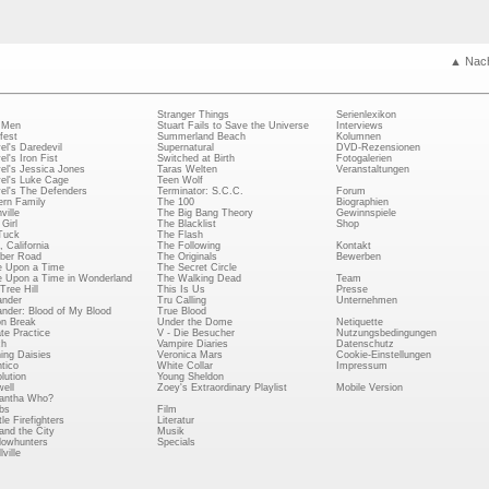
▲ Nac
Stranger Things
Serienlexikon
 Men
Stuart Fails to Save the Universe
Interviews
fest
Summerland Beach
Kolumnen
el's Daredevil
Supernatural
DVD-Rezensionen
el's Iron Fist
Switched at Birth
Fotogalerien
el's Jessica Jones
Taras Welten
Veranstaltungen
el's Luke Cage
Teen Wolf
el's The Defenders
Terminator: S.C.C.
Forum
rn Family
The 100
Biographien
ville
The Big Bang Theory
Gewinnspiele
Girl
The Blacklist
Shop
Tuck
The Flash
, California
The Following
Kontakt
ber Road
The Originals
Bewerben
 Upon a Time
The Secret Circle
 Upon a Time in Wonderland
The Walking Dead
Team
Tree Hill
This Is Us
Presse
ander
Tru Calling
Unternehmen
ander: Blood of My Blood
True Blood
on Break
Under the Dome
Netiquette
ate Practice
V - Die Besucher
Nutzungsbedingungen
ch
Vampire Diaries
Datenschutz
ing Daisies
Veronica Mars
Cookie-Einstellungen
tico
White Collar
Impressum
lution
Young Sheldon
ell
Zoey's Extraordinary Playlist
Mobile Version
antha Who?
bs
Film
le Firefighters
Literatur
and the City
Musik
owhunters
Specials
ville