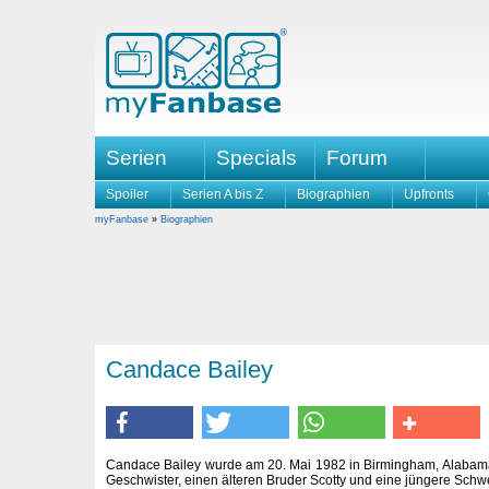
Serien
Specials
Forum
Spoiler
Serien A bis Z
Biographien
Upfronts
myFanbase
»
Biographien
Candace Bailey
Candace Bailey wurde am 20. Mai 1982 in Birmingham, Alabama
Geschwister, einen älteren Bruder Scotty und eine jüngere Schwe