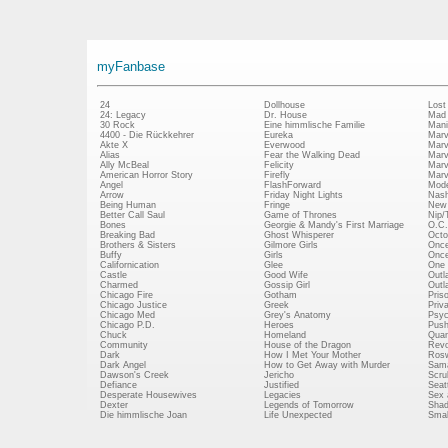
myFanbase
24
Dollhouse
Lost
24: Legacy
Dr. House
Mad
30 Rock
Eine himmlische Familie
Mani
4400 - Die Rückkehrer
Eureka
Marv
Akte X
Everwood
Marv
Alias
Fear the Walking Dead
Marv
Ally McBeal
Felicity
Marv
American Horror Story
Firefly
Marv
Angel
FlashForward
Mode
Arrow
Friday Night Lights
Nash
Being Human
Fringe
New 
Better Call Saul
Game of Thrones
Nip/
Bones
Georgie & Mandy's First Marriage
O.C.
Breaking Bad
Ghost Whisperer
Octo
Brothers & Sisters
Gilmore Girls
Once
Buffy
Girls
Once
Californication
Glee
One 
Castle
Good Wife
Outl
Charmed
Gossip Girl
Outl
Chicago Fire
Gotham
Pris
Chicago Justice
Greek
Priv
Chicago Med
Grey's Anatomy
Psy
Chicago P.D.
Heroes
Push
Chuck
Homeland
Quan
Community
House of the Dragon
Revo
Dark
How I Met Your Mother
Rosw
Dark Angel
How to Get Away with Murder
Sam
Dawson's Creek
Jericho
Scru
Defiance
Justified
Seatt
Desperate Housewives
Legacies
Sex 
Dexter
Legends of Tomorrow
Shad
Die himmlische Joan
Life Unexpected
Small