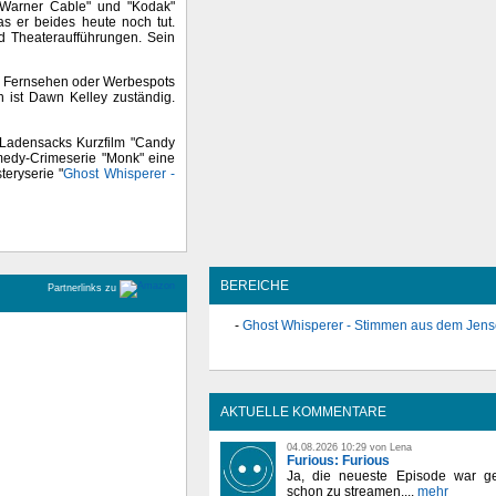
e Warner Cable" und "Kodak"
as er beides heute noch tut.
d Theateraufführungen. Sein
m, Fernsehen oder Werbespots
n ist Dawn Kelley zuständig.
 Ladensacks Kurzfilm "Candy
edy-Crimeserie "Monk" eine
teryserie "
Ghost Whisperer -
BEREICHE
Partnerlinks zu
Ghost Whisperer - Stimmen aus dem Jens
AKTUELLE KOMMENTARE
04.08.2026 10:29 von Lena
Furious: Furious
Ja, die neueste Episode war ge
schon zu streamen,...
mehr