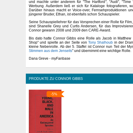
und machte unter anderem für "The Hartford", "Audi", "Tim
Werbung. Außerdem ließ er sich für Kataloge fotografieren, w
Darüber hinaus macht er Voice-over, Fernsehproduktionen un
jüngerer Bruder, Ethan, ist ebenfalls schon Schauspieler.
Seine Schauspiellehrer für das Vorsprechen einer Rolle für Fil
sind Shanelle Grey und Curtis Andersen, für das Improvisiere
Connor gewann 2008 und 2009 den CARE-Award.
Bis dato hatte Connor Gibbs eine Rolle als Jacob in Matthew
Shop" und spielte an der Seite von
Tony Shalhoub
in der Dram
kleine Nebenrolle. Ab der 5. Staffel ist Connor nun Teil der Mys
Stimmen aus dem Jenseits
" und übernimmt eine wichtige Rolle.
Dana Greve - myFanbase
PRODUKTE ZU CONNOR GIBBS
-5%