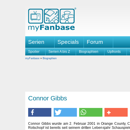
Serien
Specials
Forum
Spoiler
Serien A bis Z
Biographien
Upfronts
myFanbase
»
Biographien
Connor Gibbs
Connor Gibbs wurde am 2. Februar 2001 in Orange County, Ca
Rotschopf ist bereits seit seinem dritten Lebensjahr Schauspiel