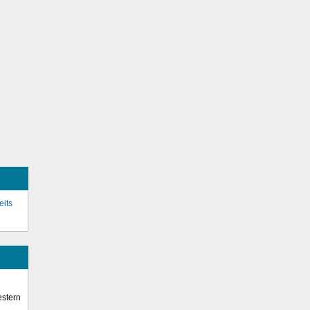
eits
stern