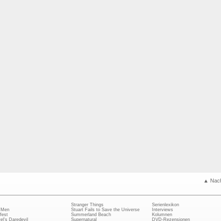
▲ Nac
Stranger Things
Serienlexikon
 Men
Stuart Fails to Save the Universe
Interviews
fest
Summerland Beach
Kolumnen
el's Daredevil
Supernatural
DVD-Rezensionen