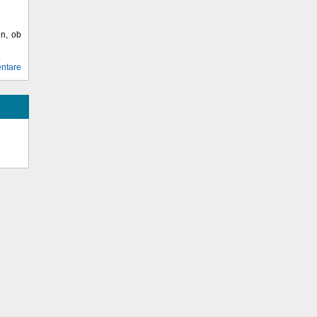
en, ob
ntare