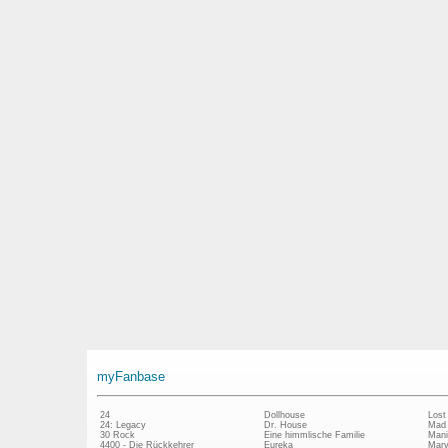
myFanbase
24
Dollhouse
Lost
24: Legacy
Dr. House
Mad
30 Rock
Eine himmlische Familie
Mani
4400 - Die Rückkehrer
Eureka
Marv