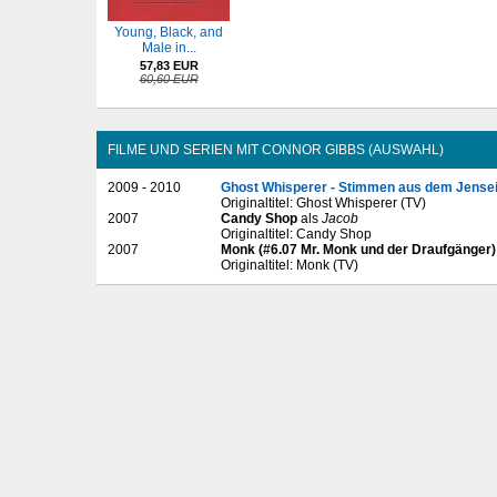
Young, Black, and
Male in...
57,83 EUR
60,60 EUR
FILME UND SERIEN MIT CONNOR GIBBS (AUSWAHL)
2009 - 2010
Ghost Whisperer - Stimmen aus dem Jensei
Originaltitel: Ghost Whisperer (TV)
2007
Candy Shop
als
Jacob
Originaltitel: Candy Shop
2007
Monk (#6.07 Mr. Monk und der Draufgänger)
Originaltitel: Monk (TV)