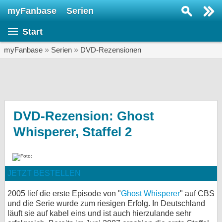
myFanbase
Serien
Serie suchen...
Start
Home
SERIEN
myFanbase
»
Serien
»
DVD-Rezensionen
Serien
Kolumnen
Interviews
DVD-Rezension: Ghost
Whisperer, Staffel 2
Veranstaltungen
KULTUR
Specials
JETZT BESTELLEN
SERVICE
Gewinnspiele
2005 lief die erste Episode von "
Ghost Whisperer
" auf CBS
und die Serie wurde zum riesigen Erfolg. In Deutschland
läuft sie auf kabel eins und ist auch hierzulande sehr
Forum