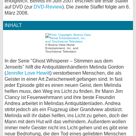
erfolgreich. Bereits im Juni 2007 erschien die erste Staffel
auf DVD (zur
DVD-Review
). Die zweite Staffel folgte am 6.
bei X
März 2008.
bei Facebook
INHALT
Kontakt
© Buena Vista Home
Entertainment, Inc. and
Touchstone Television.
Nutzungsbedingungen
In der Serie "Ghost Whisperer – Stimmen aus dem
Jenseits" hilft die Antiquitätenhändlerin Melinda Gordon
Datenschutz
(
Jennifer Love Hewitt
) verstorbenen Menschen, die als
Geister in einer Art Zwischenwelt gefangen sind. In fast
Cookie-Einstellungen
jeder Episode gibt es einen neuen Geist, dem Melinda
helfen muss, den Weg ins Licht zu finden. Ihr Mann Jim
Impressum
Clancy ist Feuerwehrmann und ihre beste Freundin
Andrea arbeitet in Melindas Antiquitätenladen. Andrea
Desktop-Ansicht
stirbt jedoch als ein Flugzeug über Grandview abstürzt.
myFanbase
Melinda will ihr dabei helfen, ins Licht zu gehen, doch der
Mann mit dem Hut will das verhindern. Außerdem wollen
immer mehr Geister nicht ins Licht gehen und es gibt eine
neue Bedrohung, die den Tod eines geliebten Menschen