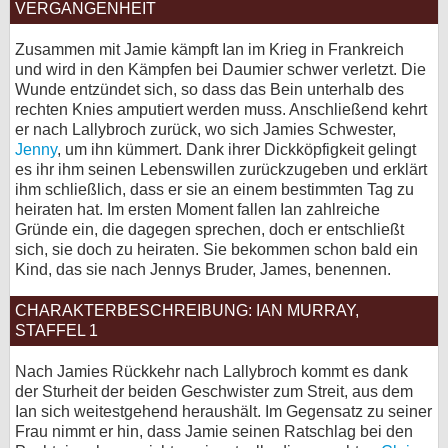
VERGANGENHEIT
bei X
Zusammen mit Jamie kämpft Ian im Krieg in Frankreich
und wird in den Kämpfen bei Daumier schwer verletzt. Die
bei Facebook
Wunde entzündet sich, so dass das Bein unterhalb des
rechten Knies amputiert werden muss. Anschließend kehrt
er nach Lallybroch zurück, wo sich Jamies Schwester,
Kontakt
Jenny
, um ihn kümmert. Dank ihrer Dickköpfigkeit gelingt
es ihr ihm seinen Lebenswillen zurückzugeben und erklärt
Nutzungsbedingungen
ihm schließlich, dass er sie an einem bestimmten Tag zu
heiraten hat. Im ersten Moment fallen Ian zahlreiche
Datenschutz
Gründe ein, die dagegen sprechen, doch er entschließt
sich, sie doch zu heiraten. Sie bekommen schon bald ein
Cookie-Einstellungen
Kind, das sie nach Jennys Bruder, James, benennen.
Impressum
CHARAKTERBESCHREIBUNG: IAN MURRAY,
STAFFEL 1
Desktop-Ansicht
myFanbase
Nach Jamies Rückkehr nach Lallybroch kommt es dank
der Sturheit der beiden Geschwister zum Streit, aus dem
Ian sich weitestgehend heraushält. Im Gegensatz zu seiner
Frau nimmt er hin, dass Jamie seinen Ratschlag bei den