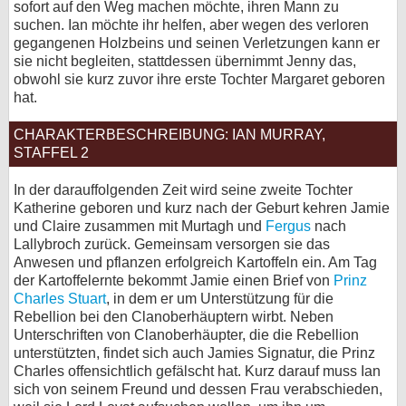
sofort auf den Weg machen möchte, ihren Mann zu
suchen. Ian möchte ihr helfen, aber wegen des verloren
gegangenen Holzbeins und seinen Verletzungen kann er
sie nicht begleiten, stattdessen übernimmt Jenny das,
obwohl sie kurz zuvor ihre erste Tochter Margaret geboren
hat.
CHARAKTERBESCHREIBUNG: IAN MURRAY,
STAFFEL 2
In der darauffolgenden Zeit wird seine zweite Tochter
Katherine geboren und kurz nach der Geburt kehren Jamie
und Claire zusammen mit Murtagh und
Fergus
nach
Lallybroch zurück. Gemeinsam versorgen sie das
Anwesen und pflanzen erfolgreich Kartoffeln ein. Am Tag
der Kartoffelernte bekommt Jamie einen Brief von
Prinz
Charles Stuart
, in dem er um Unterstützung für die
Rebellion bei den Clanoberhäuptern wirbt. Neben
Unterschriften von Clanoberhäupter, die die Rebellion
unterstützten, findet sich auch Jamies Signatur, die Prinz
Charles offensichtlich gefälscht hat. Kurz darauf muss Ian
sich von seinem Freund und dessen Frau verabschieden,