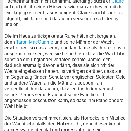
Pachteinnahmen nicht annimmt, allerdings sucht er
Claire
auf und gibt ihr einen Hinweis, wie man am besten mit der
Dickköpfigkeit der Frasers umgeht. Claire spricht, Ians Rat
folgend, mit Jamie und daraufhin versöhnen sich Jenny
und er.
Die im Haus zurückgekehrte Ruhe hält nicht lange an,
denn
Taran MacQuarrie
und seine Männer der Wacht
erscheinen, so dass Jenny und Ian Jamie als ihren Cousin
ausgeben müssen, weil sie befürchten, dass die Wacht ihn
sonst an die Engländer verraten könnte. Jamie, der
dadurch erstmalig davon erfährt, dass sie sich mit der
Wacht eingelassen haben, ist verärgert darüber, dass sie
im Gegenzug für den Schutz vor englischen Soldaten Geld
und andere Waren an die Männer abgeben. Ian
verdeutlicht ihm daraufhin, dass er durch den Verlust
seines Beines seine Frau und seine Familie nicht
angemessen beschützen kann, so dass ihm keine andere
Wahl bleibt.
Die Situation verschlimmert sich, als Horrocks, ein Mitglied
der Wacht, ebenfalls den Hof erreicht, denn dieser kennt
Jamies wahre Identität und erpresst ihn für sein