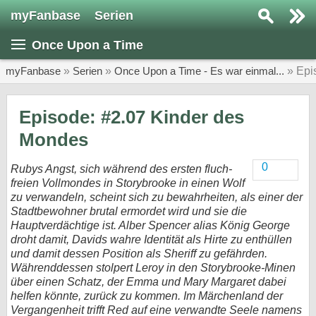
myFanbase
Serien
Serie suchen...
Once Upon a Time
Home
SERIEN
myFanbase
»
Serien
»
Once Upon a Time - Es war einmal...
» Epi
Serien
Episode: #2.07 Kinder des
Kolumnen
Mondes
Interviews
0
Rubys Angst, sich während des ersten fluch-
freien Vollmondes in Storybrooke in einen Wolf
Veranstaltungen
zu verwandeln, scheint sich zu bewahrheiten, als einer der
KULTUR
Stadtbewohner brutal ermordet wird und sie die
Hauptverdächtige ist. Alber Spencer alias König George
Specials
droht damit, Davids wahre Identität als Hirte zu enthüllen
SERVICE
und damit dessen Position als Sheriff zu gefährden.
Währenddessen stolpert Leroy in den Storybrooke-Minen
Gewinnspiele
über einen Schatz, der Emma und Mary Margaret dabei
helfen könnte, zurück zu kommen. Im Märchenland der
Forum
Vergangenheit trifft Red auf eine verwandte Seele namens