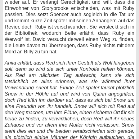
wieder auf. Er verlangt Gerechtigkeit und will, dass die
Einwohner von Storybrooke entscheiden, was mit Ruby
passiert. Dies setzt Spencer auch sogleich in die Tat um
und kommt kurze Zeit später mit seinen Anhängern auf das
Revier, doch Ruby ist verschwunden. Sie versteckt sich in
der Bibliothek, wodurch Belle erfährt, dass Ruby ein
Werwolf ist. David versucht derweil einen Weg zu finden,
die Leute davon zu überzeugen, dass Ruby nichts mit dem
Mord an Billy zu tun hat.
Anita erklärt, dass Red sich ihrer Gestalt als Wolf hingeben
soll, denn so wird sie sich unter Kontrolle halten können.
Als Red am nächsten Tag aufwacht, kann sie sich
tatsächlich an alles erinnern, was sie während ihrer
Verwandlung erlebt hat. Einige Zeit später taucht plötzlich
Snow in der Höhle auf und wird von Quinn angegriffen,
doch Red klärt ihn darüber auf, dass es sich bei Snow um
eine Freundin von ihr handelt. Snow will sich mit Red auf
den Weg machen, um ihre Pläne, einen sicheren Ort für sie
beide zu finden, zu verwirklichen, doch Red will ihr neues
Zuhause und vor allem ihre Mutter nicht verlassen. Snow
sieht dies ein und die beiden verabschieden sich gerade,
als plötzlich einige Männer der Königin auftauchen, die