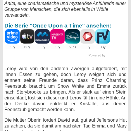
Anita, eine charismatische und mysteriöse Anführerin einer
bei X
Gruppe von Menschen, die sich ebenfalls in Wölfe
verwandeln.
bei Facebook
Die Serie "Once Upon a Time" ansehen:
Kontakt
Nutzungsbedingungen
Powered by
Datenschutz
Leroy wird von den anderen Zwergen aufgefordert, mit
ihnen Essen zu gehen, doch Leroy weigert sich und
Cookie-Einstellungen
erinnert seine Freunde daran, dass Prinz Charming
Feenstaub braucht, um Snow White und Emma zurück
Impressum
nach Storybrooke zu bringen. Als er stark auf einen Stein
einschlägt, löst sich dieser und Leroy fällt in eine Höhle. An
Desktop-Ansicht
der Decke davon entdeckt er Kristalle, aus denen
myFanbase
Feenstaub gemacht werden kann.
Die Mutter Oberin fordert David auf, gut auf Jeffersons Hut
zu achten, da sie damit am nächsten Tag Emma und Mary