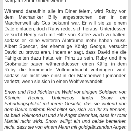
Margaret zurückholen werden.
Während daraufhin alle im Diner feiern, wird Ruby von
dem Mechaniker Billy angesprochen, der in der
Märchenwelt als Gus bekannt war. Er will sie zu einem
Date einladen, doch Ruby redet sich heraus. Unterdessen
versucht Henry sich mit Hilfe von Kaffee wach zu halten,
sodass er keine weiteren Albträume mehr haben muss.
Albert Spencer, der ehemalige König George, versucht
David zu provozieren, indem er sagt, dass David nie die
Fähigkeiten dazu hatte, ein Prinz zu sein. Ruby und ihre
Großmutter bauen währenddessen einen Käfig, in dem
Ruby die kommende Vollmondnacht verbringen wird,
sodass sie nicht wie einst in der Märchenwelt jemanden
verletzt, wenn sie sich in einen Wolf verwandelt.
Snow und Red flüchten im Wald vor einigen Soldaten von
Königin Regina. Unterwegs findet Snow ein
Fahndungsplakat mit ihrem Gesicht, das sie wütend von
dem Baum entfernt. Red bittet sie, sich von ihr zu trennen,
da bald Vollmond ist und sie Angst davor hat, dass ihr roter
Mantel nicht wirkt. Snow willigt ein und beide bemerken
nicht, dass sie von einem Mann mit goldglänzenden Augen