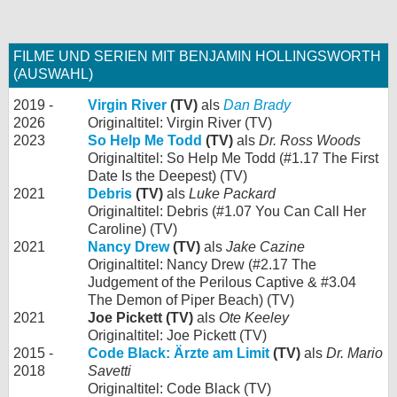
FILME UND SERIEN MIT BENJAMIN HOLLINGSWORTH
(AUSWAHL)
2019 -
Virgin River
(TV)
als
Dan Brady
2026
Originaltitel: Virgin River (TV)
2023
So Help Me Todd
(TV)
als
Dr. Ross Woods
Originaltitel: So Help Me Todd (#1.17 The First
Date Is the Deepest) (TV)
2021
Debris
(TV)
als
Luke Packard
Originaltitel: Debris (#1.07 You Can Call Her
Caroline) (TV)
2021
Nancy Drew
(TV)
als
Jake Cazine
Originaltitel: Nancy Drew (#2.17 The
Judgement of the Perilous Captive & #3.04
The Demon of Piper Beach) (TV)
2021
Joe Pickett (TV)
als
Ote Keeley
Originaltitel: Joe Pickett (TV)
2015 -
Code Black: Ärzte am Limit
(TV)
als
Dr. Mario
2018
Savetti
Originaltitel: Code Black (TV)