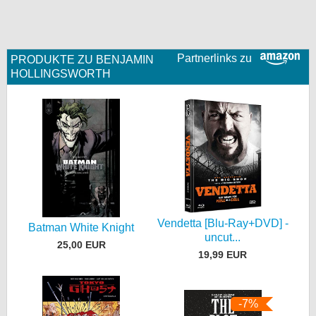
Partnerlinks zu
PRODUKTE ZU BENJAMIN
HOLLINGSWORTH
Vendetta [Blu-Ray+DVD] -
Batman White Knight
uncut...
25,00 EUR
19,99 EUR
-7%