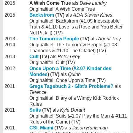
2015
A Wish Come True
als
Dave Landry
Originaltitel: A Wish Come True
2015
Backstrom
(TV)
als
ADA Steven Kines
Originaltitel: Backstrom (#1.09 Inescapable
Truth & #1.10 Love Is a Rose and You Better
Not Pick It) (TV)
2013 -
The Tomorrow People
(TV)
als
Agent Troy
2014
Originaltitel: The Tomorrow People (#1.08
Thanados & #1.10 The Citadel) (TV)
2013
Cult
(TV)
als
Peter Grey
Originaltitel: Cult (TV)
2012
Once Upon a Time
(
#2.07 Kinder des
Mondes
) (TV)
als
Quinn
Originaltitel: Once Upon a Time (TV)
2011
Gregs Tagebuch 2 - Gibt's Probleme?
als
Terence
Originaltitel: Diary of a Wimpy Kid: Rodrick
Rules
2011
Suits
(TV)
als
Kyle Durant
Originaltitel: Suits (#1.07 Play the Man & #1.11
Rules of the Game) (TV)
2011
CSI: Miami
(TV)
als
Jason Huntsman