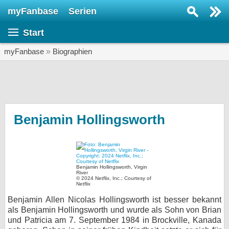
myFanbase
Serien
Serie suchen...
Start
Home
SERIEN
myFanbase
»
Biographien
Serien
Kolumnen
Interviews
Benjamin Hollingsworth
Veranstaltungen
KULTUR
Specials
Benjamin Hollingsworth, Virgin
River
© 2024 Netflix, Inc.; Courtesy of
SERVICE
Netflix
Gewinnspiele
Benjamin Allen Nicolas Hollingsworth ist besser bekannt
als Benjamin Hollingsworth und wurde als Sohn von Brian
und Patricia am 7. September 1984 in Brockville, Kanada
Forum