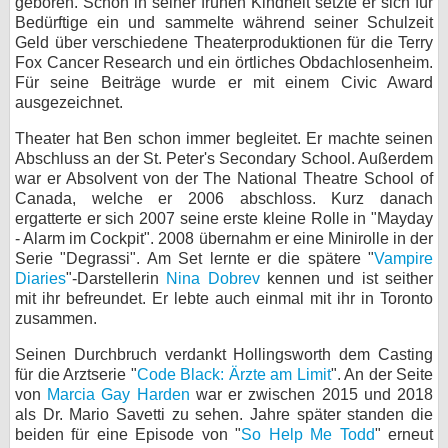
geboren. Schon in seiner frühen Kindheit setzte er sich für
Bedürftige ein und sammelte während seiner Schulzeit
bei X
Geld über verschiedene Theaterproduktionen für die Terry
Fox Cancer Research und ein örtliches Obdachlosenheim.
bei Facebook
Für seine Beiträge wurde er mit einem Civic Award
ausgezeichnet.
Kontakt
Theater hat Ben schon immer begleitet. Er machte seinen
Abschluss an der St. Peter's Secondary School. Außerdem
war er Absolvent von der The National Theatre School of
Nutzungsbedingungen
Canada, welche er 2006 abschloss. Kurz danach
ergatterte er sich 2007 seine erste kleine Rolle in "Mayday
Datenschutz
- Alarm im Cockpit". 2008 übernahm er eine Minirolle in der
Serie "Degrassi". Am Set lernte er die spätere "
Vampire
Cookie-Einstellungen
Diaries
"-Darstellerin
Nina Dobrev
kennen und ist seither
mit ihr befreundet. Er lebte auch einmal mit ihr in Toronto
Impressum
zusammen.
Desktop-Ansicht
Seinen Durchbruch verdankt Hollingsworth dem Casting
myFanbase
für die Arztserie "
Code Black: Ärzte am Limit
". An der Seite
von
Marcia Gay Harden
war er zwischen 2015 und 2018
als Dr. Mario Savetti zu sehen. Jahre später standen die
beiden für eine Episode von "
So Help Me Todd
" erneut