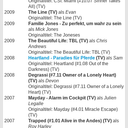
Originaltitel: CSI: Miami (#10.07 Sinner Takes
All) (TV)
2009
The Line (TV)
als
Evan
Originaltitel: The Line (TV)
2009
Familie Jones - Zu perfekt, um wahr zu sein
als
Mick Jones
Originaltitel: The Joneses
2009
The Beautiful Life: TBL (TV)
als
Chris
Andrews
Originaltitel: The Beautiful Life: TBL (TV)
2008
Heartland - Paradies für Pferde
(TV)
als
Sam
Originaltitel: Heartland (#1.08 Out of the
Darkness) (TV)
2008
Degrassi (#7.11 Owner of a Lonely Heart)
(TV)
als
Devon
Originaltitel: Degrassi (#7.11 Owner of a Lonely
Heart) (TV)
2007
Mayday - Alarm im Cockpit (TV)
als
Julien
Legalle
Originaltitel: Mayday (#4.01 Miracle Escape)
(TV)
2007
Trapped (#1.01 Alive in the Andes) (TV)
als
Roy Harley