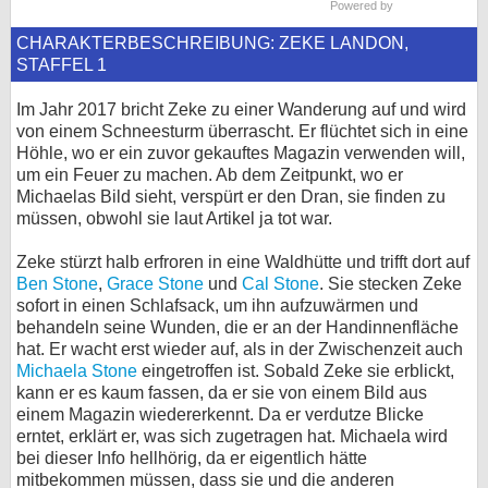
Powered by
bei X
CHARAKTERBESCHREIBUNG: ZEKE LANDON,
STAFFEL 1
bei Facebook
Im Jahr 2017 bricht Zeke zu einer Wanderung auf und wird
von einem Schneesturm überrascht. Er flüchtet sich in eine
Kontakt
Höhle, wo er ein zuvor gekauftes Magazin verwenden will,
um ein Feuer zu machen. Ab dem Zeitpunkt, wo er
Nutzungsbedingungen
Michaelas Bild sieht, verspürt er den Dran, sie finden zu
müssen, obwohl sie laut Artikel ja tot war.
Datenschutz
Zeke stürzt halb erfroren in eine Waldhütte und trifft dort auf
Ben Stone
,
Grace Stone
und
Cal Stone
. Sie stecken Zeke
Cookie-Einstellungen
sofort in einen Schlafsack, um ihn aufzuwärmen und
behandeln seine Wunden, die er an der Handinnenfläche
Impressum
hat. Er wacht erst wieder auf, als in der Zwischenzeit auch
Michaela Stone
eingetroffen ist. Sobald Zeke sie erblickt,
Desktop-Ansicht
kann er es kaum fassen, da er sie von einem Bild aus
myFanbase
einem Magazin wiedererkennt. Da er verdutze Blicke
erntet, erklärt er, was sich zugetragen hat. Michaela wird
bei dieser Info hellhörig, da er eigentlich hätte
mitbekommen müssen, dass sie und die anderen