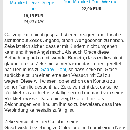
You Manifest You: Wie du...
Manifest: Dive Deeper:
The...
22,00 EUR
19,15 EUR
24,00 EUR
Cal zeigt sich nicht gesprächsbereit, reagiert aber für alle
sichtbar auf Zekes Angabe, einen Wolf gesehen zu haben.
Zeke ist sich sicher, dass er mit Kindern nicht umgehen
kann und ihnen Angst macht. Als auch Grace diese
Befürchtung bekommt, wendet Ben ein, dass er dies nicht
glaube, da Cal Zeke mit seiner Vision das Leben gerettet
hat. Ben muss zu
Saanvi Bahl
, so dass Zeke bei Grace
zurückbleibt, um einen erneuten Versuch mit Cal zu
wagen. Diese will wissen, ob er schon den Kontakt zu
seiner Familie gesucht hat. Zeke verneint das, da seine
Rückkehr ja auch eher zufällig sei und niemand von seiner
Rückkehr wisse. Daraufhin zeigt Grace ihm Cals
Zeichnungen von ihm, um ihm so zu beweisen, dass ihre
Verbindung keinesfalls zufällig ist.
Zeke versucht es bei Cal über seine
Geschwisterbeziehung zu Chloe und trifft damit einen Nerv