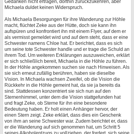
Gedanken nicht ertragen, dorthin zurückzukehren, aber
Michaela duldet keinen Widerspruch.
Als Michaela Besorgungen für ihre Wanderung zur Höhle
macht, flüchtet Zeke aus der Hütte, doch sie kann ihn
aufspüren und konfrontiert ihn mit einem Flyer, auf dem er
als vermisst gemeldet wird und auf dem steht, dass er eine
Schwester namens Chloe hat. Er berichtet, dass es sich
um seine tote Schwester handle und er trage die Schuld an
ihrem Tod. Um weiteren Erklärungen auszuweichen, erklärt
er sich schließlich bereit, Michaela in die Höhle zu führen.
In der Höhle angekommen suchen sie nach Hinweisen. Als
sie sich erneut zufällig berühren, haben sie dieselbe
Vision. In Michaela wachsen Zweifel, ob die Vision die
Rückkehr in die Höhle gemeint hat, da sie ja bereits da
sind. Stattdessen konzentriert sie sich nun auf den
Sternenhimmel, unter dem die Vision stattgefunden hat
und fragt Zeke, ob Sterne für ihn eine besondere
Bedeutung haben. Er holt einen Anhänger hervor, der
einen Stern zeigt. Zeke erklärt, dass dies ein Geschenk
von ihm an seine Schwester war. Zudem berichtet er, dass
er die Wanderung auf sich genommen hat, um Schritt 5
seines Alkoholentzugs zu vollziehen, der fordert, sich seine