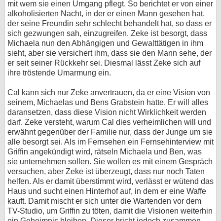
mit wem sie einen Umgang pflegt. So berichtet er von einer
alkoholisierten Nacht, in der er einen Mann gesehen hat,
der seine Freundin sehr schlecht behandelt hat, so dass er
sich gezwungen sah, einzugreifen. Zeke ist besorgt, dass
Michaela nun den Abhängigen und Gewalttätigen in ihm
sieht, aber sie versichert ihm, dass sie den Mann sehe, der
er seit seiner Rückkehr sei. Diesmal lässt Zeke sich auf
ihre tröstende Umarmung ein.
Cal kann sich nur Zeke anvertrauen, da er eine Vision von
seinem, Michaelas und Bens Grabstein hatte. Er will alles
daransetzen, dass diese Vision nicht Wirklichkeit werden
darf. Zeke versteht, warum Cal dies verheimlichen will und
erwähnt gegenüber der Familie nur, dass der Junge um sie
alle besorgt sei. Als im Fernsehen ein Fernsehinterview mit
Griffin angekündigt wird, rätseln Michaela und Ben, was
sie unternehmen sollen. Sie wollen es mit einem Gespräch
versuchen, aber Zeke ist überzeugt, dass nur noch Taten
helfen. Als er damit überstimmt wird, verlässt er wütend das
Haus und sucht einen Hinterhof auf, in dem er eine Waffe
kauft. Damit mischt er sich unter die Wartenden vor dem
TV-Studio, um Griffin zu töten, damit die Visionen weiterhin
ein Geheimnis bleiben. Dieser bricht jedoch zusammen,