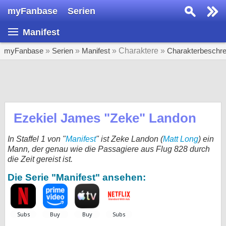
myFanbase
Serien
Serie suchen...
Manifest
Home
SERIEN
myFanbase
»
Serien
»
Manifest
» Charaktere »
Charakterbeschr
Serien
Kolumnen
Interviews
Ezekiel James "Zeke" Landon
Veranstaltungen
In Staffel 1 von "
Manifest
" ist Zeke Landon (
Matt Long
) ein
KULTUR
Mann, der genau wie die Passagiere aus Flug 828 durch
die Zeit gereist ist.
Specials
Die Serie "Manifest" ansehen:
SERVICE
Gewinnspiele
Forum