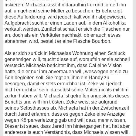
riskieren. Michaela lässt ihn daraufhin frei und fordert ihn
auf, umgehend seine Mutter zu besuchen. Er beherzigt
diese Aufforderung, wird jedoch kalt von ihr abgewiesen.
Aufgebracht sucht er einen Laden auf, in dem Alkoholika
verkauft werden. Zunächst schaut er sich die Flaschen nur
an, doch als ein Verkäufer nachhakt, ob er auch etwas
abnehmen wird, bestellt er eine Flasche Bourbon.
Als er sich zurück in Michaelas Wohnung einen Schluck
genehmigen will, taucht diese auf, woraufhin er sie schnell
versteckt. Michaela berichtet ihm, dass Cal eine Vision
hatte, die er nur ihm anvertrauen will, weswegen er sie zu
Ben begleiten soll. Sie regt an, ihm ein Handy zu
besorgen, damit er stets erreichbar ist. Zeke will jedoch
nicht erreichbar sein, da selbst seine Mutter nichts mit ihm
zu tun haben will. Michaela ist getroffen angesichts dieses
Berichts und will ihn trösten. Zeke weist sie aufgrund
seines Selbsthasses ab. Michaela hat in der Zwischenzeit
durch Jared erfahren, dass es gegen Zeke eine Anzeige
wegen Körperverletzung gab und will dazu mehr wissen.
Dieser ist sauer, dass Jared ihn hintergangen hat, hat aber
andererseits auch Verständnis, dass Michaela wissen will,