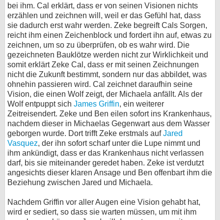
bei ihm. Cal erklärt, dass er von seinen Visionen nichts
erzählen und zeichnen will, weil er das Gefühl hat, dass
sie dadurch erst wahr werden. Zeke begreift Cals Sorgen,
reicht ihm einen Zeichenblock und fordert ihn auf, etwas zu
zeichnen, um so zu überprüfen, ob es wahr wird. Die
gezeichneten Bauklötze werden nicht zur Wirklichkeit und
somit erklärt Zeke Cal, dass er mit seinen Zeichnungen
nicht die Zukunft bestimmt, sondern nur das abbildet, was
ohnehin passieren wird. Cal zeichnet daraufhin seine
Vision, die einen Wolf zeigt, der Michaela anfällt. Als der
Wolf entpuppt sich
James Griffin
, ein weiterer
Zeitreisendert. Zeke und Ben eilen sofort ins Krankenhaus,
nachdem dieser in Michaelas Gegenwart aus dem Wasser
geborgen wurde. Dort trifft Zeke erstmals auf
Jared
Vasquez
, der ihn sofort scharf unter die Lupe nimmt und
ihm ankündigt, dass er das Krankenhaus nicht verlassen
darf, bis sie miteinander geredet haben. Zeke ist verdutzt
angesichts dieser klaren Ansage und Ben offenbart ihm die
Beziehung zwischen Jared und Michaela.
Nachdem Griffin vor aller Augen eine Vision gehabt hat,
wird er sediert, so dass sie warten müssen, um mit ihm