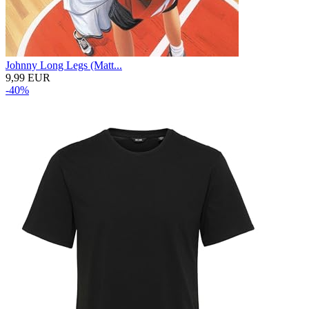
Johnny Long Legs (Matt...
9,99 EUR
-40%