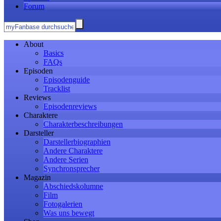
Forum
About
Basics
FAQs
Episoden
Episodenguide
Tracklist
Reviews
Episodenreviews
Charaktere
Charakterbeschreibungen
Darsteller
Darstellerbiographien
Andere Charaktere
Andere Serien
Synchronsprecher
Magazin
Abschiedskolumne
Film
Fotogalerien
Was uns bewegt