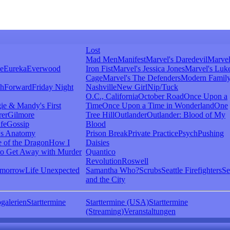
Lost
Mad Men
Manifest
Marvel's Daredevil
Marvel
ie
Eureka
Everwood
Iron Fist
Marvel's Jessica Jones
Marvel's Luk
Cage
Marvel's The Defenders
Modern Famil
shForward
Friday Night
Nashville
New Girl
Nip/Tuck
O.C., California
October Road
Once Upon a
ie & Mandy's First
Time
Once Upon a Time in Wonderland
One
rer
Gilmore
Tree Hill
Outlander
Outlander: Blood of My
fe
Gossip
Blood
's Anatomy
Prison Break
Private Practice
Psych
Pushing
 of the Dragon
How I
Daisies
o Get Away with Murder
Quantico
Revolution
Roswell
omorrow
Life Unexpected
Samantha Who?
Scrubs
Seattle Firefighters
Se
and the City
galerien
Starttermine
Starttermine (USA)
Starttermine
(Streaming)
Veranstaltungen