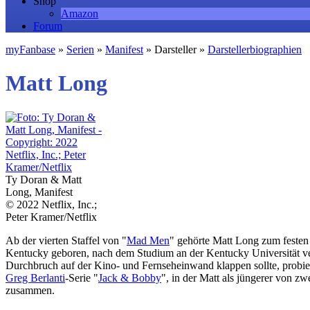
Shop
Amazon
Forum
myFanbase
»
Serien
»
Manifest
» Darsteller »
Darstellerbiographien
Matt Long
Ty Doran & Matt
Long, Manifest
© 2022 Netflix, Inc.;
Peter Kramer/Netflix
Ab der vierten Staffel von "
Mad Men
" gehörte Matt Long zum festen 
Kentucky geboren, nach dem Studium an der Kentucky Universität ver
Durchbruch auf der Kino- und Fernseheinwand klappen sollte, probierte
Greg Berlanti
-Serie "
Jack & Bobby
", in der Matt als jüngerer von 
zusammen.