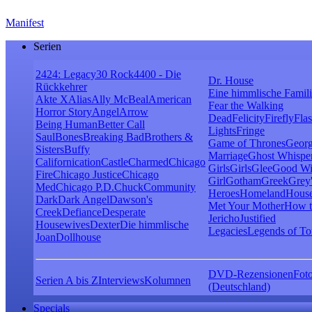
Manifest
Serien
24
24: Legacy
30 Rock
4400 - Die
Dr. House
Rückkehrer
Eine himmlische Famil
Akte X
Alias
Ally McBeal
American
Fear the Walking
Horror Story
Angel
Arrow
Dead
Felicity
Firefly
Fla
Being Human
Better Call
Lights
Fringe
Saul
Bones
Breaking Bad
Brothers &
Game of Thrones
Georg
Sisters
Buffy
Marriage
Ghost Whispe
Californication
Castle
Charmed
Chicago
Girls
Girls
Glee
Good Wi
Fire
Chicago Justice
Chicago
Girl
Gotham
Greek
Grey
Med
Chicago P.D.
Chuck
Community
Heroes
Homeland
House
Dark
Dark Angel
Dawson's
Met Your Mother
How t
Creek
Defiance
Desperate
Jericho
Justified
Housewives
Dexter
Die himmlische
Legacies
Legends of T
Joan
Dollhouse
DVD-Rezensionen
Foto
Serien A bis Z
Interviews
Kolumnen
(Deutschland)
Specials