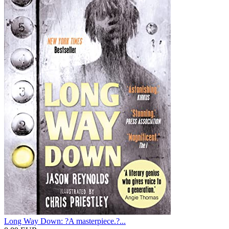
Long Way Down: ?A masterpiece.?...