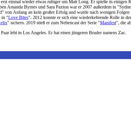
rst einmal wieder etwas ruhiger um Matt Long. Er spielte in einigen 
eben Amanda Byrnes und Sara Paxton war er 2007 außerdem in "Sydney 
d" von Anfang an kein großer Erfolg und wurde nach wenigen Folgen
 in "
Love Bites
". 2012 konnte er sich eine wiederkehrende Rolle in der
elix
" sichern. 2019 stieß er zum Nebencast der Serie "
Manifest
", die a
s Paar lebt in Los Angeles. Er hat einen jüngeren Bruder namens Zac.