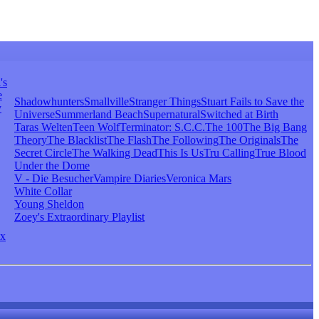
's
e
Shadowhunters
Smallville
Stranger Things
Stuart Fails to Save the
y
Universe
Summerland Beach
Supernatural
Switched at Birth
Taras Welten
Teen Wolf
Terminator: S.C.C.
The 100
The Big Bang
Theory
The Blacklist
The Flash
The Following
The Originals
The
Secret Circle
The Walking Dead
This Is Us
Tru Calling
True Blood
Under the Dome
V - Die Besucher
Vampire Diaries
Veronica Mars
White Collar
Young Sheldon
Zoey's Extraordinary Playlist
x