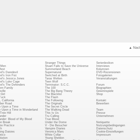
▲ Nac
Stranger Things
Serienlexikon
 Men
Stuart Fails to Save the Universe
Interviews
fest
Summerland Beach
Kolumnen
el's Daredevil
Supernatural
DVD-Rezensionen
el's Iron Fist
Switched at Birth
Fotogalerien
el's Jessica Jones
Taras Welten
Veranstaltungen
el's Luke Cage
Teen Wolf
el's The Defenders
Terminator: S.C.C.
Forum
rn Family
The 100
Biographien
ville
The Big Bang Theory
Gewinnspiele
Girl
The Blacklist
Shop
Tuck
The Flash
, California
The Following
Kontakt
ber Road
The Originals
Bewerben
 Upon a Time
The Secret Circle
 Upon a Time in Wonderland
The Walking Dead
Team
Tree Hill
This Is Us
Presse
ander
Tru Calling
Unternehmen
ander: Blood of My Blood
True Blood
on Break
Under the Dome
Netiquette
ate Practice
V - Die Besucher
Nutzungsbedingungen
ch
Vampire Diaries
Datenschutz
ing Daisies
Veronica Mars
Cookie-Einstellungen
tico
White Collar
Impressum
lution
Young Sheldon