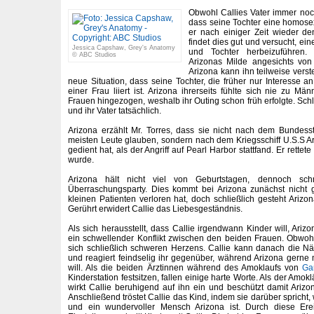
Obwohl Callies Vater immer noc
dass seine Tochter eine homosex
er nach einiger Zeit wieder de
findet dies gut und versucht, e
Jessica Capshaw, Grey's Anatomy
und Tochter herbeizuführen.
© ABC Studios
Arizonas Milde angesichts von 
Arizona kann ihn teilweise verst
neue Situation, dass seine Tochter, die früher nur Interesse an
einer Frau liiert ist. Arizona ihrerseits fühlte sich nie zu M
Frauen hingezogen, weshalb ihr Outing schon früh erfolgte. Schl
und ihr Vater tatsächlich.
Arizona erzählt Mr. Torres, dass sie nicht nach dem Bundess
meisten Leute glauben, sondern nach dem Kriegsschiff U.S.S Ar
gedient hat, als der Angriff auf Pearl Harbor stattfand. Er rette
wurde.
Arizona hält nicht viel von Geburtstagen, dennoch sch
Überraschungsparty. Dies kommt bei Arizona zunächst nicht 
kleinen Patienten verloren hat, doch schließlich gesteht Arizon
Gerührt erwidert Callie das Liebesgeständnis.
Als sich herausstellt, dass Callie irgendwann Kinder will, Arizo
ein schwellender Konflikt zwischen den beiden Frauen. Obwohl 
sich schließlich schweren Herzens. Callie kann danach die Nä
und reagiert feindselig ihr gegenüber, während Arizona gerne m
will. Als die beiden Ärztinnen während des Amoklaufs von
Ga
Kinderstation festsitzen, fallen einige harte Worte. Als der Amoklä
wirkt Callie beruhigend auf ihn ein und beschützt damit Arizon
Anschließend tröstet Callie das Kind, indem sie darüber spricht, 
und ein wundervoller Mensch Arizona ist. Durch diese Erei