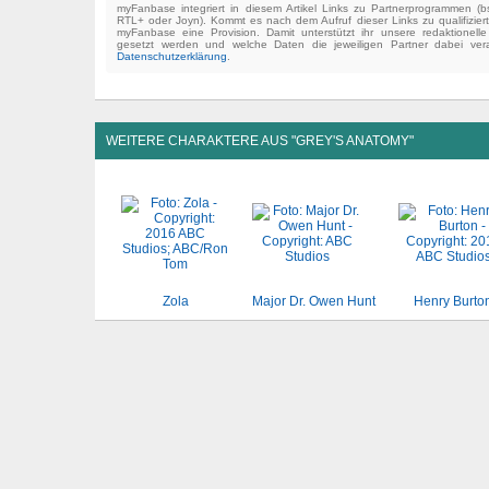
myFanbase integriert in diesem Artikel Links zu Partnerprogrammen 
RTL+ oder Joyn). Kommt es nach dem Aufruf dieser Links zu qualifizier
myFanbase eine Provision. Damit unterstützt ihr unsere redaktionell
gesetzt werden und welche Daten die jeweiligen Partner dabei verar
Datenschutzerklärung
.
WEITERE CHARAKTERE AUS "GREY'S ANATOMY"
Zola
Major Dr. Owen Hunt
Henry Burto