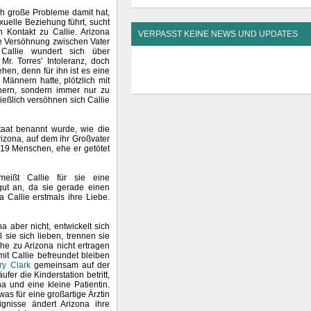
h große Probleme damit hat,
uelle Beziehung führt, sucht
n Kontakt zu Callie. Arizona
VERPASST KEINE NEWS UND UPDATES
ine Versöhnung zwischen Vater
 Callie wundert sich über
Mr. Torres' Intoleranz, doch
ehen, denn für ihn ist es eine
 Männern hatte, plötzlich mit
ännern, sondern immer nur zu
ießlich versöhnen sich Callie
taat benannt wurde, wie die
izona, auf dem ihr Großvater
te 19 Menschen, ehe er getötet
meißt Callie für sie eine
gut an, da sie gerade einen
a Callie erstmals ihre Liebe.
na aber nicht, entwickelt sich
sie sich lieben, trennen sie
he zu Arizona nicht ertragen
it Callie befreundet bleiben
ry Clark
gemeinsam auf der
ufer die Kinderstation betritt,
a und eine kleine Patientin.
was für eine großartige Ärztin
gnisse ändert Arizona ihre