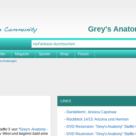
Grey's Anat
ller
Magazin
Spoiler
Shop
Forum
schreibungen
LINKS
Darstellerin: Jessica Capshaw
Rückblick 14/15: Arizona und Herman
DVD-Rezension: "Grey's Anatomy" Staffel 
taffel 5 von "
Grey's Anatomy -
cy West und beginnt bald eine
DVD-Rezension: "Grey's Anatomy" Staffel 