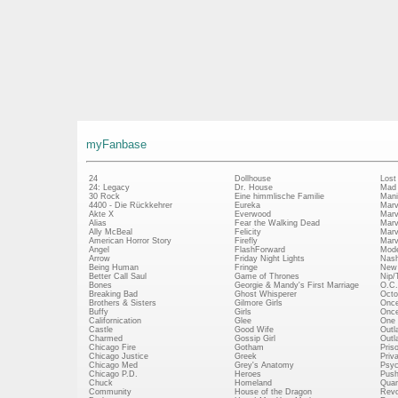
myFanbase
24
Dollhouse
Lost
24: Legacy
Dr. House
Mad
30 Rock
Eine himmlische Familie
Mani
4400 - Die Rückkehrer
Eureka
Marv
Akte X
Everwood
Marv
Alias
Fear the Walking Dead
Marv
Ally McBeal
Felicity
Marv
American Horror Story
Firefly
Marv
Angel
FlashForward
Mode
Arrow
Friday Night Lights
Nash
Being Human
Fringe
New 
Better Call Saul
Game of Thrones
Nip/
Bones
Georgie & Mandy's First Marriage
O.C.
Breaking Bad
Ghost Whisperer
Octo
Brothers & Sisters
Gilmore Girls
Once
Buffy
Girls
Once
Californication
Glee
One 
Castle
Good Wife
Outl
Charmed
Gossip Girl
Outl
Chicago Fire
Gotham
Pris
Chicago Justice
Greek
Priv
Chicago Med
Grey's Anatomy
Psy
Chicago P.D.
Heroes
Push
Chuck
Homeland
Quan
Community
House of the Dragon
Revo