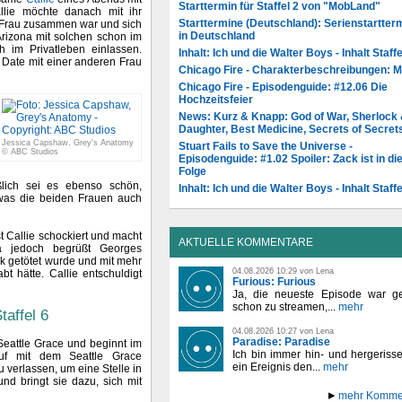
Starttermin für Staffel 2 von "MobLand"
llie möchte danach mit ihr
Starttermine (Deutschland): Serienstartter
er Frau zusammen war und sich
in Deutschland
 Arizona mit solchen schon im
h im Privatleben einlassen.
Inhalt: Ich und die Walter Boys - Inhalt Staffe
 Date mit einer anderen Frau
Chicago Fire - Charakterbeschreibungen: 
Chicago Fire - Episodenguide: #12.06 Die
Hochzeitsfeier
News: Kurz & Knapp: God of War, Sherlock
Daughter, Best Medicine, Secrets of Secret
Jessica Capshaw, Grey's Anatomy
Stuart Fails to Save the Universe -
© ABC Studios
Episodenguide: #1.02 Spoiler: Zack ist in di
Folge
eßlich sei es ebenso schön,
Inhalt: Ich und die Walter Boys - Inhalt Staffe
was die beiden Frauen auch
st Callie schockiert und macht
AKTUELLE KOMMENTARE
a jedoch begrüßt Georges
rak getötet wurde und mit mehr
04.08.2026 10:29 von Lena
t hätte. Callie entschuldigt
Furious: Furious
Ja, die neueste Episode war ge
schon zu streamen,...
mehr
taffel 6
04.08.2026 10:27 von Lena
Paradise: Paradise
 Seattle Grace und beginnt im
Ich bin immer hin- und hergeriss
uf mit dem Seattle Grace
ein Ereignis den...
mehr
 verlassen, um eine Stelle in
nd bringt sie dazu, sich mit
mehr Komme