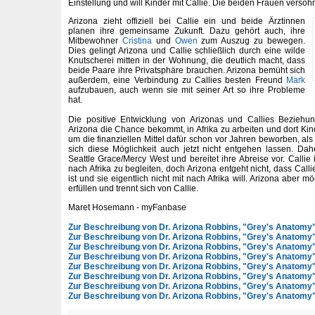
Einstellung und will Kinder mit Callie. Die beiden Frauen versöh
Arizona zieht offiziell bei Callie ein und beide Ärztinnen
planen ihre gemeinsame Zukunft. Dazu gehört auch, ihre
Mitbewohner
Cristina
und
Owen
zum Auszug zu bewegen.
Dies gelingt Arizona und Callie schließlich durch eine wilde
Knutscherei mitten in der Wohnung, die deutlich macht, dass
beide Paare ihre Privatsphäre brauchen. Arizona bemüht sich
außerdem, eine Verbindung zu Callies besten Freund
Mark
aufzubauen, auch wenn sie mit seiner Art so ihre Probleme
hat.
Die positive Entwicklung von Arizonas und Callies Beziehun
Arizona die Chance bekommt, in Afrika zu arbeiten und dort Kind
um die finanziellen Mittel dafür schon vor Jahren beworben, als 
sich diese Möglichkeit auch jetzt nicht entgehen lassen. Dahe
Seattle Grace/Mercy West und bereitet ihre Abreise vor. Callie i
nach Afrika zu begleiten, doch Arizona entgeht nicht, dass Call
ist und sie eigentlich nicht mit nach Afrika will. Arizona aber 
erfüllen und trennt sich von Callie.
Maret Hosemann - myFanbase
Zur Beschreibung von Dr. Arizona Robbins, "Grey's Anatomy" 
Zur Beschreibung von Dr. Arizona Robbins, "Grey's Anatomy" 
Zur Beschreibung von Dr. Arizona Robbins, "Grey's Anatomy" 
Zur Beschreibung von Dr. Arizona Robbins, "Grey's Anatomy" 
Zur Beschreibung von Dr. Arizona Robbins, "Grey's Anatomy" 
Zur Beschreibung von Dr. Arizona Robbins, "Grey's Anatomy" 
Zur Beschreibung von Dr. Arizona Robbins, "Grey's Anatomy" 
Zur Beschreibung von Dr. Arizona Robbins, "Grey's Anatomy" 