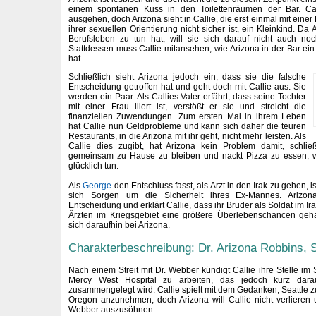
einem spontanen Kuss in den Toilettenräumen der Bar. Ca
ausgehen, doch Arizona sieht in Callie, die erst einmal mit ein
ihrer sexuellen Orientierung nicht sicher ist, ein Kleinkind. Da
Berufsleben zu tun hat, will sie sich darauf nicht auch noc
Stattdessen muss Callie mitansehen, wie Arizona in der Bar ein
hat.
Schließlich sieht Arizona jedoch ein, dass sie die falsche
Entscheidung getroffen hat und geht doch mit Callie aus. Sie
werden ein Paar. Als Callies Vater erfährt, dass seine Tochter
mit einer Frau liiert ist, verstößt er sie und streicht die
finanziellen Zuwendungen. Zum ersten Mal in ihrem Leben
hat Callie nun Geldprobleme und kann sich daher die teuren
Restaurants, in die Arizona mit ihr geht, nicht mehr leisten. Als
Callie dies zugibt, hat Arizona kein Problem damit, schli
gemeinsam zu Hause zu bleiben und nackt Pizza zu essen, 
glücklich tun.
Als
George
den Entschluss fasst, als Arzt in den Irak zu gehen, i
sich Sorgen um die Sicherheit ihres Ex-Mannes. Arizon
Entscheidung und erklärt Callie, dass ihr Bruder als Soldat im I
Ärzten im Kriegsgebiet eine größere Überlebenschancen gehab
sich daraufhin bei Arizona.
Charakterbeschreibung: Dr. Arizona Robbins, S
Nach einem Streit mit Dr. Webber kündigt Callie ihre Stelle im
Mercy West Hospital zu arbeiten, das jedoch kurz dara
zusammengelegt wird. Callie spielt mit dem Gedanken, Seattle zu
Oregon anzunehmen, doch Arizona will Callie nicht verlieren u
Webber auszusöhnen.