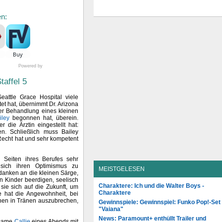
en:
Powered by
taffel 5
attle Grace Hospital viele
tet hat, übernimmt Dr. Arizona
der Behandlung eines kleinen
iley
begonnen hat, überein.
 die Ärztin eingestellt hat:
n. Schließlich muss Bailey
Recht hat und sehr kompetent
n Seiten ihres Berufes sehr
 sich ihren Optimismus zu
MEISTGELESEN
anken an die kleinen Särge,
en Kinder beerdigen, seelisch
Charaktere: Ich und die Walter Boys -
 sie sich auf die Zukunft, um
Charaktere
e hat die Angewohnheit, bei
sonen in Tränen auszubrechen,
Gewinnspiele: Gewinnspiel: Funko Pop!-Set
"Vaiana"
News: Paramount+ enthüllt Trailer und
insame
Callie
eines Abends mit