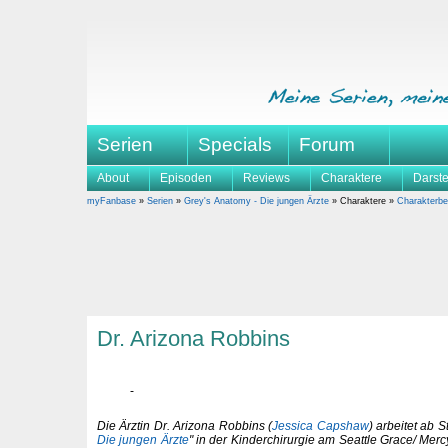
Serien
Specials
Forum
About
Episoden
Reviews
Charaktere
Darste
myFanbase
»
Serien
»
Grey's Anatomy - Die jungen Ärzte
» Charaktere »
Charakterbe
Dr. Arizona Robbins
Die Ärztin Dr. Arizona Robbins (
Jessica Capshaw
) arbeitet ab S
Die jungen Ärzte
" in der Kinderchirurgie am Seattle Grace/ Mer