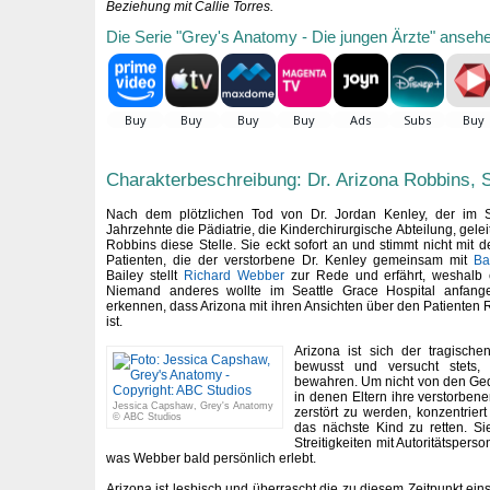
Beziehung mit Callie Torres.
Die Serie "Grey's Anatomy - Die jungen Ärzte" anseh
Charakterbeschreibung: Dr. Arizona Robbins, S
Nach dem plötzlichen Tod von Dr. Jordan Kenley, der im Se
Jahrzehnte die Pädiatrie, die Kinderchirurgische Abteilung, gelei
Robbins diese Stelle. Sie eckt sofort an und stimmt nicht mit 
Patienten, die der verstorbene Dr. Kenley gemeinsam mit
Ba
Bailey stellt
Richard Webber
zur Rede und erfährt, weshalb er
Niemand anderes wollte im Seattle Grace Hospital anfange
erkennen, dass Arizona mit ihren Ansichten über den Patienten 
ist.
Arizona ist sich der tragische
bewusst und versucht stets,
bewahren. Um nicht von den Ged
in denen Eltern ihre verstorben
Jessica Capshaw, Grey's Anatomy
zerstört zu werden, konzentriert
© ABC Studios
das nächste Kind zu retten. Si
Streitigkeiten mit Autoritätsper
was Webber bald persönlich erlebt.
Arizona ist lesbisch und überrascht die zu diesem Zeitpunkt e