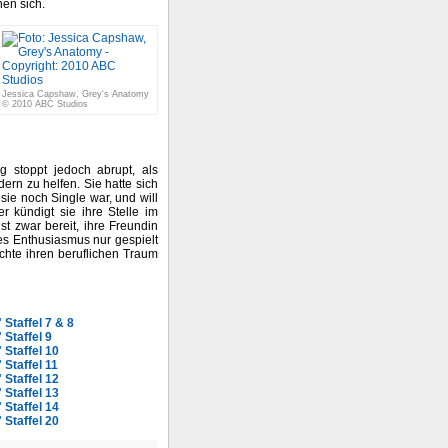
nen sich.
Jessica Capshaw, Grey's Anatomy
© 2010 ABC Studios
g stoppt jedoch abrupt, als
ern zu helfen. Sie hatte sich
sie noch Single war, und will
r kündigt sie ihre Stelle im
st zwar bereit, ihre Freundin
ies Enthusiasmus nur gespielt
möchte ihren beruflichen Traum
Staffel 7 & 8
Staffel 9
Staffel 10
Staffel 11
Staffel 12
Staffel 13
Staffel 14
Staffel 20