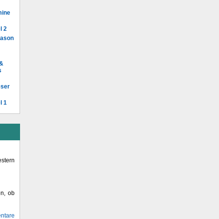
mine
l 2
Mason
 &
s
eser
l 1
stern
en, ob
ntare