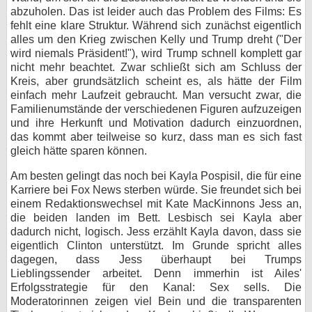
abzuholen. Das ist leider auch das Problem des Films: Es
fehlt eine klare Struktur. Während sich zunächst eigentlich
alles um den Krieg zwischen Kelly und Trump dreht ("Der
wird niemals Präsident!"), wird Trump schnell komplett gar
nicht mehr beachtet. Zwar schließt sich am Schluss der
Kreis, aber grundsätzlich scheint es, als hätte der Film
einfach mehr Laufzeit gebraucht. Man versucht zwar, die
Familienumstände der verschiedenen Figuren aufzuzeigen
und ihre Herkunft und Motivation dadurch einzuordnen,
das kommt aber teilweise so kurz, dass man es sich fast
gleich hätte sparen können.
Am besten gelingt das noch bei Kayla Pospisil, die für eine
Karriere bei Fox News sterben würde. Sie freundet sich bei
einem Redaktionswechsel mit Kate MacKinnons Jess an,
die beiden landen im Bett. Lesbisch sei Kayla aber
dadurch nicht, logisch. Jess erzählt Kayla davon, dass sie
eigentlich Clinton unterstützt. Im Grunde spricht alles
dagegen, dass Jess überhaupt bei Trumps
Lieblingssender arbeitet. Denn immerhin ist Ailes'
Erfolgsstrategie für den Kanal: Sex sells. Die
Moderatorinnen zeigen viel Bein und die transparenten