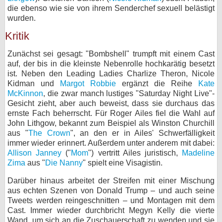
die ebenso wie sie von ihrem Senderchef sexuell belästigt
wurden.
Kritik
Zunächst sei gesagt: "Bombshell" trumpft mit einem Cast
auf, der bis in die kleinste Nebenrolle hochkarätig besetzt
ist. Neben den Leading Ladies Charlize Theron, Nicole
Kidman und
Margot Robbie
ergänzt die Reihe
Kate
McKinnon
, die zwar manch lustiges "Saturday Night Live"-
Gesicht zieht, aber auch beweist, dass sie durchaus das
ernste Fach beherrscht. Für Roger Ailes fiel die Wahl auf
John Lithgow, bekannt zum Beispiel als Winston Churchill
aus "
The Crown
", an den er in Ailes' Schwerfälligkeit
immer wieder erinnert. Außerdem unter anderem mit dabei:
Allison Janney
("
Mom
") vertritt Ailes juristisch,
Madeline
Zima
aus "
Die Nanny
" spielt eine Visagistin.
Darüber hinaus arbeitet der Streifen mit einer Mischung
aus echten Szenen von Donald Trump – und auch seine
Tweets werden reingeschnitten – und Montagen mit dem
Cast. Immer wieder durchbricht Megyn Kelly die vierte
Wand, um sich an die Zuschauerschaft zu wenden und sie