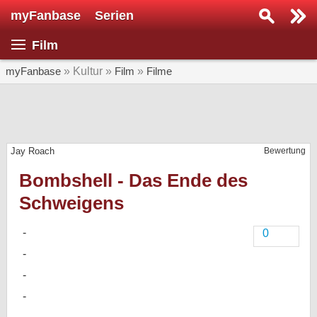
myFanbase
Serien
Serie suchen...
Film
Home
SERIEN
myFanbase
» Kultur »
Film
»
Filme
Serien
Kolumnen
Jay Roach
Bewertung
Interviews
Bombshell - Das Ende des
Veranstaltungen
Schweigens
KULTUR
Specials
0
SERVICE
Gewinnspiele
Forum