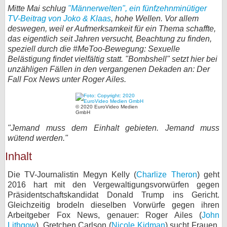
Mitte Mai schlug
"Männerwelten", ein fünfzehnminütiger
bei X
TV-Beitrag von Joko & Klaas
, hohe Wellen. Vor allem
deswegen, weil er Aufmerksamkeit für ein Thema schaffte,
bei Facebook
das eigentlich seit Jahren versucht, Beachtung zu finden,
speziell durch die #MeToo-Bewegung: Sexuelle
Belästigung findet vielfältig statt. "Bombshell" setzt hier bei
Kontakt
unzähligen Fällen in den vergangenen Dekaden an: Der
Fall Fox News unter Roger Ailes.
Nutzungsbedingungen
© 2020 EuroVideo Medien
Datenschutz
GmbH
"Jemand muss dem Einhalt gebieten. Jemand muss
Cookie-Einstellungen
wütend werden."
Inhalt
Impressum
Desktop-Ansicht
Die TV-Journalistin Megyn Kelly (
Charlize Theron
) geht
2016 hart mit den Vergewaltigungsvorwürfen gegen
myFanbase
Präsidentschaftskandidat Donald Trump ins Gericht.
Gleichzeitig brodeln dieselben Vorwürfe gegen ihren
Arbeitgeber Fox News, genauer: Roger Ailes (
John
Lithgow
). Gretchen Carlson (
Nicole Kidman
) sucht Frauen,